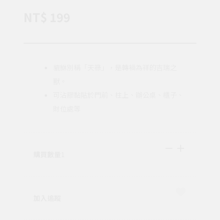
NT$ 199
貔貅別稱「天祿」，是轉禍為祥的吉瑞之
獸。
可沾膠黏貼於門前、柱上、辦公桌、櫃子、
財位處等
購買數量
1
加入追蹤