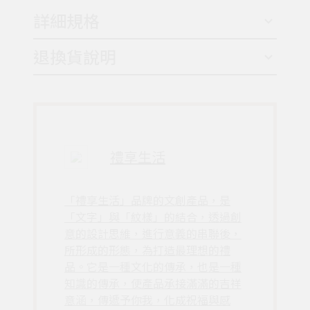
詳細規格
退換貨說明
禮享生活
「禮享生活」品牌的文創產品，是
「文字」與「紋樣」的結合，透過創
意的設計思維，進行意義的串聯後，
所形成的形態，為打造最理想的禮
品。它是一種文化的傳承，也是一種
知識的傳承，使產品承接滿滿的吉祥
意涵，傳遞予你我，化成祝福與感