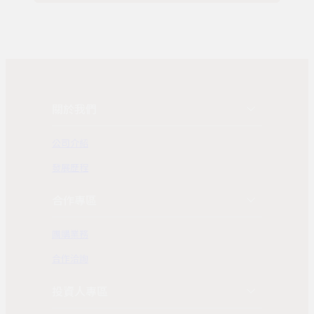
關於我們
公司介紹
發展歷程
合作專區
團購業務
合作洽詢
投資人專區