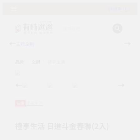
購物車 ( 0 )
主題企劃
有時
品牌
文創
禮享生活
禮享生活
任選
禮享生活 日進斗金春聯(2入)