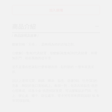
加入選購
商品介紹
/
/
商品說明及故事
貔貅別稱「天祿」，是轉禍為祥的吉瑞之獸。
(
)
(
)
公貔貅
一隻角
代表財運，母貔貅
兩隻角
則代表財庫，有嘴
無肛門，能吞萬物而從不泄。
是不是還在想著貼什麼春聯吉祥，貼到順的 一整年富貴呈
祥。
(
)
(
)
設計上運用元寶、銅錢、團扇、如意、葫蘆
祿
、牡丹
富
的
-
意象，雕刻於進口美術紙上。春聯一對，包含吉祥如意
祝您
-
心想事成、日進斗金
祝您招財進寶，可沾膠黏貼於門前、柱
(
上、辦公桌、櫃子、財位處等。背卡另可用來撰寫
如財 福 春
)
等字
張貼呦。