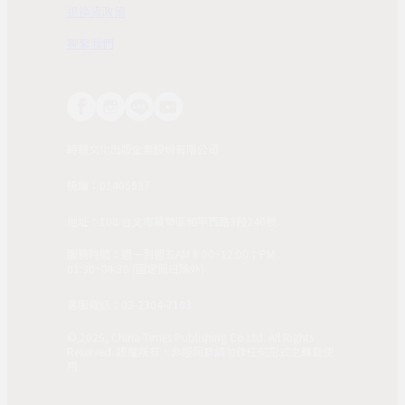
退換貨政策
聯繫我們
時報文化出版企業股份有限公司
統編：01405937
地址：108 台北市萬華區和平西路3段240號
服務時間：週一到週五AM 8:00~12:00；PM
01:30~04:30 (國定假日除外)
客服電話：02-2304-7103
© 2025, China Times Publishing Co Ltd. All Rights
Reserved. 版權所有，非經同意請勿作任何形式之轉載使
用