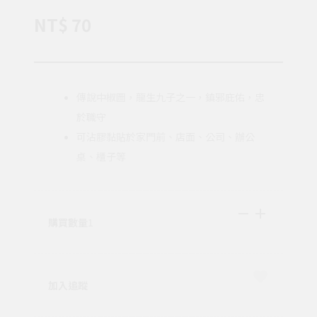
NT$ 70
傳說中椒圖，龍生九子之一，鎮邪庇佑，忠
於職守
可沾膠黏貼於家門前、店面、公司、辦公
桌、櫃子等
購買數量
1
加入追蹤