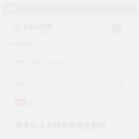
購物車 ( 0 )
主題企劃
有時
品牌
文創
禮享生活
禮享生活
任選
禮享生活 有錢有閒燙金春聯