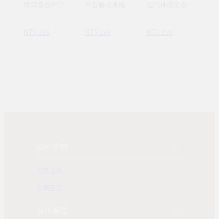
財質感春聯(2
大春聯易撕貼
福門神燙金春聯
入)
(14款)
(2入)
NT$ 399
NT$ 199
NT$ 250
關於我們
公司介紹
發展歷程
合作專區