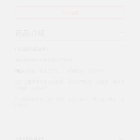
加入選購
商品介紹
/
/
商品說明及故事
?
還在想春聯貼什麼古錐又開運嗎
傳說
中椒圖，龍生九子之一，鎮邪庇佑，忠於職守。
設計上運用鋪首銜財的椒圖，為你看守財富、迎錢來，讓您日
日進財、有錢有閒。
可沾膠黏貼於家門前、店面、公司、柱上、辦公桌、櫃子、財
位處等。
詳細規格