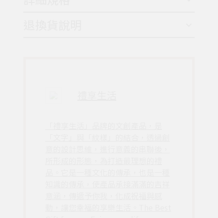
退換貨說明
禮享生活
「禮享生活」品牌的文創產品，是
「文字」與「紋樣」的結合，透過創
意的設計思維，進行意義的串聯後，
所形成的形態，為打造最理想的禮
品。它是一種文化的傳承，也是一種
知識的傳承，使產品承接滿滿的吉祥
意涵，傳遞予你我，化成祝福與感
動，讓您幸福的享樂生活。The Best