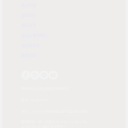
常見問題
服務條款
隱私政策
配送及購物需知
退換貨政策
聯繫我們
時報文化出版企業股份有限公司
統編：01405937
地址：108 台北市萬華區和平西路3段240號
服務時間：週一到週五AM 8:00~12:00；PM
01:30~04:30 (國定假日除外)