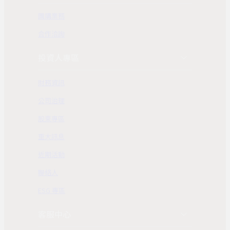
團購業務
合作洽詢
投資人專區
財務資訊
公司治理
股東專區
重大訊息
近期活動
聯絡人
ESG 專區
客服中心