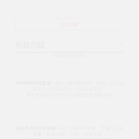
加入選購
商品介紹
/ 商品說明及故事 /
吃好睡好抱枕套 鯤 -
設計上運用鯤(祥瑞、享福)，能化為
鵬飛上九萬里的高空，比喻步步高升，
願您吃好睡好和穿好住好(抱枕套雙面圖印製)
黃金萬兩抱枕套 龍鳳 -
設計上運用龍(尊貴、吉慶)，前途
無量，鳳凰(高貴、平安)，鴻途大展。