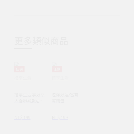
更多類似商品
任選
任選
禮享生活
禮享生活
禮享生活 享好命
包你好運/富有
大春聯易撕貼
零錢包
(14款)
NT$ 199
NT$ 199