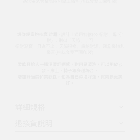
為您帶來黃金萬兩和金玉滿堂(抱枕套雙面圖印製)
爆賺爆富抱枕套 貔貅 -
設計上運用貔貅(公-招財、母-守
財) ，別稱「天祿」，可
招財聚寶，只進不出，天賜福祿、廣納財源。願您爆賺和
爆富(抱枕套雙面圖印製)
柔軟且給人一種溫暖舒適感，耐用易清洗，可以用於沙
發、床上、椅子等多種場合，
增加舒適度和美觀性，也為自己添增好運，買兩顆更美
好。
詳細規格
退換貨說明