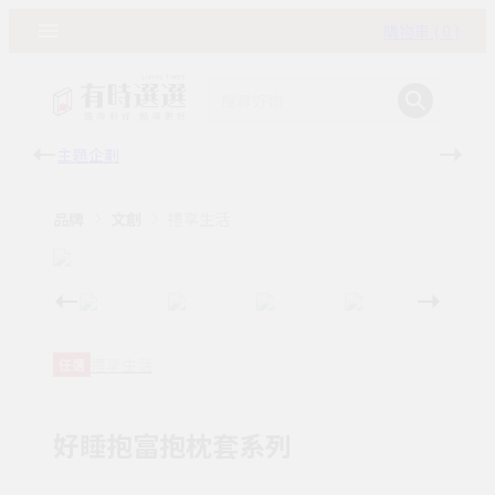
購物車 ( 0 )
主題企劃
有時
品牌
文創
禮享生活
禮享生活
任選
好睡抱富抱枕套系列