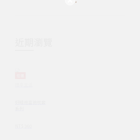
近期瀏覽
任選
禮享生活
好睡抱富抱枕套
系列
NT$ 360