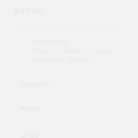
NT$ 360
抱枕套雙面圖印製
柔軟且給人一種溫暖舒適感，耐用易清洗
為自己添增好運，買兩顆更美好
商品規格
圖案款式
購買數量
1
加入追蹤