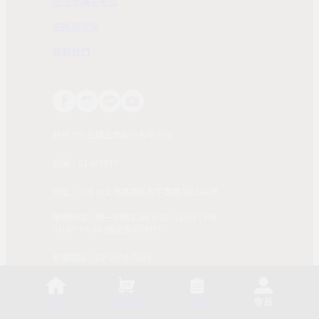
配送及購物需知
退換貨政策
聯繫我們
時報文化出版企業股份有限公司
統編：01405937
地址：108 台北市萬華區和平西路3段240號
服務時間：週一到週五AM 8:00~12:00；PM
01:30~04:30 (國定假日除外)
客服電話：02-2304-7103
© 2025, China Times Publishing Co Ltd. All Rights
Reserved. 版權所有，非經同意請勿作任何形式之轉載使
首頁
購物車
訂單
會員
用