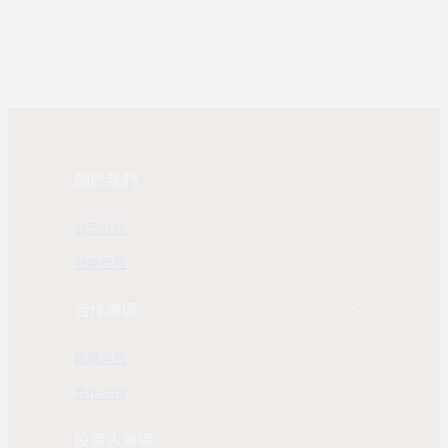
關於我們
公司介紹
發展歷程
合作專區
團購業務
合作洽詢
投資人專區