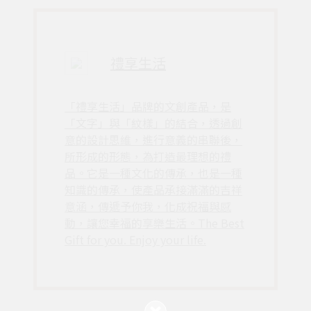
禮享生活
「禮享生活」品牌的文創產品，是
「文字」與「紋樣」的結合，透過創
意的設計思維，進行意義的串聯後，
所形成的形態，為打造最理想的禮
品。它是一種文化的傳承，也是一種
知識的傳承，使產品承接滿滿的吉祥
意涵，傳遞予你我，化成祝福與感
動，讓您幸福的享樂生活。The Best
Gift for you. Enjoy your life.