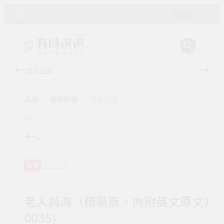
購物車 ( 0 )
主題企劃
有時
品牌
精選好書
時報出版
時報出版
任選
老人與海（精裝版，內附英文原文）【
0035)