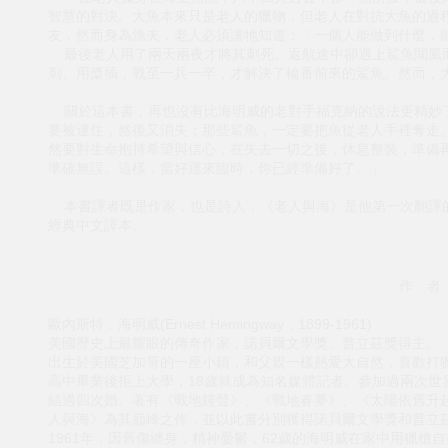
智慧的對決。大魚本來只是老人的獵物，但老人在對抗大魚的過
友，然而身為漁夫，老人必須讓牠知道：「一個人能做到什麼，
最後老人用了兩天兩夜才將其刺死。返航途中卻遇上鯊魚聞風
刺、用槳插，戰至一兵一卒，才解決了輪番前來的鯊魚。然而，
關於這本書，再也沒有比海明威的老對手福克納的說法更精妙了
要被逮住，然後又消失；那些鯊魚，一定要把魚從老人手裡奪走
然要對生命抱持希望與信心，在失去一切之後，休息整裝，準備
準確無誤。這樣，當好運來臨時，你已經準備好了。」
本書譯者既是作家，也是詩人，《老人與海》是他第一次翻譯的
經典中文譯本。
作 者
歐內斯特．海明威(Ernest Hemingway，1899-1961)
美國歷史上最耀眼的傳奇作家，諾貝爾文學獎、普立茲獎得主。
出生於美國芝加哥的一座小鎮，和父親一樣熱愛大自然，喜歡打
高中畢業後拒上大學，18歲就成為知名媒體記者。參加過兩次世
結過四次婚。著有《戰地鐘聲》、《戰地春夢》、《太陽依舊升起
人與海》為其巔峰之作，並以此書分別獲得諾貝爾文學獎和普立
1961年，因舊傷纏身，精神憂鬱，62歲的海明威在家中用獵槍