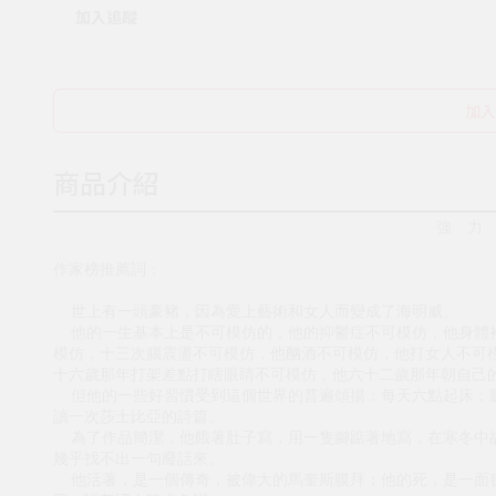
加入追蹤
加入
商品介紹
強 力
作家榜推薦詞：
世上有一頭豪豬，因為愛上藝術和女人而變成了海明威。
他的一生基本上是不可模仿的，他的抑鬱症不可模仿，他身體裡
模仿，十三次腦震盪不可模仿，他酗酒不可模仿，他打女人不可
十六歲那年打架差點打瞎眼睛不可模仿，他六十二歲那年朝自己
但他的一些好習慣受到這個世界的普遍頌揚：每天六點起床；聽
讀一次莎士比亞的詩篇。
為了作品簡潔，他餓著肚子寫，用一隻腳踮著地寫，在寒冬中故
幾乎找不出一句廢話來。
他活著，是一個傳奇，被偉大的馬奎斯膜拜；他的死，是一面