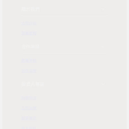
關於我們
公司介紹
發展歷程
合作專區
團購業務
合作洽詢
投資人專區
財務資訊
公司治理
股東專區
重大訊息