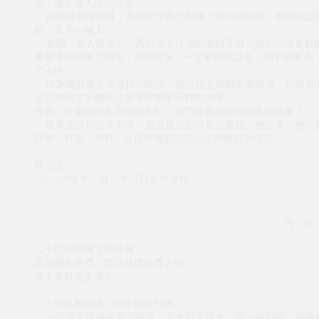
咒，讓美國人談虎色變。
如果沒有海明威，美國文學會怎麼樣？這不堪設想。但可以設
的，是另一種人。
有關《老人與海》，再也沒有比他的老對手福克納的說法更精妙
要被逮住然後又消失；那些鯊魚，一定要把魚從老人的手裡奪走
了上帝。
作為兩個被上帝選擇的寵兒，他與福克納都是美國佬，他與福克
福克納的文字都給這個宇宙帶來不朽的光輝。
究竟，什麼樣的文字堪稱不朽？我們需要怎樣的慎重和純潔？
所有的原則自天而降：那就是你必須相信魔法、相信美、相信那
譯本，就是「不朽」這個璀璨的詞語給出的最好的佐證。
何三坡
二○一六年十一月二十三日於作家榜
內 容
二十世紀美國文學經典
諾貝爾文學獎、普立茲獎得獎之作
書末收錄英文原文
「人可以被毀滅，但不能被打敗。」
一位老人孤身在海上捕魚，八十四天過去，卻一無所獲，最後終