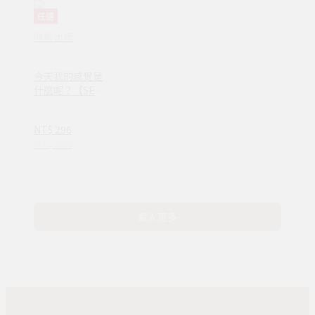
任選
時報出版
今天我的感覺是
什麼呢？【SEL
情緒素養繪本】
—完整收錄日常
NT$ 296
16種情緒認知
NT$ 380
(ND00107)
載入更多