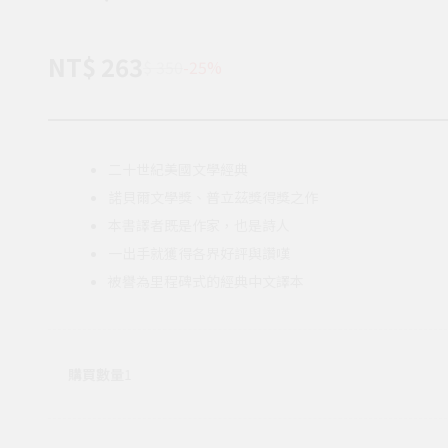
NT$ 263
$ 350
-25%
二十世紀美國文學經典
諾貝爾文學獎、普立茲獎得獎之作
本書譯者既是作家，也是詩人
一出手就獲得各界好評與讚嘆
被譽為里程碑式的經典中文譯本
購買數量
1