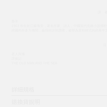
譯 者
魯羊
1963 年生於江蘇海安，著名作家、詩人，中國當代先鋒小說
經國內外多方傳閱，贏得好評與讚嘆，被譽為里程碑式的經典中
目
老人與海
譯後記
THE OLD MAN AND THE SEA
詳細規格
退換貨說明