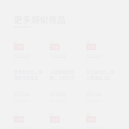
更多類似商品
任選
任選
任選
時報出版
時報出版
時報出版
老黑看世界： 換
人生需要暫停
水在島中央：萬
個地方過生活，
鍵： 不是你不夠
人飆淚的《在小
換個方式過人生
努力，只是需要
山和小山之間》
休息一下
作者李停全新感
NT$ 332
NT$ 316
NT$ 332
動力作
NT$ 420
NT$ 400
NT$ 420
任選
任選
任選
時報出版
時報出版
時報出版