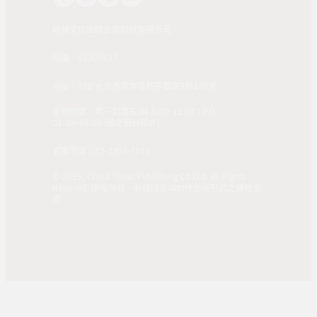
時報文化出版企業股份有限公司
統編：01405937
地址：108 台北市萬華區和平西路3段240號
服務時間：週一到週五AM 8:00~12:00；PM
01:30~04:30 (國定假日除外)
客服電話：02-2304-7103
© 2025, China Times Publishing Co Ltd. All Rights
Reserved. 版權所有，非經同意請勿作任何形式之轉載使
用