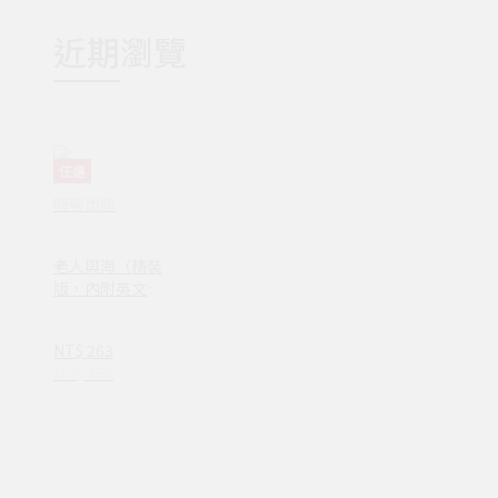
近期瀏覽
任選
時報出版
老人與海（精裝
版，內附英文原
文）【時報五
十‧金句透卡組
NT$ 263
限量版】(1XY00
NT$ 350
35)