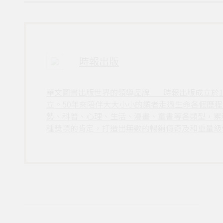
時報出版
華文圖書出版世界的領導品牌___時報出版成立於
立。50年來陪伴大大小小的讀者走過生命各個歷
勢、科普、心理、生活、漫畫、童書等各類型，累
種獎項的肯定，打造出無數的暢銷傳奇及和重量級