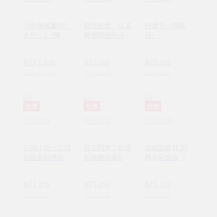
《命運藏畫中》
點亮思維：以清
好妻子（精裝
系列：1-3集套
晰邏輯破除決策
版）
書組 【隨書附
焦慮減少絕大多
贈：木質磁吸式
數無效努力
NT$ 1,035
NT$ 300
NT$ 379
掛軸＋布朗〈告
NT$ 1,380
NT$ 380
NT$ 480
別英國〉名畫海
報】
任選
任選
任選
時報出版
時報出版
時報出版
花開小路一丁目
日花閃爍：台語
挪威的森林 30
的盤髮師傅的丈
的美麗詞彙&一
周年紀念版（平
夫
百首詩
裝套書不分售）
(1AY1037)
NT$ 379
NT$ 356
NT$ 379
NT$ 480
NT$ 450
NT$ 480