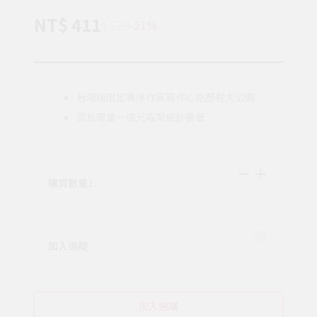
NT$ 411
$ 520
-21%
台灣版限定專序作家寫作心路歷程大公開
首批限量一億元喵幣紙鈔書籤
購買數量
1
加入追蹤
加入選購