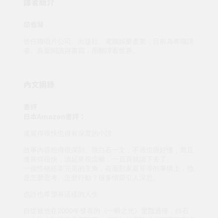
譯者簡介
邱香凝
曾任職唱片公司、出版社、電腦娛樂產業，目前為專職譯
者。喜愛閱讀與書寫，用翻譯看世界。
內文摘錄
書評
日本Amazon書評：
進展得很快也很有深度的小說
故事內容想得很深刻、很白石一文，不過也很好懂，而且
進展得很快，讀起來很流暢，一頁頁就讀下去了。
一個性格絕非完美的主角，在面對家庭等等的事情上，他
是怎麼思考、怎麼行動？很多情節引人深思。
也許也希望有這樣的人生
自從被他在2000年發表的《一瞬之光》驚豔過後，白石