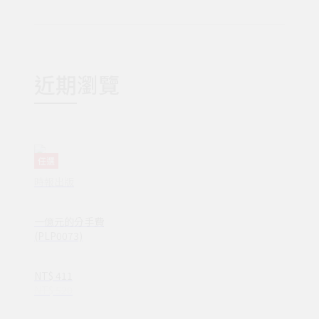
近期瀏覽
任選
時報出版
一億元的分手費
(PLP0073)
NT$ 411
NT$ 520