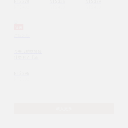
NT$ 379
NT$ 356
NT$ 379
NT$ 480
NT$ 450
NT$ 480
任選
時報出版
今天我的感覺是
什麼呢？【SEL
情緒素養繪本】
—完整收錄日常
NT$ 296
16種情緒認知
NT$ 380
(ND00107)
載入更多