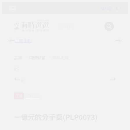
購物車 ( 0 )
主題企劃
有時
品牌
精選好書
時報出版
時報出版
任選
一億元的分手費(PLP0073)