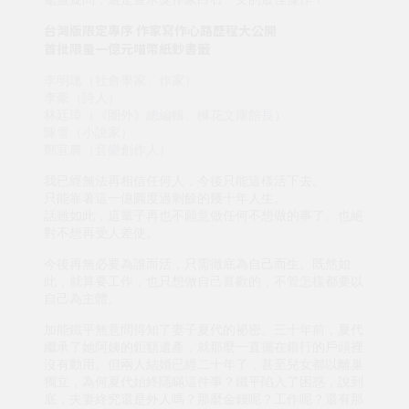
台灣版限定專序 作家寫作心路歷程大公開
首批限量一億元喵幣紙鈔書籤
李明璁（社會學家、作家）
李豪（詩人）
林廷璋（《圈外》總編輯、櫞花文庫館長）
陳雪（小說家）
鄭宜農（音樂創作人）
我已經無法再相信任何人，今後只能這樣活下去。
只能靠著這一億圓度過剩餘的幾十年人生。
話雖如此，這輩子再也不願意做任何不想做的事了。也絕
對不想再受人差使。
今後再無必要為誰而活，只需徹底為自己而生。既然如
此，就算要工作，也只想做自己喜歡的，不管怎樣都要以
自己為主體。
加能鐵平無意間得知了妻子夏代的祕密。三十年前，夏代
繼承了她阿姨的鉅額遺產，就那麼一直擺在銀行的戶頭裡
沒有動用。但兩人結婚已經二十年了，甚至兒女都以離巢
獨立，為何夏代始終隱瞞這件事？鐵平陷入了困惑，說到
底，夫妻終究還是外人嗎？那麼金錢呢？工作呢？還有那