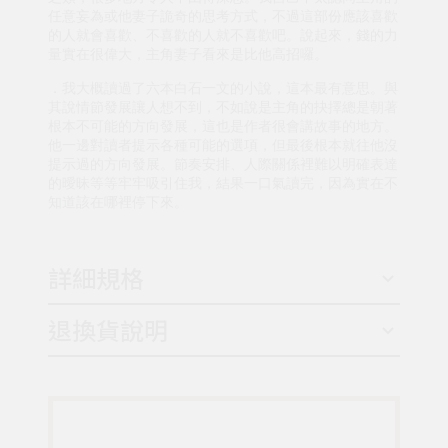
任意妄為或他妻子詭奇的思考方式，不過這部份應該喜歡
的人就會喜歡、不喜歡的人就不喜歡吧。說起來，錢的力
量實在很偉大，主角妻子看來是比他高招囉。
．我大概讀過了六本白石一文的小說，這本最有意思。與
其說情節發展讓人想不到，不如說是主角的抉擇總是朝著
根本不可能的方向發展，這也是作者很會講故事的地方。
他一邊對讀者提示各種可能的選項，但最後根本就往他沒
提示過的方向發展。節奏安排、人際關係裡難以明確表達
的曖昧等等牢牢吸引住我，結果一口氣讀完，因為實在不
知道該在哪裡停下來。
詳細規格
退換貨說明