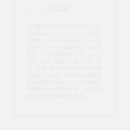
時報出版
華文圖書出版世界的領導品牌___時
報出版成立於1975年1月，由中國時
報創辦人余紀忠先生擘劃創立。50年
來陪伴大大小小的讀者走過生命各個
歷程。如今出版品包括文學、人文、
社科、商業、趨勢、科普、心理、生
活、漫畫、童書等各類型，累積出版
品超過一萬多種，獲得國內外專家讀
者及各種獎項的肯定，打造出無數的
暢銷傳奇及和重量級作者，在台灣引
爆一波波的閱讀議題及風潮。