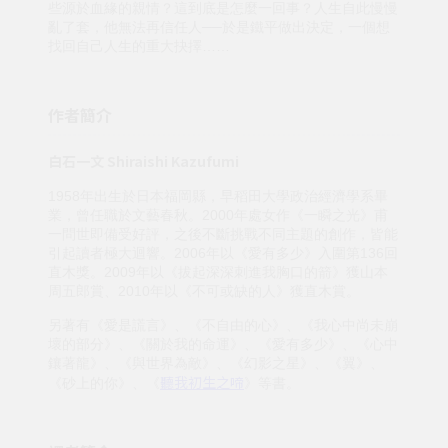
些源於血緣的親情？這到底是怎麼一回事？人生自此慢慢
亂了套，他無法再信任人──於是鐵平做出決定，一個想
找回自己人生的重大抉擇……
作者簡介
白石一文 Shiraishi Kazufumi
1958年出生於日本福岡縣，早稻田大學政治經濟學系畢
業，曾任職於文藝春秋。2000年處女作《一瞬之光》甫
一問世即備受好評，之後不斷挑戰不同主題的創作，皆能
引起讀者極大迴響。2006年以《愛有多少》入圍第136回
直木獎。2009年以《拔起深深刺進我胸口的箭》獲山本
周五郎賞、2010年以《不可或缺的人》獲直木賞。
另著有《愛是謊言》、《不自由的心》、《我心中尚未崩
壞的部分》、《關於我的命運》、《愛有多少》、《心中
鑲著龍》、《與世界為敵》、《幻影之星》、《翼》、
聽我初生之啼
《砂上的你》、《
》等書。