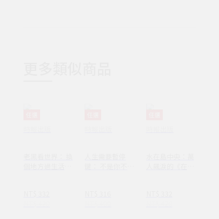
更多類似商品
任選
任選
任選
時報出版
時報出版
時報出版
老黑看世界： 換
人生需要暫停
水在島中央：萬
個地方過生活，
鍵： 不是你不夠
人飆淚的《在小
換個方式過人生
努力，只是需要
山和小山之間》
休息一下
作者李停全新感
NT$ 332
NT$ 316
NT$ 332
動力作
NT$ 420
NT$ 400
NT$ 420