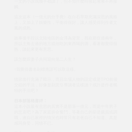
一文的小說我幾乎都讀了，但不知什麼時候起漸漸不再接
觸。
這次這本《一億元的分手費》在白石早期充滿深思的風格
上，又加上了娛樂性，平衡得很好，讓人感受得到作者文
風的成熟。
故事後半段以北陸地區的金澤為背景，我在那住過兩年，
所以主角去過的地方或他吃的東西喝的酒，看著都覺得很
熟，讀起來更有意思。
該怎麼跟妻子共同迎向第二人生？
↑我覺得書名副標應該可以取這樣。
情節進行充滿了暗示，而且出場人物的設定或是TPO前後
交錯的手法，好像是刻意引導讀者這樣讀？或許是作者獨
特的手法吧？
日本部落格書評：
這本小說最有意思的其實不是那筆一億元，而是中年男子
的悲哀吧？為了家庭拚命奮鬥，等著自己的卻是裁員或調
職，連自己家裡的情況也時常只有老爸自己不知道。真是
感同身受，同情不已。