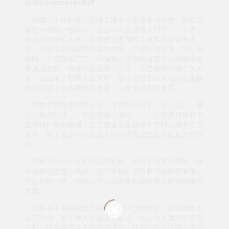
日本Bookmeter書評：
．結婚二十年的妻子隱瞞了繼承大筆遺產的事實、家庭內
祕密一個接一個爆出，在公司內又被捲入鬥爭……不再信
任人心的這位人夫，今後會怎麼做呢？故事設定很有意
思，情景跟心境都描寫得很細膩，只是步調稍慢，讀起來
費時。不過我看完了，因為實在太想知道這對夫婦最後會
發展成怎樣。收尾有點讓我小失望，不過就算我像主角太
太一樣繼承了那麼大筆遺產，恐怕也想不出來他太太那樣
的用法吧？就各種層面來看，主角妻子都很厲害。
．看書名以為是犯罪小說，沒想到完全不一樣（笑）。是
人大概都想過，「要是我有一億元……」？感覺好像有了
這筆錢什麼都能做，但其實這個金額出乎意料也做不了太
多事。書中很多地方都讓人不由得為成熟女性的氣勢所壓
倒！
．印象中白石一文的作品有點難，但這本很有娛樂性，隨
著情節起伏提心吊膽。從谷底翻身逆轉勝的情節很有趣，
可是別說一億，擁有四十八億遺產的這件事真的很脫離現
實耶。
．主角差不多跟我自己同輩，孩子已經自立，家庭關係出
現了變化，夫妻兩人今後該怎麼走、自己的人生該怎麼過
之類，很多地方令人不由得深思。我自己不太認同主角的