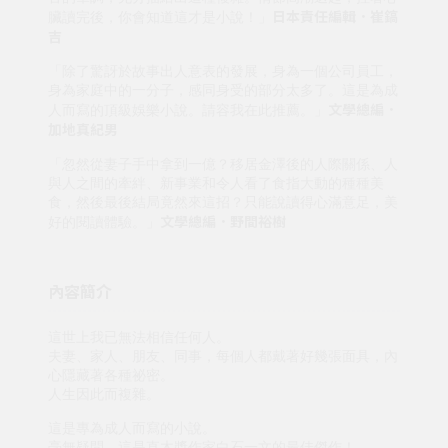
日本責任編輯．崔鎬
臟讀完後，你會知道這才是小說！」
吉
「除了驚訝於故事出人意表的發展，身為一個公司員工，
身為家庭中的一分子，感同身受的部分太多了。這是為成
文學總編．
人而寫的頂級娛樂小說。請容我在此推薦。」
加地真紀男
「忽然從妻子手中拿到一億？移居金澤後的人際關係、人
與人之間的牽絆、新事業和令人看了食指大動的種種美
食，然後最後結局竟然來這招？只能說讀得心滿意足，美
文學總編．野間裕樹
好的閱讀體驗。」
內容簡介
這世上我已無法相信任何人。
夫妻、家人、朋友、同事，每個人都戴著好幾張面具，內
心隱藏著各種祕密。
人生因此而複雜。
這是專為成人而寫的小說。
毫無疑問，這是直木獎作家白石一文的最佳傑作！