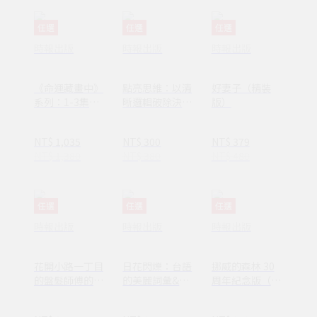
任選
任選
任選
時報出版
時報出版
時報出版
《命運藏畫中》
點亮思維：以清
好妻子（精裝
系列：1-3集套
晰邏輯破除決策
版）
書組 【隨書附
焦慮減少絕大多
贈：木質磁吸式
數無效努力
NT$ 1,035
NT$ 300
NT$ 379
掛軸＋布朗〈告
NT$ 1,380
NT$ 380
NT$ 480
別英國〉名畫海
報】
任選
任選
任選
時報出版
時報出版
時報出版
花開小路一丁目
日花閃爍：台語
挪威的森林 30
的盤髮師傅的丈
的美麗詞彙&一
周年紀念版（平
夫
百首詩
裝套書不分售）
(1AY1037)