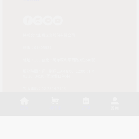
時報文化出版企業股份有限公司
統編：01405937
地址：108 台北市萬華區和平西路3段240號
服務時間：週一到週五AM 8:00~12:00；PM
01:30~04:30 (國定假日除外)
客服電話：02-2304-7103
© 2025, China Times Publishing Co Ltd. All Rights
Reserved. 版權所有，非經同意請勿作任何形式之轉載使
首頁
購物車
訂單
會員
用