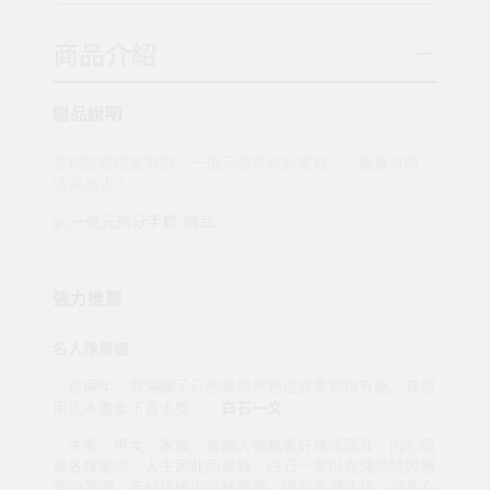
商品介紹
贈品說明
首刷隨書限量附贈「一億元喵幣紙鈔書籤」，數量有限，
送完為止！
強力推薦
名人推薦語
「這兩年，我滿腦子只想著如何把這故事寫得有趣。真想
白石一文
用這本書拿下直木獎。」
「夫妻、男女、家族。每個人都戴著好幾張面具，內心隱
藏各種祕密。人生因此而複雜。白石一文以充滿熱情與感
官的筆調，充分描繪出這種複雜。情節高潮迭起，捏著心