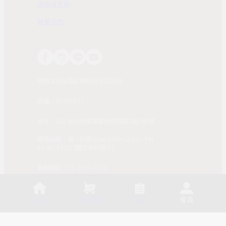
退換貨政策
聯繫我們
時報文化出版企業股份有限公司
統編：01405937
地址：108 台北市萬華區和平西路3段240號
服務時間：週一到週五AM 8:00~12:00；PM
01:30~04:30 (國定假日除外)
客服電話：02-2304-7103
© 2025, China Times Publishing Co Ltd. All Rights
Reserved. 版權所有，非經同意請勿作任何形式之轉載使
首頁
購物車
訂單
會員
用