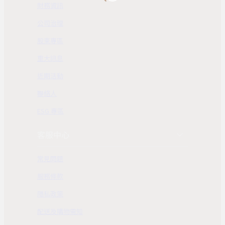
財務資訊
公司治理
股東專區
重大訊息
近期活動
聯絡人
ESG 專區
客服中心
常見問題
服務條款
隱私政策
配送及購物需知