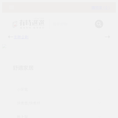
購物車 ( 0 )
主題企劃
有時
舒適家居
小家電
快煮壺/快煮杯
新上架