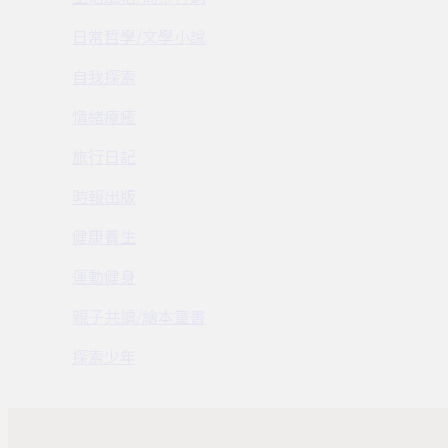
日常哲學/文學小說
自我探索
情緒療癒
旅行日記
時報出版
健康養生
運動健身
親子共讀/繪本童書
探索少年