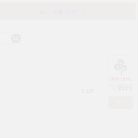
登入
註冊
購物車 ( 0 )
有時書房
新上架
TOP