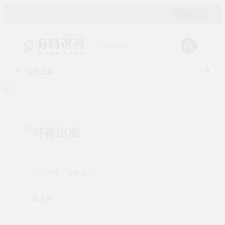
購物車 ( 0 )
主題企劃
有時
時報出版
全部商品 ( 任選館 )
新上架