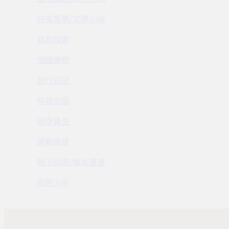
日常哲學/文學小說
自我探索
情緒療癒
旅行日記
時報出版
健康養生
運動健身
親子共讀/繪本童書
探索少年