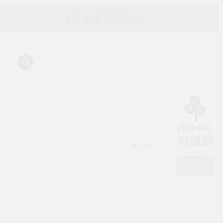
登入
註冊
購物車 ( 0 )
有時書房
新上架
TOP