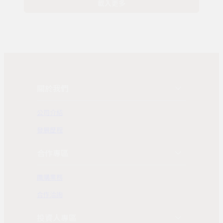
載入更多
關於我們
公司介紹
發展歷程
合作專區
團購業務
合作洽詢
投資人專區