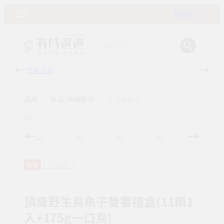
購物車 ( 0 )
主題企劃
有時
品牌
食品/海味乾貨
大賞烏魚子
大賞烏魚子
任選
頂級野生烏魚子雙饗禮盒(11兩1
入+175g一口烏)