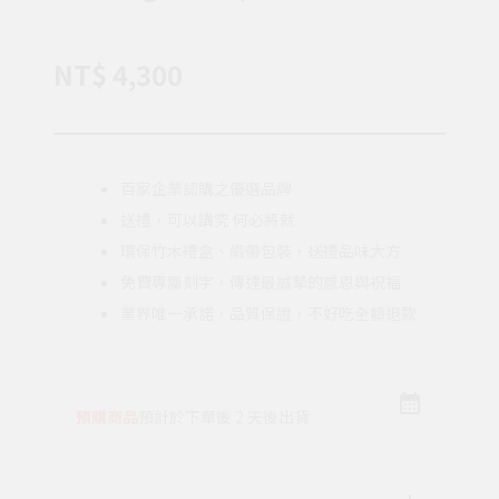
NT$ 4,300
百家企業認購之優選品牌
送禮，可以講究 何必將就
環保竹木禮盒、緞帶包裝，送禮品味大方
免費專屬刻字，傳達最誠摯的感恩與祝福
業界唯一承諾，品質保證，不好吃全額退款
預購商品
預計於下單後 2 天後出貨