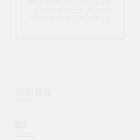
更可以傳遞著無法取代的心意 送禮的
心意，交給大賞烏魚子替你表達 我們
負責讓所有收到禮的人對您印象深刻
近期瀏覽
任選
大賞烏魚子