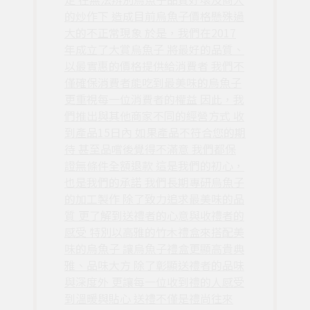
的炒作下 造成目前烏魚子價格懸殊過
大的不正常現象 於是，我們在2017
年成立了大賞烏魚子 將最好的品質、
以最實惠的價格提供給消費者 我們不
僅確保消費者能吃到最美味的烏魚子
更重視每一位消費者的權益 因此，我
們推出與其他商家不同的經營方式 收
到產品15日內 如果產品不符合您的期
待 甚至品嚐後覺得不滿意 我們都保
證無條件全額退款 這是我們的初心，
也是我們的承諾 我們長期專研烏魚子
的加工製作 除了致力追求最美味的品
質 更了解到送禮者的心意與收禮者的
感受 特別以高雅的竹木禮盒來搭配美
味的烏魚子 讓烏魚子禮盒更顯高貴典
雅、品味大方 除了彰顯送禮者的品味
與深度外 更讓每一位收到禮的人感受
到溫暖與貼心 送禮不僅是禮尚往來