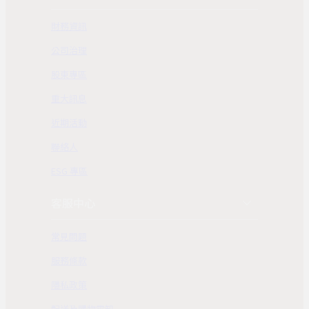
財務資訊
公司治理
股東專區
重大訊息
近期活動
聯絡人
ESG 專區
客服中心
常見問題
服務條款
隱私政策
配送及購物需知