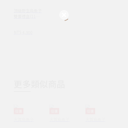
頂級野生烏魚子
雙饗禮盒(11兩1
入+175g一口
烏)
NT$ 4,300
更多類似商品
任選
任選
任選
大賞烏魚子
大賞烏魚子
大賞烏魚子