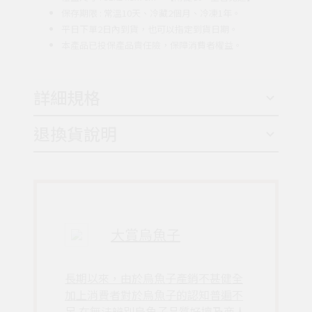
保存期限 : 常溫10天、冷藏2個月、冷凍1年。
平日下單2日內到貨，也可以指定到貨日期。
本產品已投保產品責任險，保障消費者權益。
詳細規格
退換貨說明
大賞烏魚子
長期以來，由於烏魚子產銷不甚健全
加上消費者對於烏魚子的認知普遍不
足 在無法辨別烏魚子品質好壞及商人