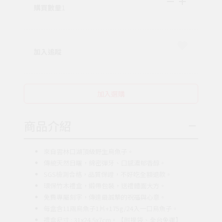
購買數量
1
加入追蹤
加入選購
商品介紹
來自雲林口湖頂級野生烏魚子。
傳統天然日曬，綿密彈牙、口感濃郁香醇。
SGS檢測合格，品質保證，不好吃全額退款。
環保竹木禮盒，緞帶包裝，送禮體面大方。
免費專屬刻字，傳達最誠摯的祝福與心意。
每盒含11兩烏魚子1片+175g/24入一口烏魚子。
禮盒尺寸 : 31x24.5x7cm。【附提袋、全台免運】