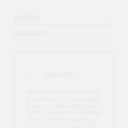
詳細規格
退換貨說明
大賞烏魚子
長期以來，由於烏魚子產銷不甚健全
加上消費者對於烏魚子的認知普遍不
足 在無法辨別烏魚子品質好壞及商人
的炒作下 造成目前烏魚子價格懸殊過
大的不正常現象 於是，我們在2017
年成立了大賞烏魚子 將最好的品質、