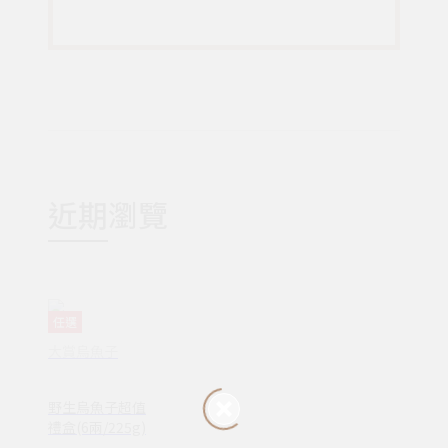
近期瀏覽
任選
大賞烏魚子
野生烏魚子超值
禮盒(6兩/225g)