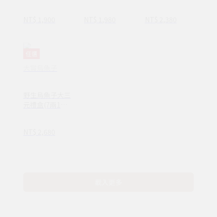
兩/263g)
+150g一口烏)
+150g一口烏)
NT$ 1,900
NT$ 1,980
NT$ 2,380
任選
大賞烏魚子
野生烏魚子大三
元禮盒(7兩1入
+150g一口烏)
NT$ 2,680
載入更多