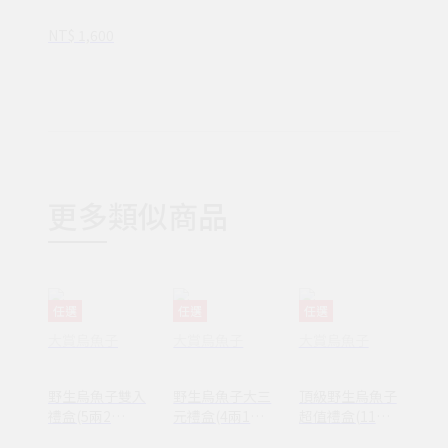
NT$ 1,600
更多類似商品
任選
任選
任選
大賞烏魚子
大賞烏魚子
大賞烏魚子
野生烏魚子雙入
野生烏魚子大三
頂級野生烏魚子
禮盒(5兩2
元禮盒(4兩1入
超值禮盒(11
入/375g)
+150g一口烏)
兩/413g)