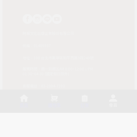
時報文化出版企業股份有限公司
統編：01405937
地址：108 台北市萬華區和平西路3段240號
服務時間：週一到週五AM 8:00~12:00；PM
01:30~04:30 (國定假日除外)
客服電話：02-2304-7103
© 2025, China Times Publishing Co Ltd. All Rights
Reserved. 版權所有，非經同意請勿作任何形式之轉載使
首頁
購物車
訂單
會員
用