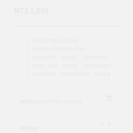
NT$ 1,600
百家企業認購之優選品牌
來自雲林口湖頂級野生烏魚子
口感濃郁香醇、綿密彈牙、不死鹹無腥味
業界唯一承諾，品質保證，不好吃全額退款
SGS檢測合格，送禮自用兩相宜，全台免運
預購商品
預計於下單後 2 天後出貨
購買數量
1