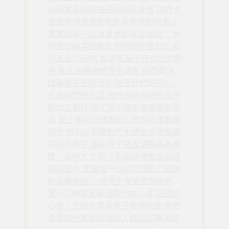
以最實惠的價格提供給消費者 我們不
僅確保消費者能吃到最美味的烏魚子
更重視每一位消費者的權益 因此，我
們推出與其他商家不同的經營方式 收
到產品15日內 如果產品不符合您的期
待 甚至品嚐後覺得不滿意 我們都保
證無條件全額退款 這是我們的初心，
也是我們的承諾 我們長期專研烏魚子
的加工製作 除了致力追求最美味的品
質 更了解到送禮者的心意與收禮者的
感受 特別以高雅的竹木禮盒來搭配美
味的烏魚子 讓烏魚子禮盒更顯高貴典
雅、品味大方 除了彰顯送禮者的品味
與深度外 更讓每一位收到禮的人感受
到溫暖與貼心 送禮不僅是禮尚往來
更可以傳遞著無法取代的心意 送禮的
心意，交給大賞烏魚子替你表達 我們
負責讓所有收到禮的人對您印象深刻