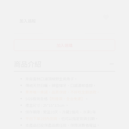
加入追蹤
加入選購
商品介紹
來自雲林口湖頂級野生烏魚子。
傳統天然日曬，綿密彈牙、口感濃郁香醇。
業界唯一承諾，品質保證，不好吃全額退款。
SGS檢測合格
【附提袋、全台免運】
。
禮盒尺寸 : 25*15*3.5cm 。
保存期限 : 常溫10天、冷藏1個月、冷凍1年
平日下單2日內到貨，
也可以指定到貨日期。
本產品已投保產品責任險，保障消費者權益。