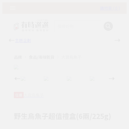
購物車 ( 0 )
主題企劃
有時
品牌
食品/海味乾貨
大賞烏魚子
大賞烏魚子
任選
野生烏魚子超值禮盒(6兩/225g)