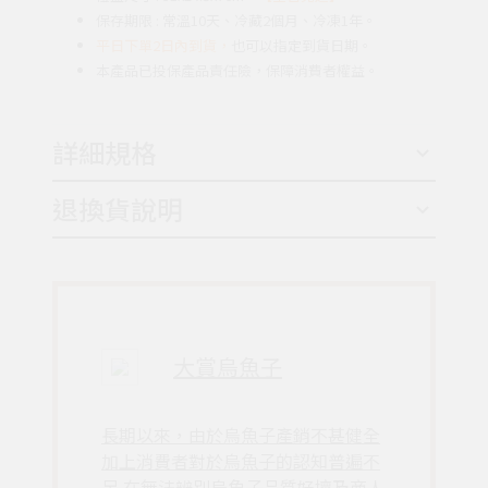
保存期限 : 常溫10天、冷藏2個月、冷凍1年。
平日下單2日內到貨，
也可以指定到貨日期。
本產品已投保產品責任險，保障消費者權益。
詳細規格
退換貨說明
大賞烏魚子
長期以來，由於烏魚子產銷不甚健全
加上消費者對於烏魚子的認知普遍不
足 在無法辨別烏魚子品質好壞及商人