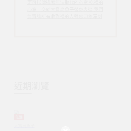
更可以傳遞著無法取代的心意 送禮的
心意，交給大賞烏魚子替你表達 我們
負責讓所有收到禮的人對您印象深刻
近期瀏覽
任選
大賞烏魚子