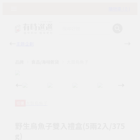
購物車 ( 0 )
主題企劃
有時
品牌
食品/海味乾貨
大賞烏魚子
大賞烏魚子
任選
野生烏魚子雙入禮盒(5兩2入/375
g)