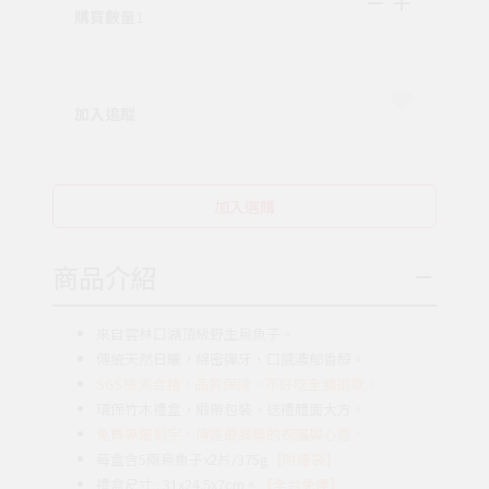
購買數量
1
加入追蹤
加入選購
商品介紹
來自雲林口湖頂級野生烏魚子。
傳統天然日曬，綿密彈牙、口感濃郁香醇。
SGS檢測合格，品質保證，不好吃全額退款。
環保竹木禮盒，緞帶包裝，送禮體面大方。
免費專屬刻字，傳達最誠摯的祝福與心意。
每盒含5兩烏魚子x2片/375g
【附提袋】
禮盒尺寸 : 31x24.5x7cm
。
【全台免運】