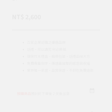
NT$ 2,600
百家企業認購之優選品牌
送禮，可以講究 何必將就
環保竹木禮盒、緞帶包裝，送禮品味大方
免費專屬刻字，傳達最誠摯的感恩與祝福
業界唯一承諾，品質保證，不好吃免費退款
預購商品
預計於下單後 2 天後出貨