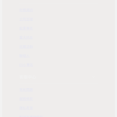
財務資訊
公司治理
股東專區
重大訊息
近期活動
聯絡人
ESG 專區
客服中心
常見問題
服務條款
隱私政策
配送及購物需知