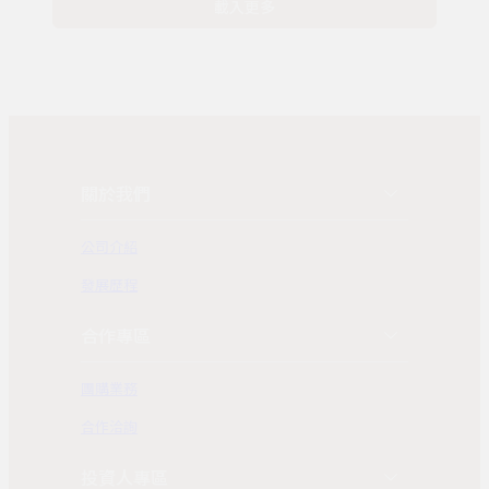
載入更多
關於我們
公司介紹
發展歷程
合作專區
團購業務
合作洽詢
投資人專區