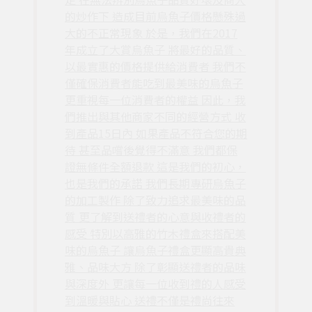
的炒作下 造成目前烏魚子價格懸殊過
大的不正常現象 於是，我們在2017
年成立了大賞烏魚子 將最好的品質、
以最實惠的價格提供給消費者 我們不
僅確保消費者能吃到最美味的烏魚子
更重視每一位消費者的權益 因此，我
們推出與其他商家不同的經營方式 收
到產品15日內 如果產品不符合您的期
待 甚至品嚐後覺得不滿意 我們都保
證無條件全額退款 這是我們的初心，
也是我們的承諾 我們長期專研烏魚子
的加工製作 除了致力追求最美味的品
質 更了解到送禮者的心意與收禮者的
感受 特別以高雅的竹木禮盒來搭配美
味的烏魚子 讓烏魚子禮盒更顯高貴典
雅、品味大方 除了彰顯送禮者的品味
與深度外 更讓每一位收到禮的人感受
到溫暖與貼心 送禮不僅是禮尚往來