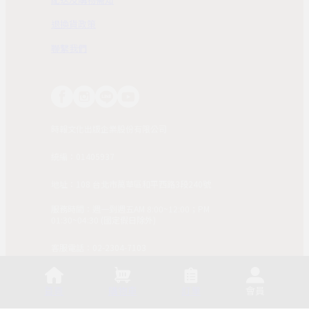
退換貨政策
聯繫我們
時報文化出版企業股份有限公司
統編：01405937
地址：108 台北市萬華區和平西路3段240號
服務時間：週一到週五AM 8:00~12:00；PM
01:30~04:30 (國定假日除外)
客服電話：02-2304-7103
© 2025, China Times Publishing Co Ltd. All Rights
Reserved. 版權所有，非經同意請勿作任何形式之轉載使
首頁
購物車
訂單
會員
用