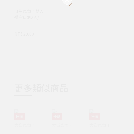
野生烏魚子雙入
禮盒(5兩2入/37
5g)
NT$ 2,600
更多類似商品
任選
任選
任選
大賞烏魚子
大賞烏魚子
大賞烏魚子