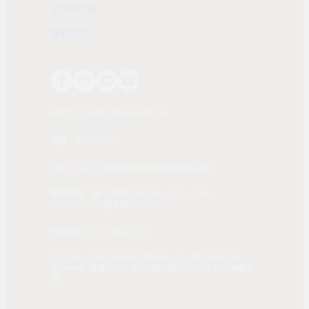
退換貨政策
聯繫我們
時報文化出版企業股份有限公司
統編：01405937
地址：108 台北市萬華區和平西路3段240號
服務時間：週一到週五AM 8:00~12:00；PM
01:30~04:30 (國定假日除外)
客服電話：02-2304-7103
© 2025, China Times Publishing Co Ltd. All Rights
Reserved. 版權所有，非經同意請勿作任何形式之轉載使
用