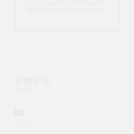
心意，交給大賞烏魚子替你表達 我們
負責讓所有收到禮的人對您印象深刻
近期瀏覽
任選
大賞烏魚子