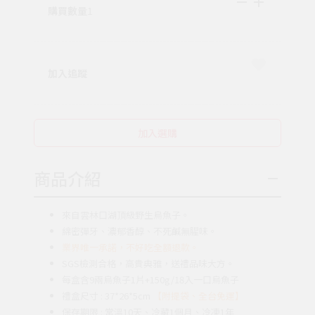
購買數量
1
加入追蹤
加入選購
商品介紹
來自雲林口湖頂級野生烏魚子。
綿密彈牙、濃郁香醇、不死鹹無腥味。
業界唯一承諾，不好吃全額退款。
SGS檢測合格，高貴典雅，送禮品味大方。
每盒含9兩烏魚子1片+150g/18入一口烏魚子
禮盒尺寸 : 37*26*5cm
【附提袋、全台免運】
保存期限 : 常溫10天、冷藏1個月、冷凍1年