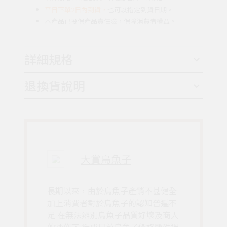
平日下單2日內到貨，
也可以指定到貨日期。
本產品已投保產品責任險，保障消費者權益。
詳細規格
退換貨說明
大賞烏魚子
長期以來，由於烏魚子產銷不甚健全
加上消費者對於烏魚子的認知普遍不
足 在無法辨別烏魚子品質好壞及商人