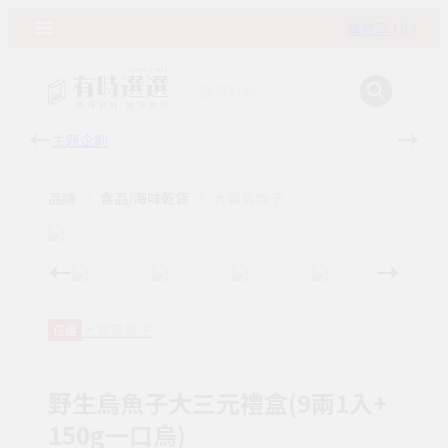
購物車 ( 0 )
主題企劃
有時
品牌
食品/海味乾貨
大賞烏魚子
大賞烏魚子
任選
野生烏魚子大三元禮盒(9兩1入+
150g一口烏)