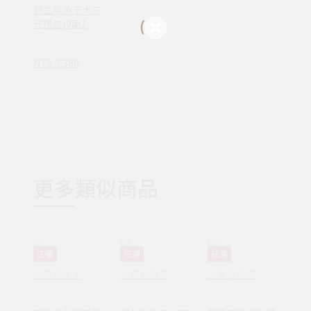
野生烏魚子大三
元禮盒(9兩1入+
150g一口烏)
NT$ 3,380
更多類似商品
任選
任選
任選
大賞烏魚子
大賞烏魚子
大賞烏魚子