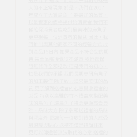
的炒作下 造成目前烏魚子價格懸殊過
大的不正常現象 於是，我們在2017
年成立了大賞烏魚子 將最好的品質、
以最實惠的價格提供給消費者 我們不
僅確保消費者能吃到最美味的烏魚子
更重視每一位消費者的權益 因此，我
們推出與其他商家不同的經營方式 收
到產品15日內 如果產品不符合您的期
待 甚至品嚐後覺得不滿意 我們都保
證無條件全額退款 這是我們的初心，
也是我們的承諾 我們長期專研烏魚子
的加工製作 除了致力追求最美味的品
質 更了解到送禮者的心意與收禮者的
感受 特別以高雅的竹木禮盒來搭配美
味的烏魚子 讓烏魚子禮盒更顯高貴典
雅、品味大方 除了彰顯送禮者的品味
與深度外 更讓每一位收到禮的人感受
到溫暖與貼心 送禮不僅是禮尚往來
更可以傳遞著無法取代的心意 送禮的