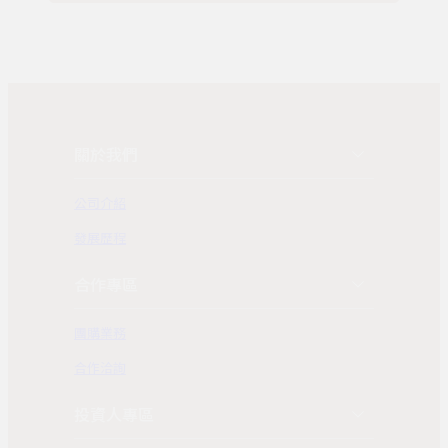
關於我們
公司介紹
發展歷程
合作專區
團購業務
合作洽詢
投資人專區