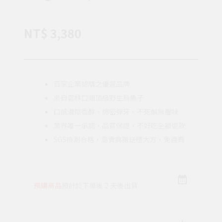
NT$ 3,380
百家企業認購之優選品牌
來自雲林口湖頂級野生烏魚子
口感濃郁香醇、綿密彈牙、不死鹹無腥味
業界唯一承諾，品質保證，不好吃全額退款
SGS檢測合格，高貴典雅送禮大方，免運費
預購商品
預計於下單後 2 天後出貨