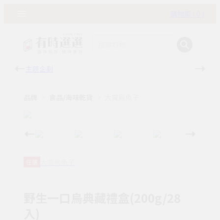
購物車 ( 0 )
主題企劃
有時
品牌
食品/海味乾貨
大賞烏魚子
大賞烏魚子
任選
野生一口烏典藏禮盒(200g/28
入)