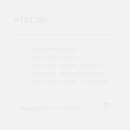
NT$ 1,380
百家企業認購之優選品牌
送禮，可以講究 何必將就
環保竹木禮盒、緞帶包裝，送禮品味大方
免費專屬刻字，傳達最誠摯的感恩與祝福
業界唯一承諾，品質保證，不好吃免費退款
預購商品
預計於下單後 2 天後出貨