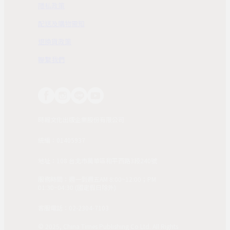
隱私政策
配送及購物需知
退換貨政策
聯繫我們
時報文化出版企業股份有限公司
統編：01405937
地址：108 台北市萬華區和平西路3段240號
服務時間：週一到週五AM 8:00~12:00；PM
01:30~04:30 (國定假日除外)
客服電話：02-2304-7103
© 2025, China Times Publishing Co Ltd. All Rights