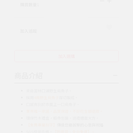
購買數量
1
加入追蹤
加入選購
商品介紹
來自雲林口湖野生烏魚子。
採用
4兩野生烏魚子
厚切製成。
口感有別於市面上一口烏魚子。
業界唯一承諾，品質保證，不好吃全額退款。
環保竹木禮盒，緞帶包裝，送禮體面大方。
【免費專屬刻字】
傳達您最誠摯的心意與祝福
SGS檢測合格，
【附提袋、全台免運】。