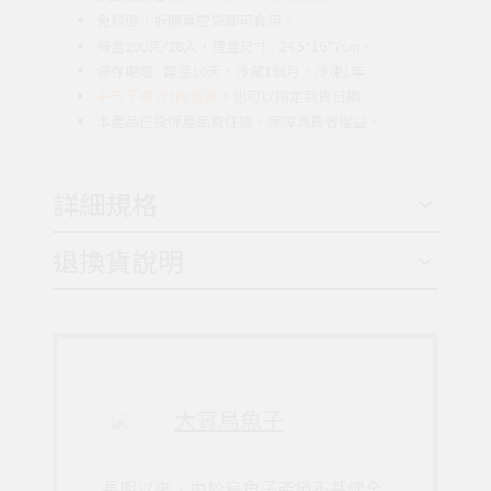
免料理，拆開真空袋即可食用。
每盒200克/28入
，
禮盒尺寸 : 24.5*16*7cm。
保存期限 : 常溫10天、冷藏1個月、冷凍1年
平日下單2日內到貨
，
也可以指定到貨日期。
本產品已投保產品責任險，保障消費者權益。
詳細規格
退換貨說明
大賞烏魚子
長期以來，由於烏魚子產銷不甚健全