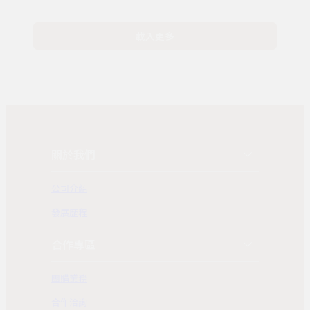
載入更多
關於我們
公司介紹
發展歷程
合作專區
團購業務
合作洽詢