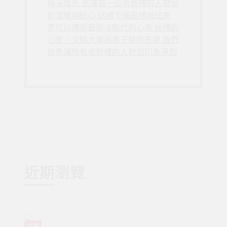
與深度外 更讓每一位收到禮的人感受
到溫暖與貼心 送禮不僅是禮尚往來
更可以傳遞著無法取代的心意 送禮的
心意，交給大賞烏魚子替你表達 我們
負責讓所有收到禮的人對您印象深刻
近期瀏覽
任選