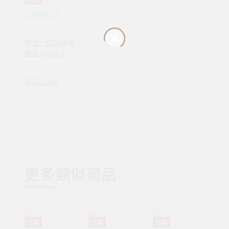
大賞烏魚子
野生一口烏典藏
禮盒(200g/28
入)
NT$ 1,380
更多類似商品
任選
任選
任選