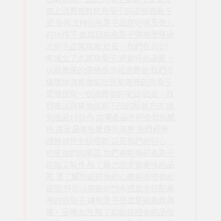
加上消費者對於烏魚子的認知普遍不
足 在無法辨別烏魚子品質好壞及商人
的炒作下 造成目前烏魚子價格懸殊過
大的不正常現象 於是，我們在2017
年成立了大賞烏魚子 將最好的品質、
以最實惠的價格提供給消費者 我們不
僅確保消費者能吃到最美味的烏魚子
更重視每一位消費者的權益 因此，我
們推出與其他商家不同的經營方式 收
到產品15日內 如果產品不符合您的期
待 甚至品嚐後覺得不滿意 我們都保
證無條件全額退款 這是我們的初心，
也是我們的承諾 我們長期專研烏魚子
的加工製作 除了致力追求最美味的品
質 更了解到送禮者的心意與收禮者的
感受 特別以高雅的竹木禮盒來搭配美
味的烏魚子 讓烏魚子禮盒更顯高貴典
雅、品味大方 除了彰顯送禮者的品味