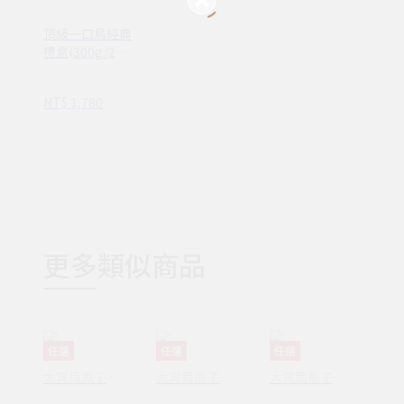
頂級一口烏經典
禮盒(300g/27
入)
NT$ 1,780
更多類似商品
任選
任選
任選
大賞烏魚子
大賞烏魚子
大賞烏魚子