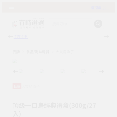
購物車 ( 0 )
主題企劃
有時
品牌
食品/海味乾貨
大賞烏魚子
大賞烏魚子
任選
頂級一口烏經典禮盒(300g/27
入)