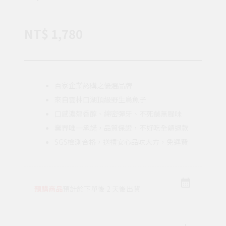
NT$ 1,780
百家企業認購之優選品牌
來自雲林口湖頂級野生烏魚子
口感濃郁香醇、綿密彈牙、不死鹹無腥味
業界唯一承諾，品質保證，不好吃全額退款
SGS檢測合格，送禮安心品味大方，免運費
預購商品
預計於下單後 2 天後出貨