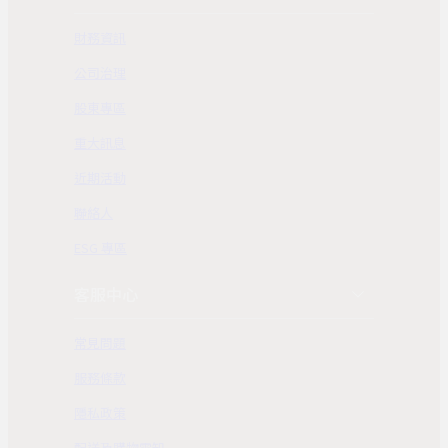
財務資訊
公司治理
股東專區
重大訊息
近期活動
聯絡人
ESG 專區
客服中心
常見問題
服務條款
隱私政策
配送及購物需知