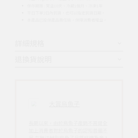
保存期限 : 常溫10天、冷藏1個月、冷凍1年
平日下單2日內到貨，也可以指定到貨日期。
本產品已投保產品責任險，保障消費者權益。
詳細規格
退換貨說明
大賞烏魚子
長期以來，由於烏魚子產銷不甚健全
加上消費者對於烏魚子的認知普遍不
足 在無法辨別烏魚子品質好壞及商人