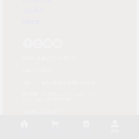
退換貨政策
聯繫我們
時報文化出版企業股份有限公司
統編：01405937
地址：108 台北市萬華區和平西路3段240號
服務時間：週一到週五AM 8:00~12:00；PM
01:30~04:30 (國定假日除外)
客服電話：02-2304-7103
© 2025, China Times Publishing Co Ltd. All Rights
Reserved. 版權所有，非經同意請勿作任何形式之轉載使
首頁
購物車
訂單
會員
用