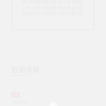
更可以傳遞著無法取代的心意 送禮的
心意，交給大賞烏魚子替你表達 我們
負責讓所有收到禮的人對您印象深刻
近期瀏覽
任選
大賞烏魚子