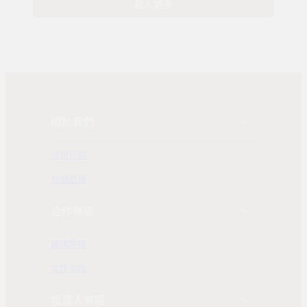
載入更多
關於我們
公司介紹
發展歷程
合作專區
團購業務
合作洽詢
投資人專區