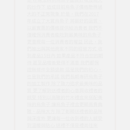
的炒作下 造成目前烏魚子價格懸殊過
大的不正常現象 於是，我們在2017
年成立了大賞烏魚子 將最好的品質、
以最實惠的價格提供給消費者 我們不
僅確保消費者能吃到最美味的烏魚子
更重視每一位消費者的權益 因此，我
們推出與其他商家不同的經營方式 收
到產品15日內 如果產品不符合您的期
待 甚至品嚐後覺得不滿意 我們都保
證無條件全額退款 這是我們的初心，
也是我們的承諾 我們長期專研烏魚子
的加工製作 除了致力追求最美味的品
質 更了解到送禮者的心意與收禮者的
感受 特別以高雅的竹木禮盒來搭配美
味的烏魚子 讓烏魚子禮盒更顯高貴典
雅、品味大方 除了彰顯送禮者的品味
與深度外 更讓每一位收到禮的人感受
到溫暖與貼心 送禮不僅是禮尚往來