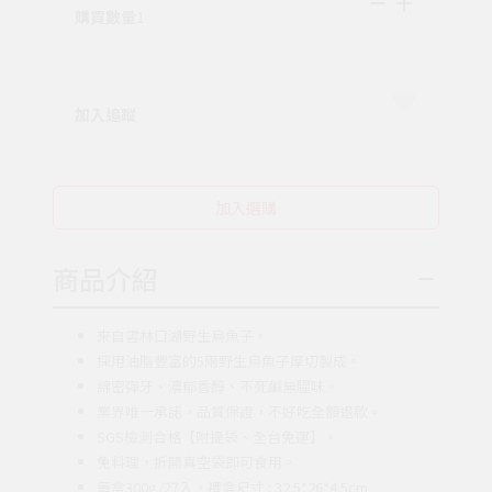
購買數量
1
加入追蹤
加入選購
商品介紹
來自雲林口湖野生烏魚子。
採用油脂豐富的5兩野生烏魚子厚切製成。
綿密彈牙、濃郁香醇、不死鹹無腥味。
業界唯一承諾，品質保證，不好吃全額退款。
SGS檢測合格【附提袋、全台免運】。
免料理，拆開真空袋即可食用。
每盒300g/27入，禮盒尺寸 : 32.5*26*4.5cm