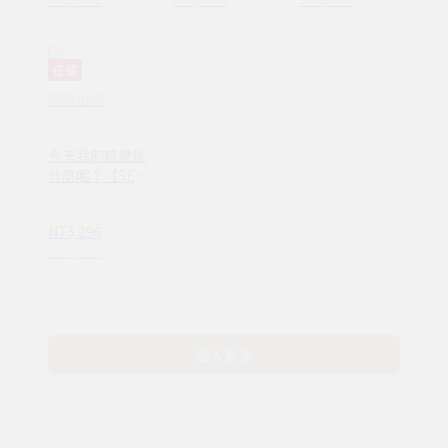
任選
時報出版
今天我的感覺是
什麼呢？【SEL
情緒素養繪本】
—完整收錄日常
NT$ 296
16種情緒認知
NT$ 380
(ND00107)
載入更多