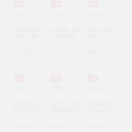
任選
任選
任選
時報出版
時報出版
時報出版
《命運藏畫中》
點亮思維：以清
好妻子（精裝
系列：1-3集套
晰邏輯破除決策
版）
書組 【隨書附
焦慮減少絕大多
贈：木質磁吸式
數無效努力
NT$ 1,035
NT$ 300
NT$ 379
掛軸＋布朗〈告
NT$ 1,380
NT$ 380
NT$ 480
別英國〉名畫海
報】
任選
任選
任選
時報出版
時報出版
時報出版
花開小路一丁目
日花閃爍：台語
挪威的森林 30
的盤髮師傅的丈
的美麗詞彙&一
周年紀念版（平
夫
百首詩
裝套書不分售）
(1AY1037)
NT$ 379
NT$ 356
NT$ 379
NT$ 480
NT$ 450
NT$ 480