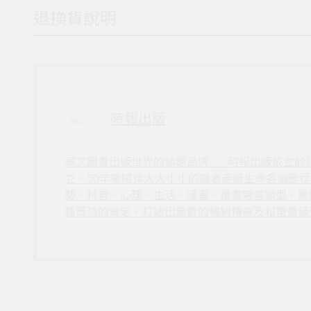
退換貨說明
時報出版
華文圖書出版世界的領導品牌___時報出版成立於
立。50年來陪伴大大小小的讀者走過生命各個歷
勢、科普、心理、生活、漫畫、童書等各類型，累
種獎項的肯定，打造出無數的暢銷傳奇及和重量級