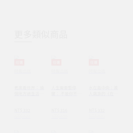
更多類似商品
任選
任選
任選
時報出版
時報出版
時報出版
老黑看世界： 換
人生需要暫停
水在島中央：萬
個地方過生活，
鍵： 不是你不夠
人飆淚的《在小
換個方式過人生
努力，只是需要
山和小山之間》
休息一下
作者李停全新感
NT$ 332
NT$ 316
NT$ 332
動力作
NT$ 420
NT$ 400
NT$ 420