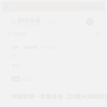
購物車 ( 0 )
主題企劃
有時
品牌
精選好書
時報出版
時報出版
任選
財報就像一本故事書【20週年與時俱進增