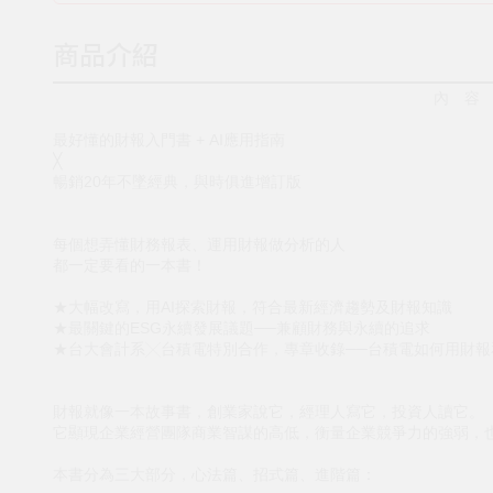
商品介紹
內 容
最好懂的財報入門書 + AI應用指南
╳
暢銷20年不墜經典，與時俱進增訂版
每個想弄懂財務報表、運用財報做分析的人
都一定要看的一本書！
★大幅改寫，用AI探索財報，符合最新經濟趨勢及財報知識
★最關鍵的ESG永續發展議題──兼顧財務與永續的追求
★台大會計系╳台積電特別合作，專章收錄──台積電如何用財報
財報就像一本故事書，創業家說它，經理人寫它，投資人讀它。
它顯現企業經營團隊商業智謀的高低，衡量企業競爭力的強弱，
本書分為三大部分，心法篇、招式篇、進階篇：