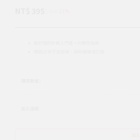
NT$ 395
$ 500
-21%
最好懂的財報入門書 + AI應用指南
暢銷20年不墜經典，與時俱進增訂版
購買數量
1
加入追蹤
加入