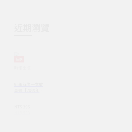
近期瀏覽
任選
時報出版
財報就像一本故
事書【20週年與
時俱進增訂版】
(DH00469)
NT$ 395
NT$ 500