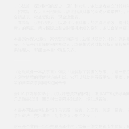
．心法篇：探討財報的歷史、原則和功能，協助讀者建立財報相
．招式篇：以大量例證輔助，詳述解讀財報的基礎及進階技巧，
合損益表、權益變動表、現金流量表。
．進階篇：說明經理人可以如何活用財報，加強管理績效、提升
責」的態度。簡介國際上整合財報與永續的趨勢，協助企業兼顧
本書寫作深入淺出，案例豐富而詳盡，並輔以最新的財報知識與
等。不論是想看懂財報的初學者，或是想透過財報分析企業報酬
業經理人，都能從本書中獲益良多。
──────
《財報就像一本故事書》強調「理解數字背後的故事」，這一點在
人類對情境的理解與策略判斷。它可以幫助你看得更快、更廣，
策的商業敘事與團隊協同合作。
善用AI作為學習助手，跳脫靜態資料的限制，運用AI主動搜尋
只是翻書記誦，而是與世界同步對話的一場知識冒險。
本書亦闡述如何以財報作為實踐「當責」的工具。何謂「當責」
拿出辦法，交出成果；創造價值，長治久安」。
財報是企業由一筆筆交易所產生的，當每一筆交易都產生價值，