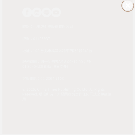
時報文化出版企業股份有限公司
統編：01405937
地址：108 台北市萬華區和平西路3段240號
服務時間：週一到週五AM 8:00~12:00；PM
01:30~04:30 (國定假日除外)
客服電話：02-2304-7103
© 2025, China Times Publishing Co Ltd. All Rights
Reserved. 版權所有，非經同意請勿作任何形式之轉載使
用