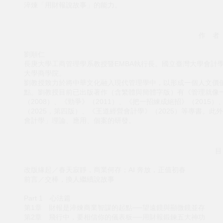
淬煉「用財報說故事」的能力。
作 者
劉順仁
長庚大學工商管理學系教授暨EMBA執行長。國立臺灣大學會計
大學商學院。
劉教授致力於將中華文化融入現代管理學中，以形成一個人文價
點。劉教授目前已出版著作（含繁體與簡體字版）有《管理就像一
（2008）、《勁爭》（2011）、《把一招練成絕招》（2015
（2025，第四版）、《王道經營會計學》（2025）等專書。
會計學」理論、應用、個案的研發。
目
改版緣起／春天寂靜，商業何存；AI 奔放，正值初春
前言／交棒，換人繼續說故事
Part 1 心法篇
第1章 財報是淬煉商業智謀的起點──望遠鏡與顯微鏡並存
第2章 飛行中，要相信你的儀表板──用財報鍛鍊五大神功