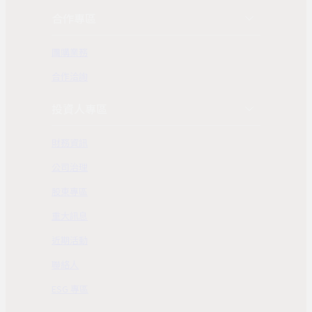
合作專區
團購業務
合作洽詢
投資人專區
財務資訊
公司治理
股東專區
重大訊息
近期活動
聯絡人
ESG 專區