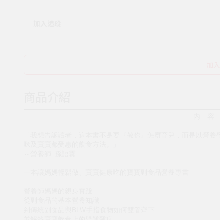
加入追蹤
加入
商品介紹
內 容
「我想告訴讀者，這本書不是要『教你』怎麼育兒，而是以營養
咪及寶寶都受惠的飲食方法。」
～營養師 孫語霙
一本讓媽媽輕鬆做、寶寶健康吃的寶寶副食品營養專書
營養師媽媽的親身實踐
從副食品的基本營養知識
到傳統副食品與BLW手指食物如何雙管齊下
並解答寶寶飲食上的疑難雜症