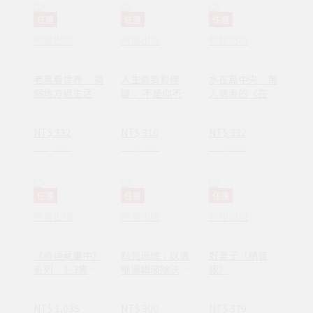
任選
任選
任選
時報出版
時報出版
時報出版
老黑看世界： 換
人生需要暫停
水在島中央：萬
個地方過生活，
鍵： 不是你不夠
人飆淚的《在小
換個方式過人生
努力，只是需要
山和小山之間》
休息一下
作者李停全新感
NT$ 332
NT$ 316
NT$ 332
動力作
NT$ 420
NT$ 400
NT$ 420
任選
任選
任選
時報出版
時報出版
時報出版
《命運藏畫中》
點亮思維：以清
好妻子（精裝
系列：1-3集套
晰邏輯破除決策
版）
書組 【隨書附
焦慮減少絕大多
贈：木質磁吸式
數無效努力
NT$ 1,035
NT$ 300
NT$ 379
掛軸＋布朗〈告