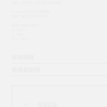
選對「小幫手」可以減少許多麻煩
Chapter4 常見的疑難雜症
事先了解常見狀況勿驚慌
寶寶的副食品食譜
4～6個月
7～9個月
10～12個月
詳細規格
退換貨說明
時報出版