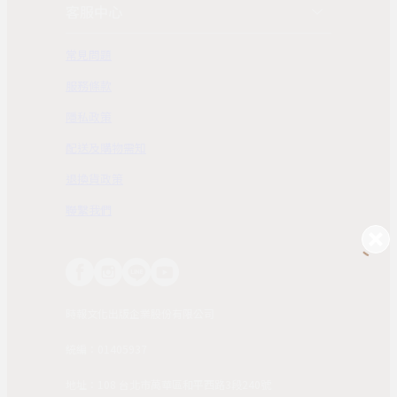
客服中心
常見問題
服務條款
隱私政策
配送及購物需知
退換貨政策
聯繫我們
時報文化出版企業股份有限公司
統編：01405937
地址：108 台北市萬華區和平西路3段240號