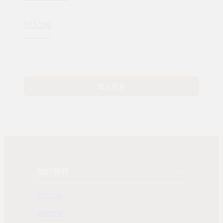
情緒素養繪本】
—完整收錄日常
NT$ 296
16種情緒認知
NT$ 380
(ND00107)
載入更多
關於我們
公司介紹
發展歷程