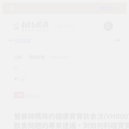
購物車 ( 0 )
主題企劃
有時
品牌
精選好書
時報出版
時報出版
任選
營養師媽咪的健康寶寶飲食法(VH000
飲食問題的專業建議，到如何料理寶寶