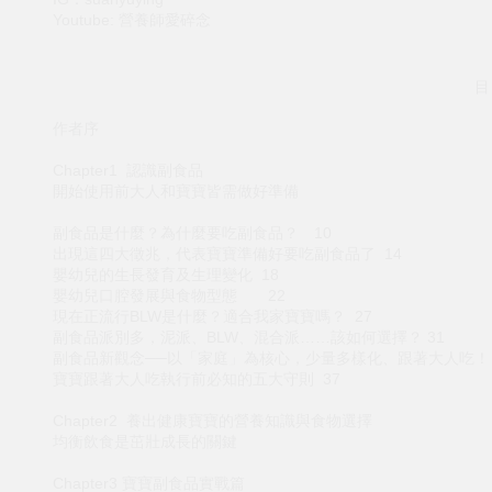
Youtube: 營養師愛碎念
目
作者序
Chapter1 認識副食品
開始使用前大人和寶寶皆需做好準備
副食品是什麼？為什麼要吃副食品？ 10
出現這四大徵兆，代表寶寶準備好要吃副食品了 14
嬰幼兒的生長發育及生理變化 18
嬰幼兒口腔發展與食物型態 22
現在正流行BLW是什麼？適合我家寶寶嗎？ 27
副食品派別多，泥派、BLW、混合派……該如何選擇？ 31
副食品新觀念──以「家庭」為核心，少量多樣化、跟著大人吃！ 
寶寶跟著大人吃執行前必知的五大守則 37
Chapter2 養出健康寶寶的營養知識與食物選擇
均衡飲食是茁壯成長的關鍵
Chapter3 寶寶副食品實戰篇