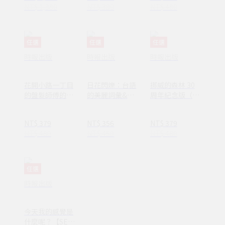
NT$ 1,380
NT$ 380
NT$ 480
別英國〉名畫海
報】
任選
任選
任選
時報出版
時報出版
時報出版
花開小路一丁目
日花閃爍：台語
挪威的森林 30
的盤髮師傅的丈
的美麗詞彙&一
周年紀念版（平
夫
百首詩
裝套書不分售）
(1AY1037)
NT$ 379
NT$ 356
NT$ 379
NT$ 480
NT$ 450
NT$ 480
任選
時報出版
今天我的感覺是
什麼呢？【SEL