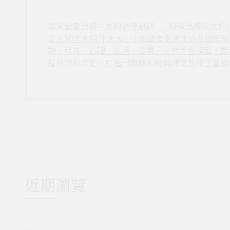
華文圖書出版世界的領導品牌___時報出版成立於
立。50年來陪伴大大小小的讀者走過生命各個歷
勢、科普、心理、生活、漫畫、童書等各類型，累
種獎項的肯定，打造出無數的暢銷傳奇及和重量級
近期瀏覽