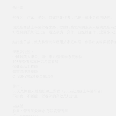
孫語霙
營養師、作家、講師、自媒體創作者，也是一歲小男孩的媽咪。
因減脂而踏上學習營養之路，從體脂肪31%的泡芙人成功甩脂為
好理解的系統化知識，透過演講、寫作、自媒體創作，讓更多人
結婚生子後，致力將營養學應用於家庭料理，創作出美味與營養
學歷及證照：
中國醫藥大學公共衛生學系/營養學系雙學位
103年營養師專技高考營養師
保健食品工程師
體重管理營養師
CTSSN運動營養專業認證
著作：
30天甩掉腦人體脂肪線上課程《yotta友讀線上學習平台》
不節食、不斷醣，營養師的高效甩脂計畫
自媒體：
臉書：營養師愛碎念-孫語霙營養師
IG：suanyuying