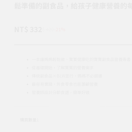
鬆準備的副食品，給孩子健康營養的
NT$ 332
$ 420
-21%
一本讓媽媽輕鬆做、寶寶健康吃的寶寶副食品營養專書
從基礎開始，了解寶寶的營養需求
傳統副食品×BLW並行，媽媽不必選邊
最容易實踐，外食零食也能兼顧營養
營養師設計分齡食譜，簡單好做
購買數量
1