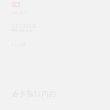
任選
時報出版
營養師媽咪的健
康寶寶飲食法(V
H00074)──從
寶寶過敏 、感
NT$ 332
冒、挑食各種飲
NT$ 420
食問題的專業建
議，到如何料理
寶寶粥和 BLW
手指食物，70道
讓媽媽輕鬆準備
的副食品，給孩
子健康營養的每
一餐
更多類似商品