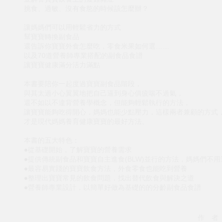
挑食、過敏、沒有食慾的時候該怎麼辦？
讓媽媽們可以用輕鬆省力的方式
幫寶寶轉換副食品
還告訴你寶寶外食怎麼吃，零食米果如何選……
以及70道營養師專業搭配的副食品食譜
讓寶寶健康滿分活力滿點
本書要陪你一起度過寶寶副食品階段，
與其太過小心翼翼地把自己逼到身心俱疲喘不過氣，
還不如以不違背營養學概念，但能夠輕鬆執行的方法，
讓寶寶能夠吃得開心，媽媽也能少點壓力，這樣兩者兼顧的方式
才是現代媽媽養育健康寶寶的最好方法。
本書的五大特色：
●從基礎開始，了解寶寶的營養需求
●提供傳統副食品和寶寶自主進食(BLW)並行的方法，媽媽們不
●最容易實踐的寶寶飲食方法，外食零食也能吃到營養
●整理出寶寶常見的飲食問題，找出替代飲食與解決之道
●營養師專業設計，以簡單好做為基礎的的分齡副食品食譜
作 者