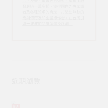
活、漫畫、童書等各類型，累積出版
品超過一萬多種，獲得國內外專家讀
者及各種獎項的肯定，打造出無數的
暢銷傳奇及和重量級作者，在台灣引
爆一波波的閱讀議題及風潮。
近期瀏覽
任選