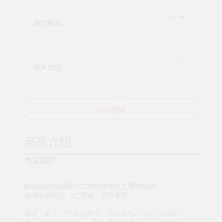
購買數量
1
加入追蹤
加入選購
商品介紹
內容簡介
最強收納粉絲團：二寶媽療癒系之變態收納
台灣收納天后「二寶媽」首部著作
透過「盒子」的多元運用，帶你從收納地獄中脫困！