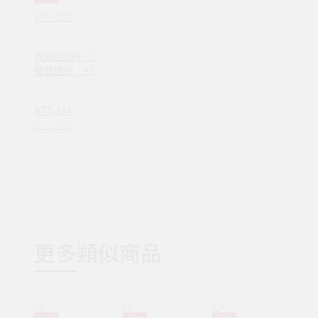
時報出版
收納盒的N＋1
種整理術：打破
侷限！讓家中物
品一目瞭然、好
NT$ 284
收、好維持的療
NT$ 360
癒收納術(VUG0
131)
更多類似商品