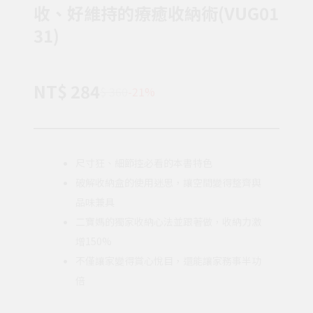
收、好維持的療癒收納術(VUG01
31)
NT$ 284
$ 360
-21%
尺寸狂、細節控必看的本書特色
破解收納盒的使用迷思，讓空間變得整齊與
品味兼具
二寶媽的獨家收納心法並跟著做，收納力激
增150%
不僅讓家變得賞心悅目，還能讓家務事半功
倍