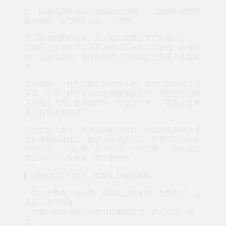
她，就是讓網友全跪了的爆紅粉絲團：「二寶媽的變態療
癒收納術」台灣收納天后──二寶媽。
凡是看過她的粉絲團，人人都狂讚實在太有幫助了。
超實用的整理技巧，不只讓你東西好收，還好找、好維持
收一次就能打造一個空間整齊，充滿品味且永遠不會亂的
家。
二寶媽說：「把物品收納整齊並不難、整理得有功能性也
不難，不過，除了追求效率和實用性之外，我堅持必須兼
具視覺上『美』的極致境界。而這個『美』，其實正是療
癒人心的關鍵所在。」
天生就對「盒子」很感興趣的二寶媽，熱愛研究各種盒子
的結構和設計細節。她不太注意商品名，而是只專注於它
的「特質」（內在美）及「外觀」（外在美），因此總能
選出符合「內外兼具」標準的好物。
▌如果你有以下症狀，建議馬上翻閱本書：
．每次把東西「收起來」後卻老是找不到，整齊似乎只是
曇花一現的假像。
．全家只有我一個人很努力把東西收好，家人總是不配
合！