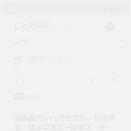
購物車 ( 0 )
主題企劃
有時
品牌
精選好書
時報出版
時報出版
任選
收納盒的N＋1種整理術：打破侷
限！讓家中物品一目瞭然、好