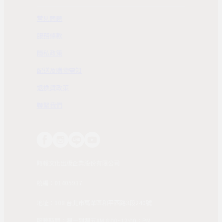
常見問題
服務條款
隱私政策
配送及購物需知
退換貨政策
聯繫我們
時報文化出版企業股份有限公司
統編：01405937
地址：108 台北市萬華區和平西路3段240號
服務時間：週一到週五AM 8:00~12:00；PM