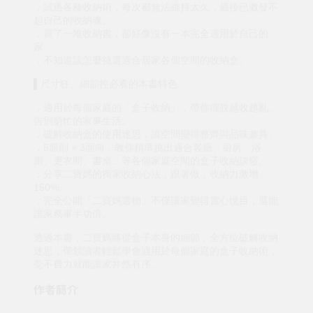
．試過各種收納術，每次都無法維持太久，最後已激發不
起自己的收納魂。
．買了一堆收納書，卻好像沒有一本完全適用於自己的
家。
．不知道該怎麼挑選適合居家各個空間的收納盒。
▌尺寸狂、細節控必看的本書特色
．適用於每個家庭的「盒子收納」，帶你擺脫越收越亂、
告別窮忙的家事生活。
．破解收納盒的使用迷思，讓空間變得整齊與品味兼具。
．5原則 × 3面向，教你精準挑出適合客廳、廚房、浴
廁、更衣間、書桌…等各個家庭空間的盒子收納訣竅。
．分享二寶媽的獨家收納心法，跟著做，收納力激增
150%。
．完全公開「二寶媽選物」不僅讓家變得賞心悅目，還能
讓家務事半功倍。
透過本書，二寶媽將從盒子本身的細節，全方位破解收納
迷思，帶領讀者輕鬆學會適用於每個家庭的盒子收納術，
毫不費力就能讓家井然有序。
作者簡介