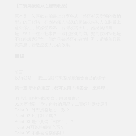
【二寶媽療癒系之變態收納】
原本是一位喜歡在臉書上分享各式「整齊卻又變態的收納
術」的二寶媽，卻因為無人能及的超強收納功力在臉書上
意外爆紅，被媒體喻為：台灣收納天后。她總笑稱自己
是：得了一種不把東西一致化會死的病。她的收納特色是
不僅能讓家裡每一個角落都整齊有致地排列，還能兼具視
覺美感，營造療癒人心的效果。
目錄
前言
收納就是──把生活隨時調整成最適合自己的樣子
第一章 所有的東西，都可以用「檔案盒」來整理！
01 設計簡潔的檔案盒，用途最廣泛
02怎麼找到「對」的收納用品？二寶媽的選物原則
Point 01 外型風格是否一致？
Point 02 尺寸對了嗎？
Point 03 是否具備「相容性」？
Point 04可以持續擴充嗎？
Point 05 不要被名稱侷限！