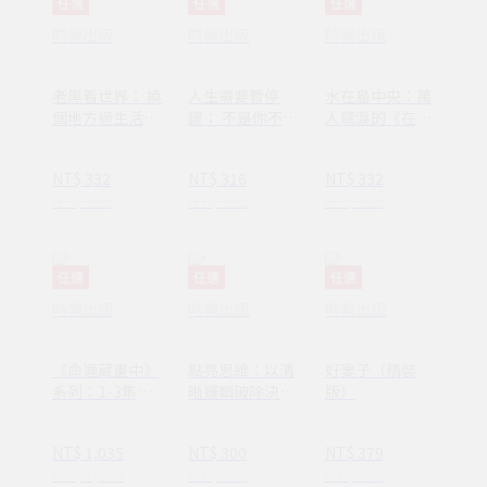
任選
任選
任選
時報出版
時報出版
時報出版
老黑看世界： 換
人生需要暫停
水在島中央：萬
個地方過生活，
鍵： 不是你不夠
人飆淚的《在小
換個方式過人生
努力，只是需要
山和小山之間》
休息一下
作者李停全新感
NT$ 332
NT$ 316
NT$ 332
動力作
NT$ 420
NT$ 400
NT$ 420
任選
任選
任選
時報出版
時報出版
時報出版
《命運藏畫中》
點亮思維：以清
好妻子（精裝
系列：1-3集套
晰邏輯破除決策
版）
書組 【隨書附
焦慮減少絕大多
贈：木質磁吸式
數無效努力
NT$ 1,035
NT$ 300
NT$ 379
掛軸＋布朗〈告
NT$ 1,380
NT$ 380
NT$ 480
別英國〉名畫海