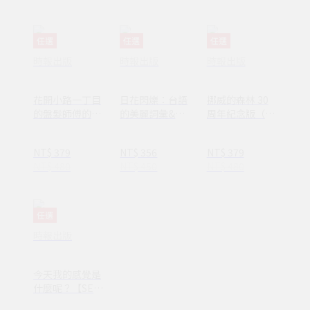
報】
任選
任選
任選
時報出版
時報出版
時報出版
花開小路一丁目
日花閃爍：台語
挪威的森林 30
的盤髮師傅的丈
的美麗詞彙&一
周年紀念版（平
夫
百首詩
裝套書不分售）
(1AY1037)
NT$ 379
NT$ 356
NT$ 379
NT$ 480
NT$ 450
NT$ 480
任選
時報出版
今天我的感覺是
什麼呢？【SEL
情緒素養繪本】