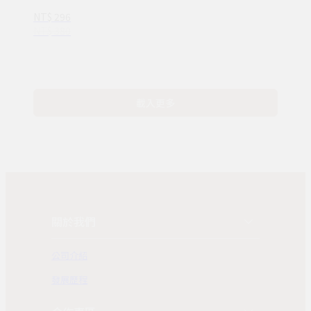
—完整收錄日常
NT$ 296
16種情緒認知
NT$ 380
(ND00107)
載入更多
關於我們
公司介紹
發展歷程