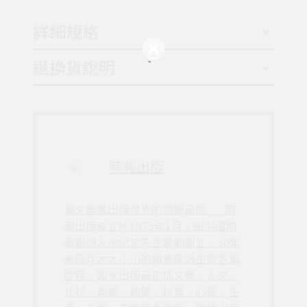
詳細規格
退換貨說明
時報出版
華文圖書出版世界的領導品牌___時
報出版成立於1975年1月，由中國時
報創辦人余紀忠先生擘劃創立。50年
來陪伴大大小小的讀者走過生命各個
歷程。如今出版品包括文學、人文、
社科、商業、趨勢、科普、心理、生