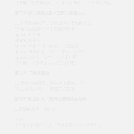
【專欄】想要剛剛好，不能只靠運氣──二寶媽心裡話
第二章 家的動線規劃✕空間的療癒收納
01 什麼樣的格局，讓你成為什麼樣的大人
02 全方位破解！順手感變態收納
Space 01客廳
Space 02廚房
Space 03更衣間（衣櫃）・梳妝桌
Space 04事務桌（文件・書桌・玩具）
Space05廁所、浴室、洗衣工作區
【專欄】標籤機是收納狂的好閨蜜
第三章 二寶媽選物
01 選對收納用品，事半功倍帶你上天堂
02 在地職人精神，淬煉美好生活
第四章 歡迎加入二寶媽的變態收納世界！
二寶嬤的廚房・裁縫桌
結語
沒有最好的整理方式，只有最適合你的整理方式