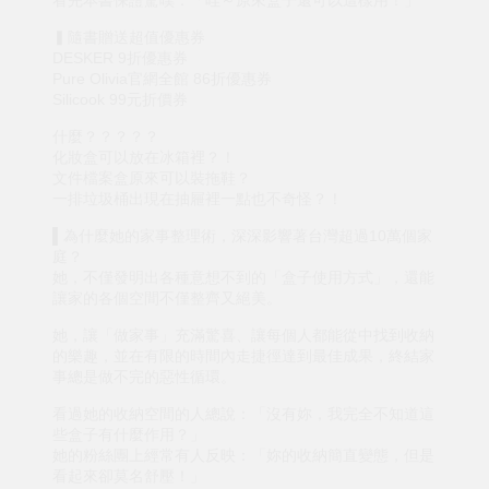
看完本書保證驚嘆：「哇～原來盒子還可以這樣用！」
▍隨書贈送超值優惠券
DESKER 9折優惠券
Pure Olivia官網全館 86折優惠券
Silicook 99元折價券
什麼？？？？？
化妝盒可以放在冰箱裡？！
文件檔案盒原來可以裝拖鞋？
一排垃圾桶出現在抽屜裡一點也不奇怪？！
▌為什麼她的家事整理術，深深影響著台灣超過10萬個家
庭？
她，不僅發明出各種意想不到的「盒子使用方式」，還能
讓家的各個空間不僅整齊又絕美。
她，讓「做家事」充滿驚喜、讓每個人都能從中找到收納
的樂趣，並在有限的時間內走捷徑達到最佳成果，終結家
事總是做不完的惡性循環。
看過她的收納空間的人總說：「沒有妳，我完全不知道這
些盒子有什麼作用？」
她的粉絲團上經常有人反映：「妳的收納簡直變態，但是
看起來卻莫名舒壓！」