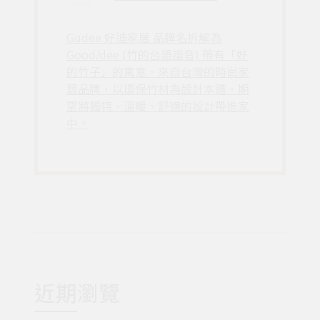
Gudee 好迪家居 品牌名拆解為
Good/dee (竹的台語諧音) 帶有「好
的竹子」的寓意，來自台灣的時尚家
居品牌，以環保竹材為設計本體，期
望將獨特、溫暖、舒適的設計帶進家
中。
近期瀏覽