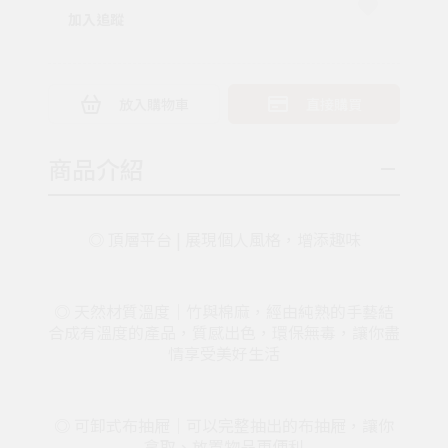
加入追蹤
放入購物車
直接購買
商品介紹
◎ 頂層平台
|
展現個人風格，增添趣味
◎ 天然材質溫度｜竹與棉麻，經由純熟的手藝結
合成有溫度的產品，質感出色，環保無毒，讓你盡
情享受美好生活
◎ 可卸式布抽屜｜可以完整抽出的布抽屜，讓你
拿取、放置物品更便利