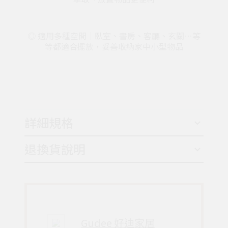
◎ 適用多種空間｜臥室、書房、客廳、玄關…等
等都適合擺放，妥善收納家中小型物品
詳細規格
退換貨說明
Gudee 好迪家居