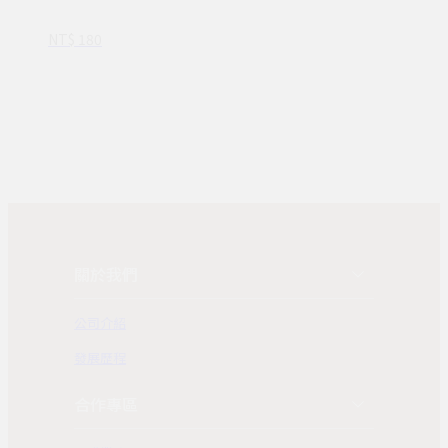
可選
NT$ 180
關於我們
公司介紹
發展歷程
合作專區