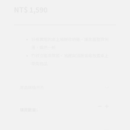
NT$ 1,590
好看實用的桌上抽屜收納櫃，讓桌面整齊俐
落，煥然一新
竹紋立面高質感，抽屜與頂層皆能放置桌上
常用物品
商品規格
顏色
購買數量
1