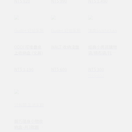
NT$ 920
NT$ 990
NT$ 1,490
Gudee 好迪家居
Gudee 好迪家居
瑞典Solstickan
ODDI 可堆疊桌
WALT 收納淺盤
經典小男孩購物
上收納盒 (文具)
袋/棉布袋/托特
包
NT$ 1,190
NT$ 600
NT$ 300
NT$ 400
只有蕨 生活家飾
蕨巧隨身小物收
納盒-共3款圖案