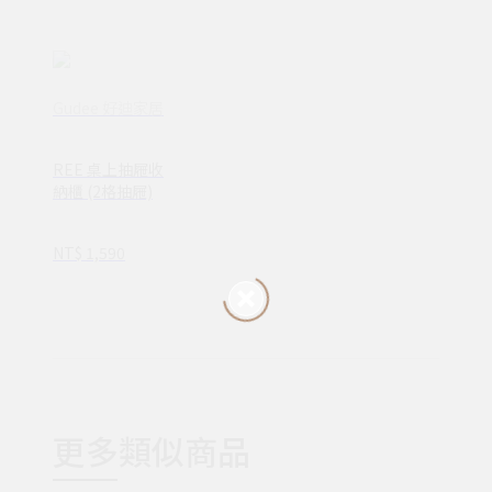
Gudee 好迪家居
REE 桌上抽屜收
納櫃 (2格抽屜)
NT$ 1,590
更多類似商品