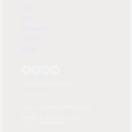
服務條款
隱私政策
配送及購物需知
退換貨政策
聯繫我們
時報文化出版企業股份有限公司
統編：01405937
地址：108 台北市萬華區和平西路3段240號
服務時間：週一到週五AM 8:00~12:00；PM
01:30~04:30 (國定假日除外)