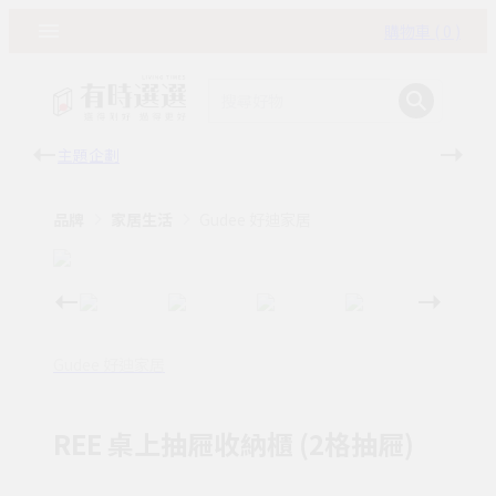
購物車 ( 0 )
主題企劃
有時
品牌
家居生活
Gudee 好迪家居
Gudee 好迪家居
REE 桌上抽屜收納櫃 (2格抽屜)