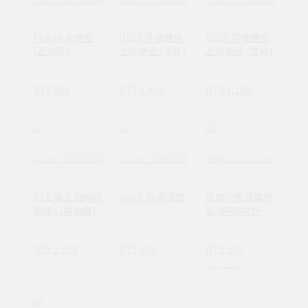
FRASA 收納籃
ODDI 可堆疊桌
ODDI 可堆疊桌
(正方形)
上收納盒 (文件)
上收納盒 (文具)
NT$ 920
NT$ 1,490
NT$ 1,190
Gudee 好迪家居
Gudee 好迪家居
瑞典Solstickan
REE 桌上抽屜收
WALT 收納淺盤
經典小男孩購物
納櫃 (2格抽屜)
袋/棉布袋/托特
包
NT$ 1,590
NT$ 600
NT$ 300
NT$ 400