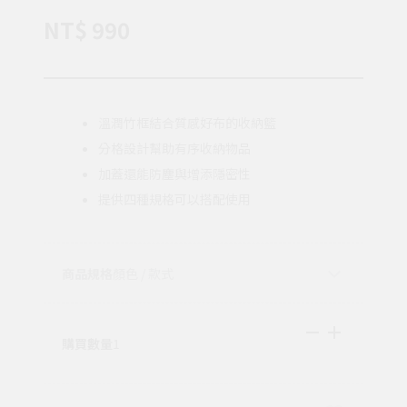
NT$ 990
溫潤竹框結合質感好布的收納籃
分格設計幫助有序收納物品
加蓋還能防塵與增添隱密性
提供四種規格可以搭配使用
商品規格
顏色 / 款式
購買數量
1