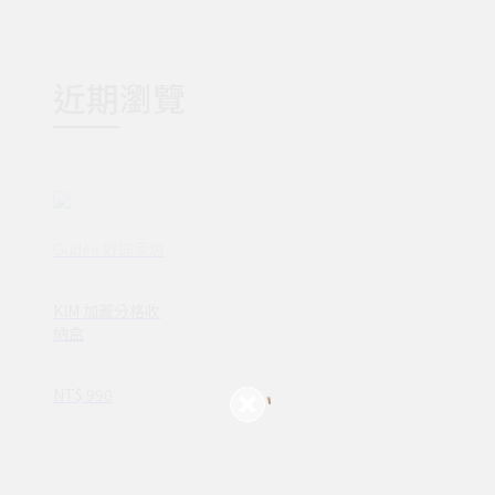
近期瀏覽
Gudee 好迪家居
KIM 加蓋分格收
納盒
NT$ 990