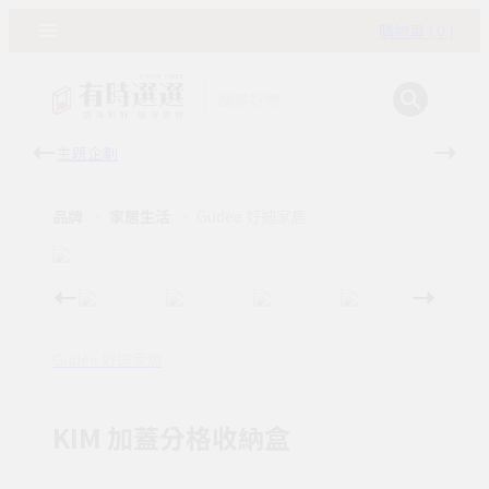
購物車 ( 0 )
主題企劃
有時
品牌
家居生活
Gudee 好迪家居
Gudee 好迪家居
KIM 加蓋分格收納盒