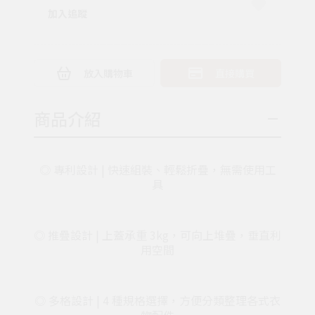
加入追蹤
放入購物車
直接購買
商品介紹
◎ 專利設計
|
快速組裝、輕鬆折疊，無需使用工
具
◎ 推疊設計
| 上蓋承重 3kg，可
向上堆疊，垂直利
用空間
◎ 多格設計
| 4 種
規格選擇，方便分類整理各式衣