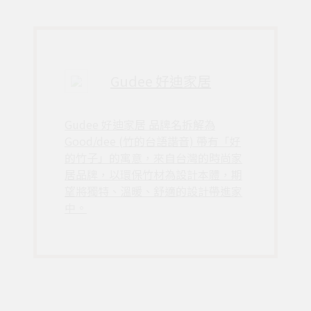
Gudee 好迪家居
Gudee 好迪家居 品牌名拆解為
Good/dee (竹的台語諧音) 帶有「好
的竹子」的寓意，來自台灣的時尚家
居品牌，以環保竹材為設計本體，期
望將獨特、溫暖、舒適的設計帶進家
中。