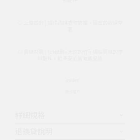
物配件
◎ 上蓋設計
| 提供內搭衣物
防塵、隱密的收納空
間
◎ 質感材質
| 使用環保天然的竹子與高質感的布
料製作，給予安心的收納品質
詳細規格
退換貨說明