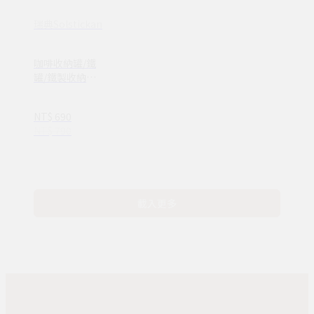
瑞典Solstickan
咖啡收納罐/鐵
罐/鐵製收納罐/
食品收納罐
NT$ 690
NT$ 790
載入更多