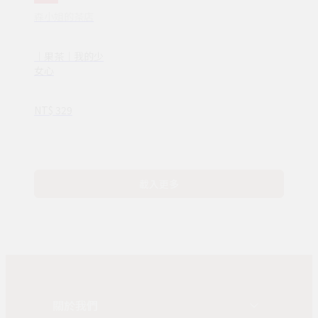
森小姐的茶店
｜果茶｜我的少
女心
NT$ 329
載入更多
關於我們