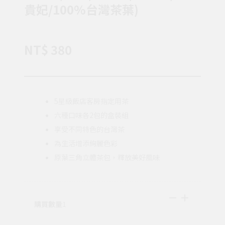
貴妃/100%台灣茶葉)
NT$ 380
5星級飯店客房指定用茶
六種口味各2包的盒裝組
享受不同特色的台灣茶
為生活增添絢麗色彩
原葉三角立體茶包，釋放美好風味
購買數量
1