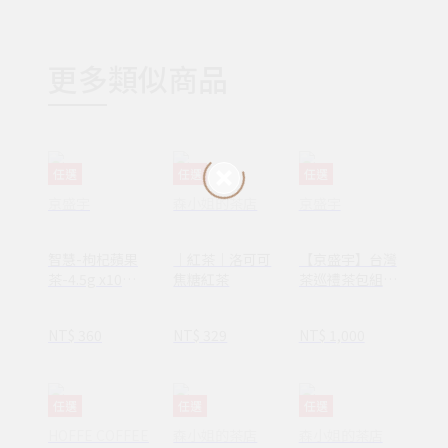
更多類似商品
任選
任選
任選
京盛宇
森小姐的茶店
京盛宇
智慧-枸杞蘋果
｜紅茶｜洛可可
【京盛宇】台灣
茶-4.5g x10入
焦糖紅茶
茶巡禮茶包組
袋茶茶包(無咖
(五種口味/共35
啡因茶)
入茶包)｜不知
NT$ 360
NT$ 329
NT$ 1,000
春、金萱、凍頂
烏龍、鐵觀音、
蜜香貴妃
任選
任選
任選
HOFFE COFFEE
森小姐的茶店
森小姐的茶店