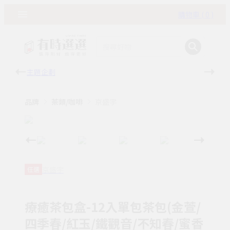
購物車 ( 0 )
主題企劃
有時
品牌
茶類/咖啡
京盛宇
京盛宇
任選
療癒茶包盒-12入單包茶包(金萱/
四季春/紅玉/鐵觀音/不知春/蜜香