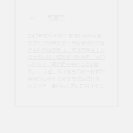
京盛宇
2009年京盛宇成立 秉持對台灣茶的
高度熱情與專業 簡化與糅合傳統與現
代中的各種元素 以「紫砂壺手沖＋原
創冰鎮技術＋獨家設計隨身瓶」 在門
市打造了「獨特而完美的台灣茶體
驗」。 京盛宇除了邀您品嚐一杯甘甜
美好的台灣茶 更希望您透過這杯茶
感受台灣「自然與人文」的美好價值