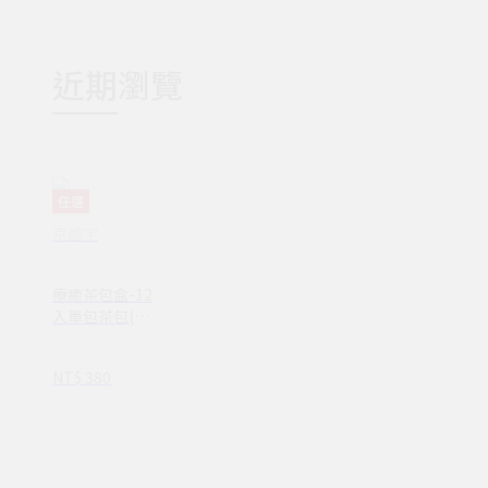
近期瀏覽
任選
京盛宇
療癒茶包盒-12
入單包茶包(金
萱/四季春/紅玉/
鐵觀音/不知春/
NT$ 380
蜜香貴妃/100%
台灣茶葉)