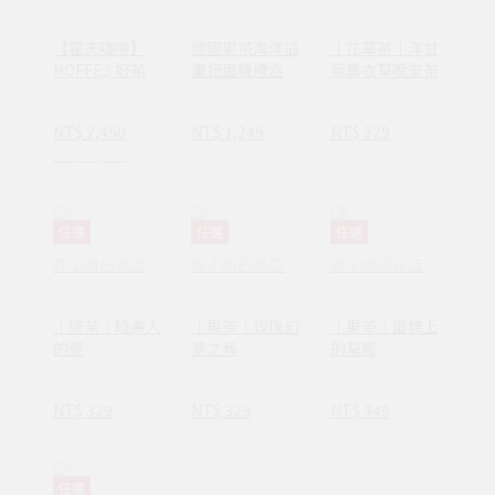
【霍夫咖啡】
德國果茶海洋插
｜花草茶｜洋甘
HOFFE3 好茶咖
畫扭蛋機禮盒
菊薰衣草晚安茶
啡壺｜單人手沖
咖啡機｜單人泡
NT$ 2,450
NT$ 1,249
NT$ 329
茶機｜雙萃取模
NT$ 2,700
式｜一機兩用｜
免插電 免濾紙｜
台灣設計製造
任選
任選
任選
森小姐的茶店
森小姐的茶店
森小姐的茶店
｜綠茶｜睡美人
｜果茶｜玫瑰幻
｜果茶｜蛋糕上
的夢
夢之舞
的草莓
NT$ 329
NT$ 329
NT$ 349
任選