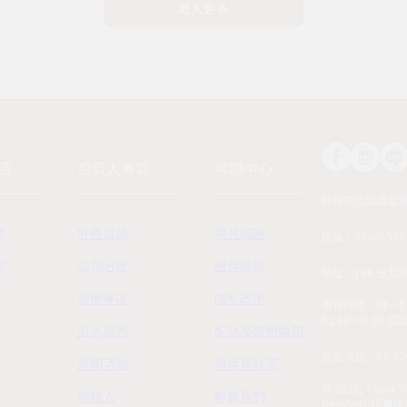
載入更多
區
投資人專區
客服中心
時報文化出版企
務
財務資訊
常見問題
統編：01405937
詢
公司治理
服務條款
地址：108 台北
股東專區
隱私政策
服務時間：週一到週五
01:30~04:30 
重大訊息
配送及購物需知
客服電話：02-230
近期活動
退換貨政策
© 2025, China Ti
聯絡人
聯繫我們
Reserved.