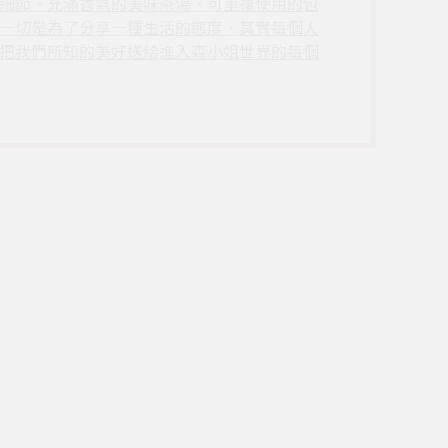
細節。充滿香氣的美味茶湯、可重複使用的包
一切是為了分享一種生活的態度，其實每個人
把我們所知的美好送給進入森小姐世界的每個