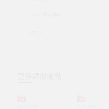
森小姐的茶店
｜果茶｜我的少女心
NT$ 329
更多類似商品
任選
任選
森小姐的茶店
森小姐的茶店