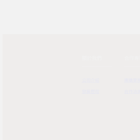
關於我們
合作專
公司介紹
團購業
發展歷程
合作洽