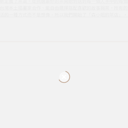
新定義了茶品。從挑選最好的茶開始到送到每一個人手中的每個
台灣本土插畫家合作、能自由選擇搭配喜歡的故事與茶。所有的
活的一種方式而不是想像，所以我們開始了「森小姐的茶店」，