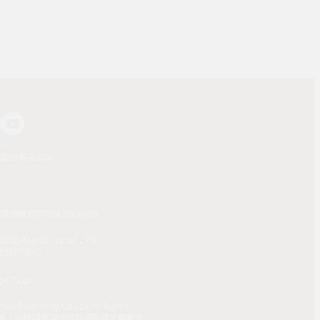
業股份有限公司
市萬華區和平西路3段240號
AM 8:00~12:00；PM
(國定假日除外)
4-7103
mes Publishing Co Ltd. All Rights
 版權所有，非經同意請勿作任何形式之轉載使