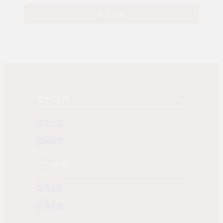
載入更多
關於我們
公司介紹
發展歷程
合作專區
團購業務
合作洽詢