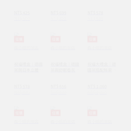
造型砂糖禮盒
咪杯緣砂糖（淺
（淺綠）
綠）
NT$ 425
NT$ 699
NT$ 578
NT$ 500
NT$ 822
NT$ 680
任選
任選
任選
森小姐的茶店
森小姐的茶店
森小姐的茶店
祝福禮盒｜德國
祝福禮盒｜德國
祝福大禮盒｜德
茶與日本立體貓
茶與舒眠香氛噴
國茶搭配鮮果乾
咪杯緣砂糖
霧
及祝福花束
NT$ 578
NT$ 656
NT$ 1,060
NT$ 680
NT$ 830
NT$ 1,300
任選
任選
任選
森小姐的茶店
森小姐的茶店
森小姐的茶店