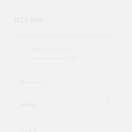
NT$ 699
$ 822
兩款茶品搭配質感包裝，
最健康的療癒系伴手好禮。
商品規格
口味
購買數量
1
加入追蹤