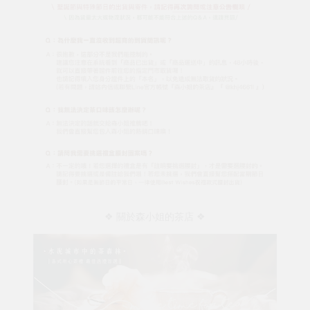
❖ 關於森小姐的茶店 ❖