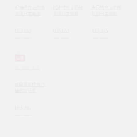
祝福禮盒｜德國
感謝禮盒｜德國
生日禮盒｜德國
茶與日本幸運草
茶與日本蝴蝶結
茶與日本蝴蝶結
造型砂糖禮盒
造型砂糖禮盒
造型砂糖禮盒
（粉紅）
NT$ 651
NT$ 651
NT$ 425
NT$ 765
NT$ 765
NT$ 500
任選
森小姐的茶店
森喵茶茶禮盒 手
繪貓咪插畫
NT$ 390
NT$ 490