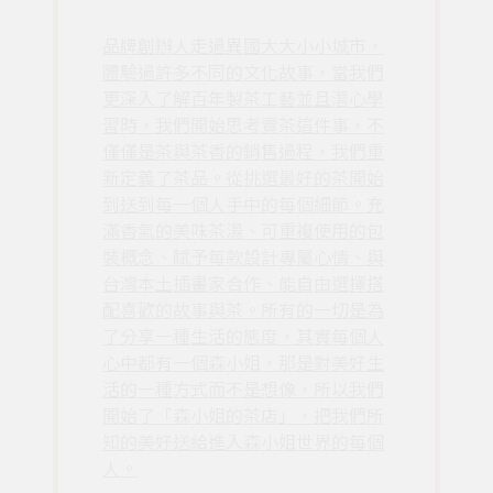
品牌創辦人走過異國大大小小城市，
體驗過許多不同的文化故事，當我們
更深入了解百年製茶工藝並且潛心學
習時，我們開始思考賣茶這件事，不
僅僅是茶與茶香的銷售過程，我們重
新定義了茶品。從挑選最好的茶開始
到送到每一個人手中的每個細節。充
滿香氣的美味茶湯、可重複使用的包
裝概念、賦予每款設計專屬心情、與
台灣本土插畫家合作、能自由選擇搭
配喜歡的故事與茶。所有的一切是為
了分享一種生活的態度，其實每個人
心中都有一個森小姐，那是對美好生
活的一種方式而不是想像，所以我們
開始了「森小姐的茶店」，把我們所
知的美好送給進入森小姐世界的每個
人。