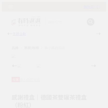
購物車 ( 0 )
主題企劃
有時
品牌
茶類/咖啡
森小姐的茶店
森小姐的茶店
任選
感謝禮盒｜德國茶雙罐茶禮盒
（粉紅）