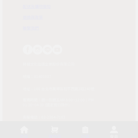
配送及購物需知
退換貨政策
聯繫我們
時報文化出版企業股份有限公司
統編：01405937
地址：108 台北市萬華區和平西路3段240號
服務時間：週一到週五AM 8:00~12:00；PM
01:30~04:30 (國定假日除外)
客服電話：02-2304-7103
© 2025, China Times Publishing Co Ltd. All Rights
Reserved. 版權所有，非經同意請勿作任何形式之轉載使
首頁
購物車
訂單
會員
用