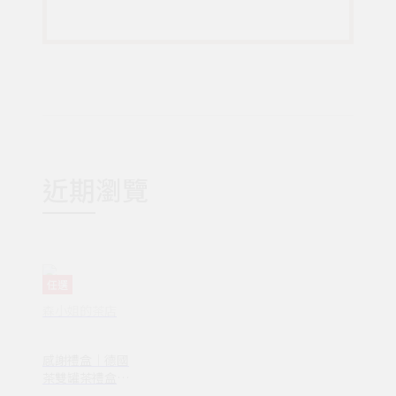
近期瀏覽
任選
森小姐的茶店
感謝禮盒｜德國
茶雙罐茶禮盒
（粉紅）