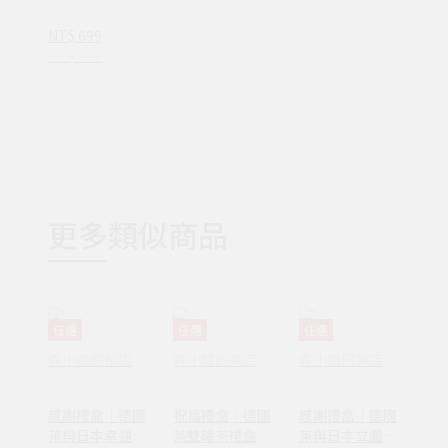
NT$ 699
NT$ 822
更多類似商品
任選
任選
任選
森小姐的茶店
森小姐的茶店
森小姐的茶店
感謝禮盒｜德國
祝福禮盒｜德國
感謝禮盒｜德國
茶與日本幸運草
茶雙罐茶禮盒
茶與日本立體貓