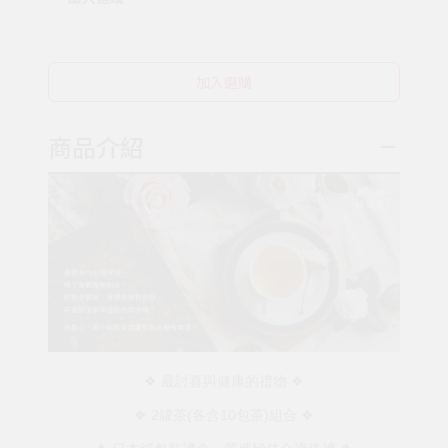
加入選購
商品介紹
❖ 最討喜與健康的禮物 ❖
❖ 2罐茶(各含10包茶)組合 ❖