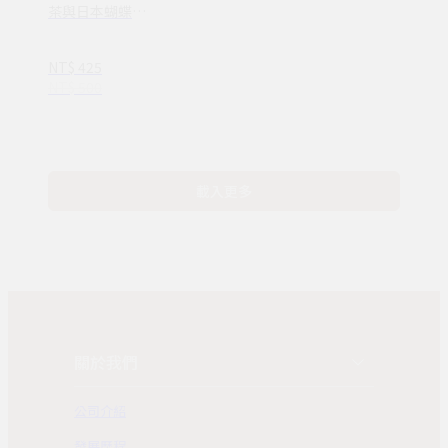
茶與日本蝴蝶結
造型砂糖禮盒
NT$ 425
NT$ 500
載入更多
關於我們
公司介紹
發展歷程