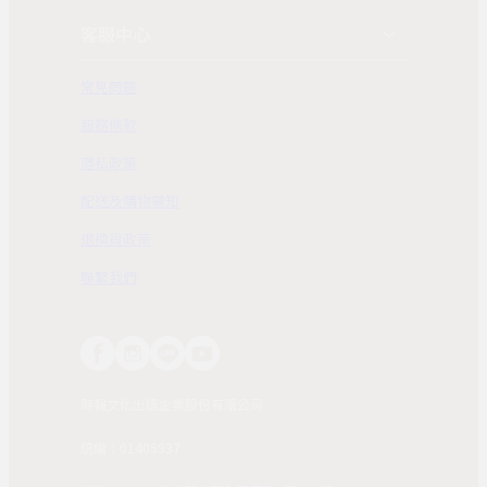
客服中心
常見問題
服務條款
隱私政策
配送及購物需知
退換貨政策
聯繫我們
時報文化出版企業股份有限公司
統編：01405937