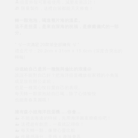
🏝️扭蛋外殼可重複使用，減塑友善設計！
🎁 限量製作，送禮自留都能天天療癒！
轉一顆泡泡，喝進整片海的溫柔。
這不是扭蛋，是來自深海的祝福，是療癒儀式的一部
分。
*
🫧一次滿足 20款茶全部擁有 🫧
*
禮盒尺寸：20.2cm x 31cm x 15.6cm (深度含突出的
轉輪)
🐚送給自己是另一種無與倫比的浪漫🐚
誰說不能對自己好？把海洋扭蛋機放在家裡的小角落
或是放在辦公桌前，
也是一種賞心悅目愛自己的表現。
每天轉一顆茶泡給自己喝，除了心情愉悅
也能青春美麗哦！
擁有森小姐海洋扭蛋機.....你會...
🐳 不能去海邊的時候，先用海洋圖案療癒你吧！
🐳 送禮超有創意，一看就記得你！
🐳 每天轉一顆，像替心靈出航
🐳 收藏感滿分，美感 x 趣味兼具