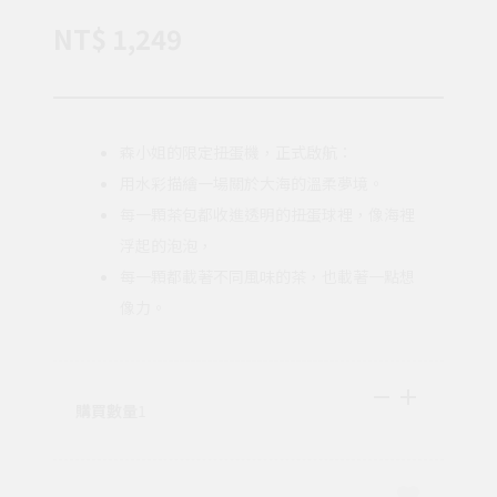
NT$ 1,249
森小姐的限定扭蛋機，正式啟航：
用水彩描繪一場關於大海的溫柔夢境。
每一顆茶包都收進透明的扭蛋球裡，像海裡
浮起的泡泡，
每一顆都載著不同風味的茶，也載著一點想
像力。
購買數量
1