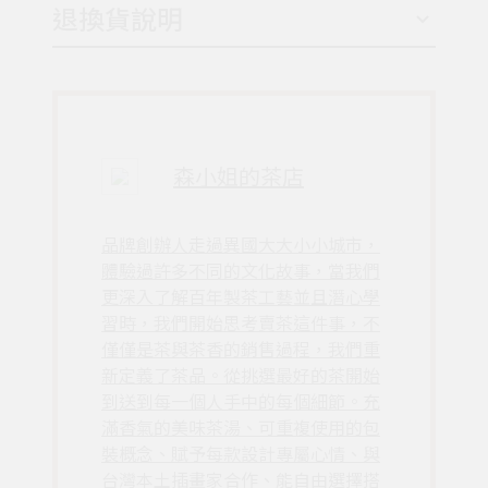
退換貨說明
森小姐的茶店
品牌創辦人走過異國大大小小城市，
體驗過許多不同的文化故事，當我們
更深入了解百年製茶工藝並且潛心學
習時，我們開始思考賣茶這件事，不
僅僅是茶與茶香的銷售過程，我們重
新定義了茶品。從挑選最好的茶開始
到送到每一個人手中的每個細節。充
滿香氣的美味茶湯、可重複使用的包
裝概念、賦予每款設計專屬心情、與
台灣本土插畫家合作、能自由選擇搭