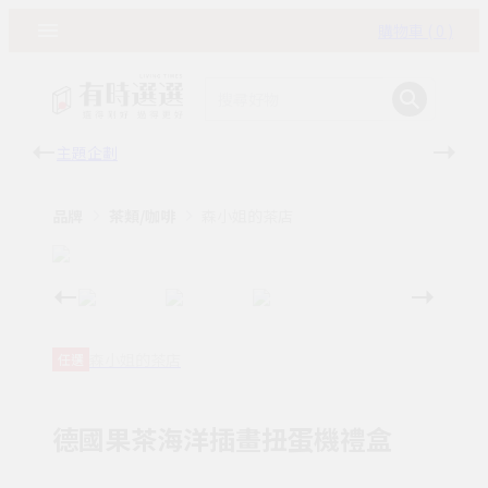
購物車 ( 0 )
主題企劃
有時
品牌
茶類/咖啡
森小姐的茶店
森小姐的茶店
任選
德國果茶海洋插畫扭蛋機禮盒