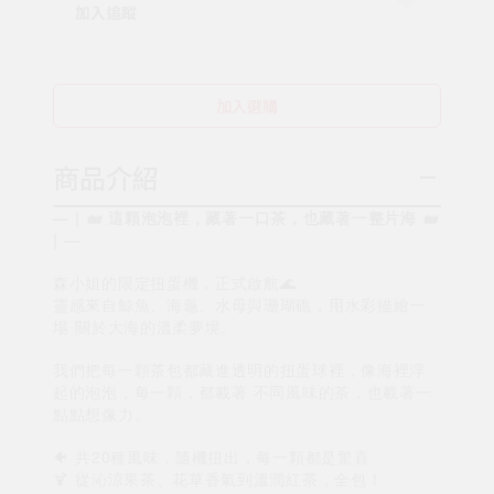
加入追蹤
加入選購
商品介紹
— | 🐋 這顆泡泡裡，藏著一口茶，也藏著一整片海 🐋
| —
森小姐的限定扭蛋機，正式啟航🌊
靈感來自鯨魚、海龜、水母與珊瑚礁，用水彩描繪一
場 關於大海的溫柔夢境。
我們把每一顆茶包都藏進透明的扭蛋球裡，像海裡浮
起的泡泡，每一顆，都載著 不同風味的茶，也載著一
點點想像力。
🐠 共20種風味，隨機扭出，每一顆都是驚喜
🍹 從沁涼果茶、花草香氣到溫潤紅茶，全包！