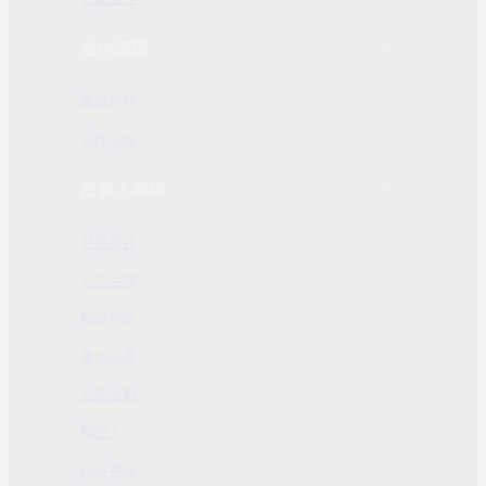
合作專區
團購業務
合作洽詢
投資人專區
財務資訊
公司治理
股東專區
重大訊息
近期活動
聯絡人
ESG 專區