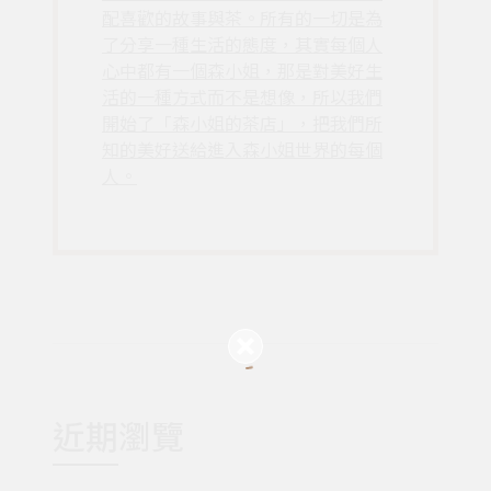
配喜歡的故事與茶。所有的一切是為
了分享一種生活的態度，其實每個人
心中都有一個森小姐，那是對美好生
活的一種方式而不是想像，所以我們
開始了「森小姐的茶店」，把我們所
知的美好送給進入森小姐世界的每個
人。
近期瀏覽