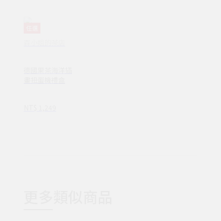
任選
森小姐的茶店
德國果茶海洋插
畫扭蛋機禮盒
NT$ 1,249
更多類似商品