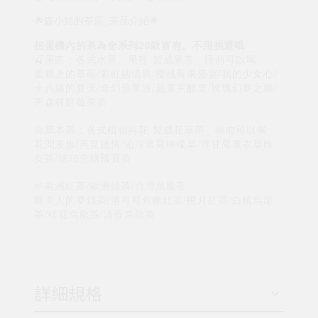
🌟森小姐的茶店_茶品介紹🌟
扭蛋機內的茶為全系列20款皆有。不用挑選哦
🍒果茶：各式水果、果乾 製成果茶_ 睡前可以喝
蛋糕上的草莓/彩虹熱情島/櫻桃莓果盛宴/我的少女心/
十八歲的夏天/奇幻蘋果派/蘋果黑醋栗/玫瑰幻夢之舞/
黑森林野莓果茶
🌼草本茶：各式植物與花 製成花草茶_ 睡前可以喝
花間漫步/再見鐘情/沁涼薄荷檸檬草/洋甘菊薰衣草晚
安茶/琥珀焦糖國寶茶
🌱歐洲紅茶/歐洲綠茶/台灣烏龍茶
睡美人的夢綠茶/洛可可焦糖紅茶/橙月紅茶/白桃烏龍
茶/桂花烏龍茶/清香烏龍茶
詳細規格