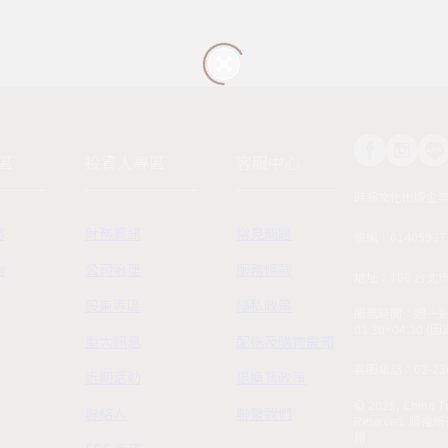
區
投資人專區
客服中心
時報文化出版企
務
財務資訊
常見問題
統編：01405937
詢
公司治理
服務條款
地址：108 台北
股東專區
隱私政策
服務時間：週一到週五
01:30~04:30 
重大訊息
配送及購物需知
客服電話：02-230
近期活動
退換貨政策
© 2025, China Ti
聯絡人
聯繫我們
Reserved.
用