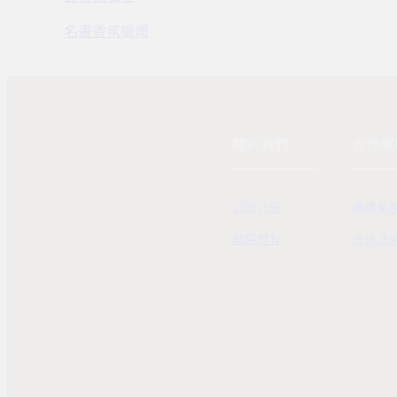
名畫香氛蠟燭
關於我們
合作專
公司介紹
團購業
發展歷程
合作洽