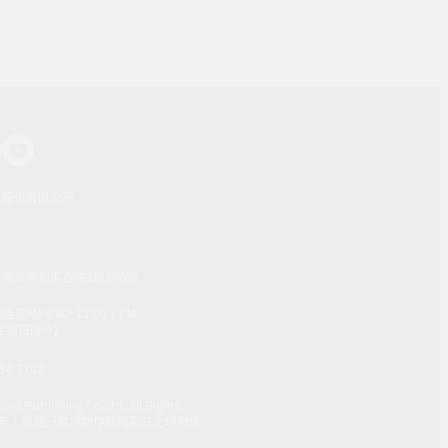
業股份有限公司
市萬華區和平西路3段240號
AM 8:00~12:00；PM
(國定假日除外)
4-7103
mes Publishing Co Ltd. All Rights
 版權所有，非經同意請勿作任何形式之轉載使