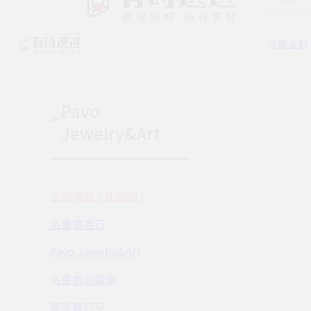
主題企劃
Pavo
Jewelry&Art
全部商品 ( 任選館 )
名畫擴香石
Pavo Jewelry&Art
名畫香氛蠟燭
藝術寶石皂