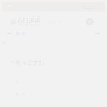
購物車 ( 0 )
主題企劃
有時
翡冷翠文創
49
新上架