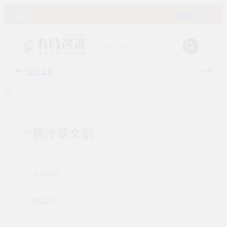
購物車 ( 0 )
主題企劃
有時
翡冷翠文創
全部商品
新上架