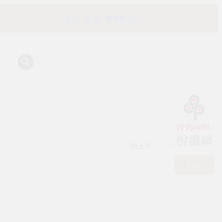
登入
註冊
購物車 ( 0 )
有時書房
新上架
TOP