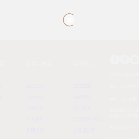
區
投資人專區
客服中心
時報文化出版企
務
財務資訊
常見問題
統編：01405937
詢
公司治理
服務條款
地址：108 台北
股東專區
隱私政策
服務時間：週一到週五
01:30~04:30 
重大訊息
配送及購物需知
客服電話：02-230
近期活動
退換貨政策
© 2025, China Ti