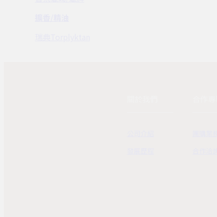
擴香/精油
瑞典Torplyktan
關於我們
合作專
公司介紹
團購業
發展歷程
合作洽