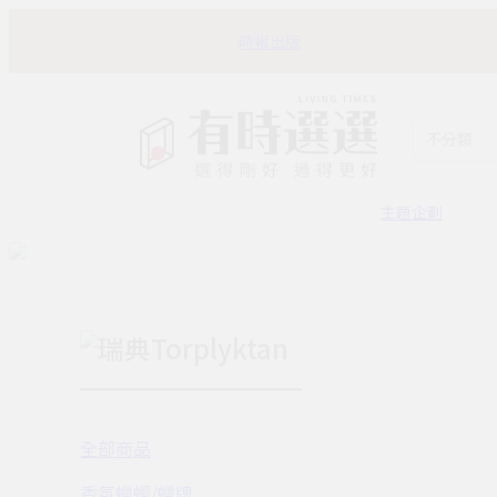
時報出版
不分類
主題企劃
瑞典Torplyktan
全部商品
香氛蠟蠋/蠟牌