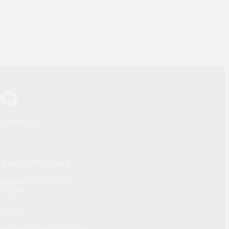
業股份有限公司
市萬華區和平西路3段240號
AM 8:00~12:00；PM
(國定假日除外)
4-7103
mes Publishing Co Ltd. All Rights