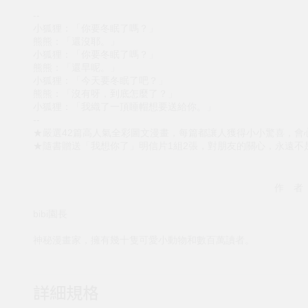
--
小狐狸：「你要冬眠了嗎？」
熊熊：「還沒耶。」
小狐狸：「你要冬眠了嗎？」
熊熊：「還早呢。」
小狐狸：「今天要冬眠了吧？」
熊熊：「沒有呀，到底怎麼了？」
小狐狸：「我織了一頂睡帽想要送給你。」
--
★嚴選42篇高人氣全彩圖文漫畫，每篇都讓人獲得小小驚喜，會
★隨書贈送「我想你了」明信片1組2張，對朋友的關心，永遠不
作 者
bibi園長
神秘漫畫家，擁有幾十隻可愛小動物和數百萬讀者。
詳細規格