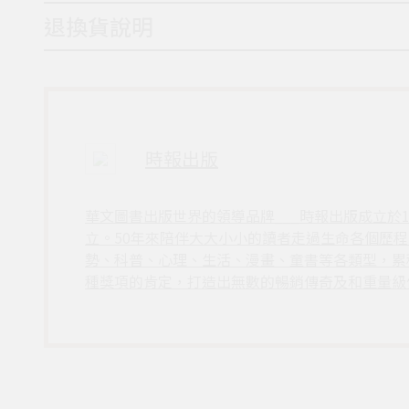
退換貨說明
時報出版
華文圖書出版世界的領導品牌___時報出版成立於
立。50年來陪伴大大小小的讀者走過生命各個歷
勢、科普、心理、生活、漫畫、童書等各類型，累
種獎項的肯定，打造出無數的暢銷傳奇及和重量級