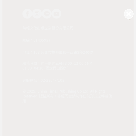
時報文化出版企業股份有限公司
統編：01405937
地址：108 台北市萬華區和平西路3段240號
服務時間：週一到週五AM 8:00~12:00；PM
01:30~04:30 (國定假日除外)
客服電話：02-2304-7103
© 2025, China Times Publishing Co Ltd. All Rights
Reserved. 版權所有，非經同意請勿作任何形式之轉載使
用