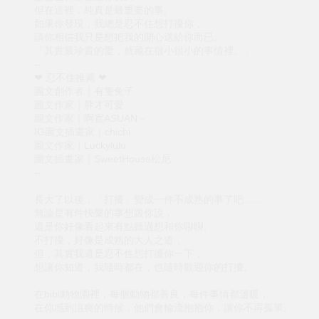
但在這裡，純真是最重要的事。
如果你發現，我總是忍不住想打擾你，
請你相信我只是想把我的開心送給你而已。
「其實最珍貴的愛，就藏在很小很小的事情裡。」
--
❤ 忍不住推薦 ❤
圖文創作者｜有隻兔子
圖文作家｜胖才可愛
圖文作家｜啊宣ASUAN－
IG圖文插畫家｜chichi
圖文作家｜Luckylulu
圖文插畫家｜SweetHouse松尼
--
長大了以後，「打擾」變成一件不成熟的事了吧……
無論是有件快樂的事想跟你說，
還是你好像看起來有點難過想和你聊聊。
不打擾，好像是成熟的大人之道，
但，其實我還是忍不住想打擾你一下，
想讓你知道，我隨時都在，也隨時歡迎你的打擾。
在bibi動物園裡，每個動物都善良，每件事情都溫暖，
在你感到沮喪的時候，他們會輪流抱抱你，讓你不再孤單。