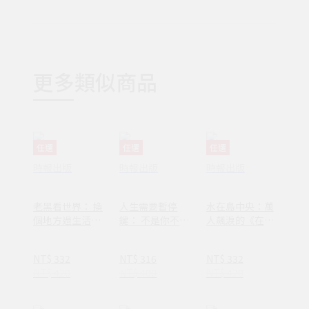
更多類似商品
任選
任選
任選
時報出版
時報出版
時報出版
老黑看世界： 換
人生需要暫停
水在島中央：萬
個地方過生活，
鍵： 不是你不夠
人飆淚的《在小
換個方式過人生
努力，只是需要
山和小山之間》
休息一下
作者李停全新感
NT$ 332
NT$ 316
NT$ 332
動力作
NT$ 420
NT$ 400
NT$ 420