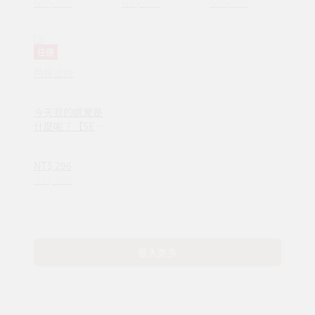
NT$ 480
NT$ 450
NT$ 480
任選
時報出版
今天我的感覺是
什麼呢？【SEL
情緒素養繪本】
—完整收錄日常
NT$ 296
16種情緒認知
NT$ 380
(ND00107)
載入更多