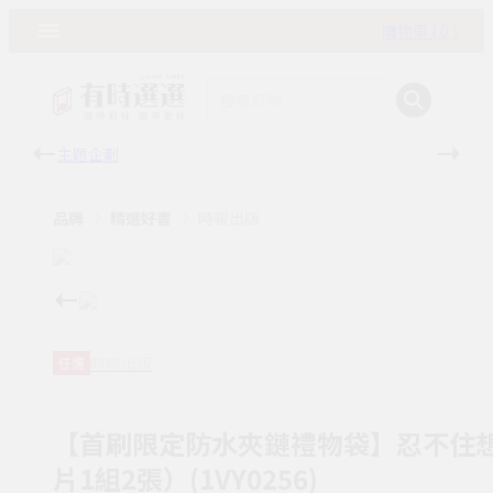
購物車 ( 0 )
主題企劃
有時
品牌
精選好書
時報出版
時報出版
任選
【首刷限定防水夾鏈禮物袋】忍不住
片1組2張）(1VY0256)