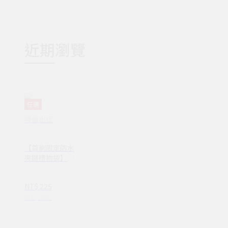
近期瀏覽
任選
時報出版
【首刷限定防水
夾鏈禮物袋】忍
不住想打擾你
（隨書贈送「我
NT$ 225
想你了」明信片
NT$ 300
1組2張）(1VY0
256)