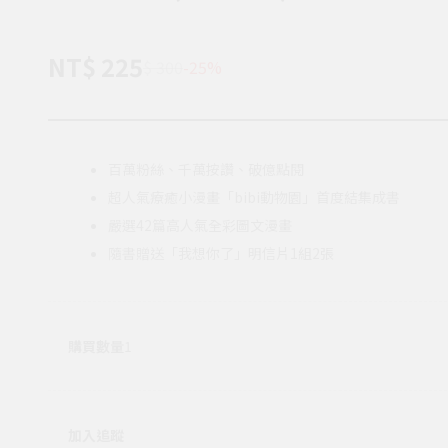
NT$ 225
$ 300
-25%
百萬粉絲、千萬按讚、破億點閱
超人氣療癒小漫畫「bibi動物園」首度結集成書
嚴選42篇高人氣全彩圖文漫畫
隨書贈送「我想你了」明信片1組2張
購買數量
1
加入追蹤