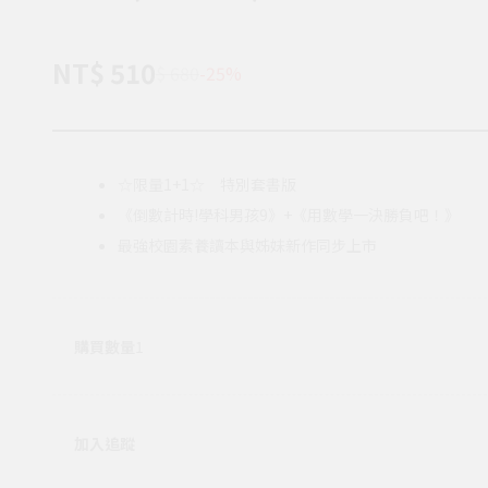
NT$ 510
$ 680
-25%
☆限量1+1☆ 特別套書版
《倒數計時!學科男孩9》+《用數學一決勝負吧！》
最強校園素養讀本與姊妹新作同步上市
購買數量
1
加入追蹤