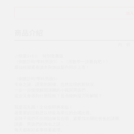
加入
商品介紹
內 容
☆限量1+1☆ 特別套書版
《倒數計時!學科男孩9》＋《用數學一決勝負吧！》
最強校園素養讀本與姊妹新作同步上市！
《倒數計時!學科男孩9》
生命之謎、課業的困擾、忽然出現的新狀況……
一步一步慢慢解開謎團的小圓與男孩們，
這次又會遇到什麼阻饒？是否能夠迎刃而解呢？
我是花丸圓！文化祭即將來臨！
最重要的活動是以班級為單位的合唱比賽。
這陣子我們不但開始練習合唱，還要找出關於爸爸的謎團、
讀書、男孩們的壽命之謎……
每天都有好多事情要處理。