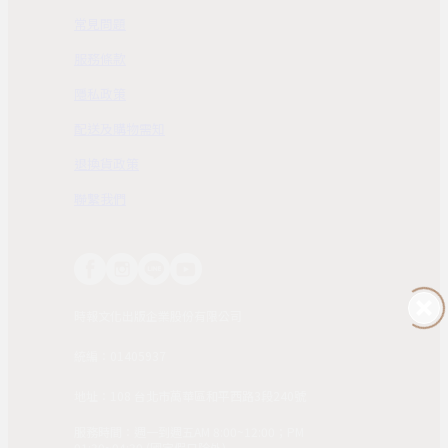
常見問題
服務條款
隱私政策
配送及購物需知
退換貨政策
聯繫我們
時報文化出版企業股份有限公司
統編：01405937
地址：108 台北市萬華區和平西路3段240號
服務時間：週一到週五AM 8:00~12:00；PM
01:30~04:30 (國定假日除外)