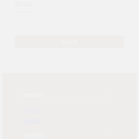
NT$ 296
16種情緒認知
NT$ 380
(ND00107)
載入更多
關於我們
公司介紹
發展歷程
合作專區