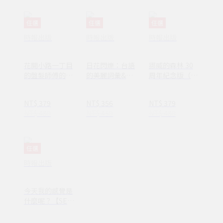
任選
任選
任選
時報出版
時報出版
時報出版
花開小路一丁目
日花閃爍：台語
挪威的森林 30
的盤髮師傅的丈
的美麗詞彙&一
周年紀念版（平
夫
百首詩
裝套書不分售）
(1AY1037)
NT$ 379
NT$ 356
NT$ 379
NT$ 480
NT$ 450
NT$ 480
任選
時報出版
今天我的感覺是
什麼呢？【SEL
情緒素養繪本】
—完整收錄日常