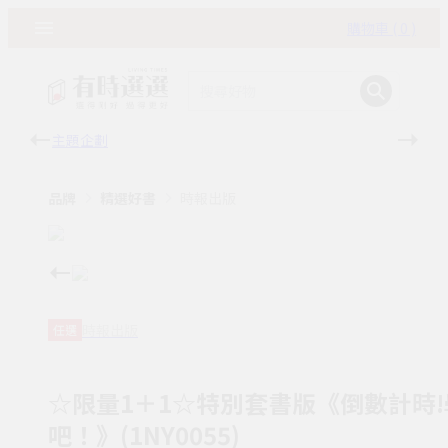
購物車 ( 0 )
主題企劃
有時
品牌
精選好書
時報出版
時報出版
任選
☆限量1＋1☆特別套書版《倒數計時
吧！》(1NY0055)