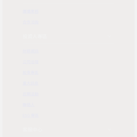
團購業務
合作洽詢
投資人專區
財務資訊
公司治理
股東專區
重大訊息
近期活動
聯絡人
ESG 專區
客服中心