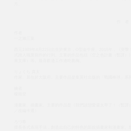
方。
作 者
作者
一之瀨三葉
西元1989年4月22日出生於東京，O型金牛座。2015年，《
式踏入職業寫作的行列。主要的作品包括《空之色計畫（暫譯）》
來文庫）等。最喜歡邊工作邊吃脆梅。
りょくち 真太
作家。居住於大阪府。主要作品是集英社出版的「戰國棒球」系
繪者
榎能登
漫畫家、插畫家。主要的作品是《我們談戀愛還太早了！（暫譯）》（
／改編卡通）
ろづ希
擅長各式表現手法，創造出自己的特色的新銳插畫家和漫畫家。