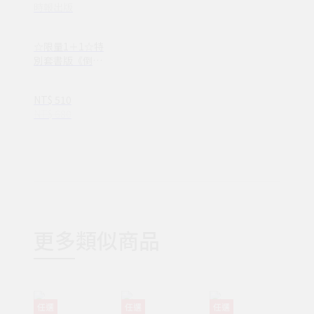
時報出版
☆限量1＋1☆特
別套書版《倒數
計時!學科男孩
9》＋《用數學
NT$ 510
一決勝負吧！》
NT$ 680
(1NY0055)
更多類似商品
任選
任選
任選