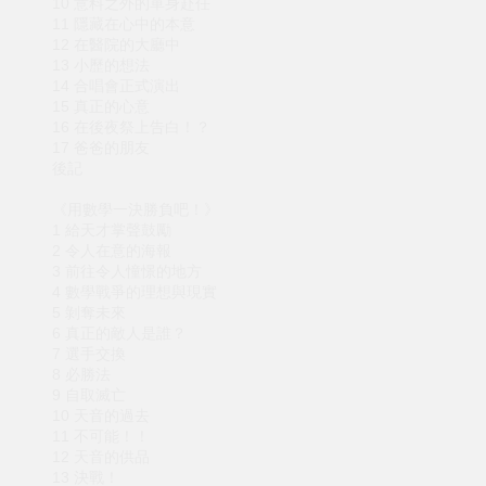
10 意料之外的單身赴任
11 隱藏在心中的本意
12 在醫院的大廳中
13 小歷的想法
14 合唱會正式演出
15 真正的心意
16 在後夜祭上告白！？
17 爸爸的朋友
後記
《用數學一決勝負吧！》
1 給天才掌聲鼓勵
2 令人在意的海報
3 前往令人憧憬的地方
4 數學戰爭的理想與現實
5 剝奪未來
6 真正的敵人是誰？
7 選手交換
8 必勝法
9 自取滅亡
10 天音的過去
11 不可能！！
12 天音的供品
13 決戰！