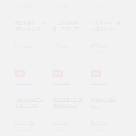
時報出版
時報出版
時報出版
老黑看世界： 換
人生需要暫停
水在島中央：萬
個地方過生活，
鍵： 不是你不夠
人飆淚的《在小
換個方式過人生
努力，只是需要
山和小山之間》
休息一下
作者李停全新感
NT$ 332
NT$ 316
NT$ 332
動力作
NT$ 420
NT$ 400
NT$ 420
任選
任選
任選
時報出版
時報出版
時報出版
《命運藏畫中》
點亮思維：以清
好妻子（精裝
系列：1-3集套
晰邏輯破除決策
版）
書組 【隨書附
焦慮減少絕大多
贈：木質磁吸式
數無效努力
NT$ 1,035
NT$ 300
NT$ 379
掛軸＋布朗〈告
NT$ 1,380
NT$ 380
NT$ 480
別英國〉名畫海
報】