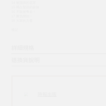
14 被踐踏的花芽
15 獨占鰲頭的妹妹
16 不能被奪走！
17 勝負開始！
18 大家的力量
後記
詳細規格
退換貨說明
時報出版