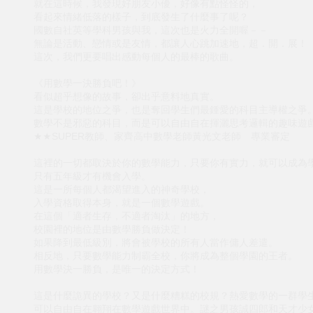
就在這時候，我發現好朋友小優，好像有點怪怪的，
看起來情緒低落的樣子，到底發生了什麼事了呢？
國數自社英等學科男孩與我，這次也是火力全開喔－－
無論是活動、戀情或是友情，都讓人心跳加速地，超．開．展！
這次，我們更要唱出感動每個人的最棒的歌曲。
《用數學一決勝負吧！》
看似超乎想像的故事，卻出乎意料地真實。
這是學校的地位之爭，也是奪回學生們最鍾愛的科目主導權之爭
數學不是邪惡的科目，而是可以自由自在揮灑思考邏輯的趣味遊
★★SUPER教師、家齊高中數學老師黃光文老師 專業審定
這裡的一切都取決於你的數學能力，只要你有實力，就可以成為
只有五年級才有機會入學。
這是一所每個人都渴望進入的神奇學校，
入學資格取得本身，就是一個數學遊戲。
在這個「適者生存，不適者淘汰」的地方，
校園裡的地位是由數學勝負做決定！
如果降到最低級別，將會被學校的所有人當作傭人差遣。
相反地，只要數學能力制霸全校，你將成為整個學園的王者。
用數學決一勝負，是唯一的決定方式！
這是什麼詭異的學校？又是什麼糟糕的校規？熱愛數學的一群學
可以自由自在翱翔在數學遊戲世界中。謎之男孩誠四郎和天才少