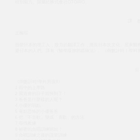
特別魅力。隸屬於株式會社OTOIRO。
譯 者
王榆琮
熱愛日本的理工人，致力於翻譯工作，擅長日本次文化、居家醫
愛日本的人們。譯有《醫學級肺部鍛鍊法》、《倒數計時！學科
目
《倒數計時!學科男孩9》
1 雨中的上學路
2 園遊會的日子就快到了！
3 爸爸是什麼樣的人呢？
4 小優的弱點
5 有點恐怖的小優爸爸
6 把「不喜歡」變成「喜歡」的方法
7 尋找教練
8 祕密的合唱訓練開始！
9 合唱訓練之後的課業訓練