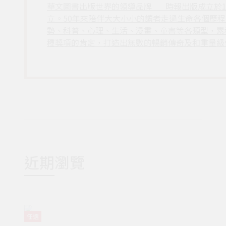
華文圖書出版世界的領導品牌___時報出版成立於
立。50年來陪伴大大小小的讀者走過生命各個歷
勢、科普、心理、生活、漫畫、童書等各類型，累
種獎項的肯定，打造出無數的暢銷傳奇及和重量級
近期瀏覽
任選