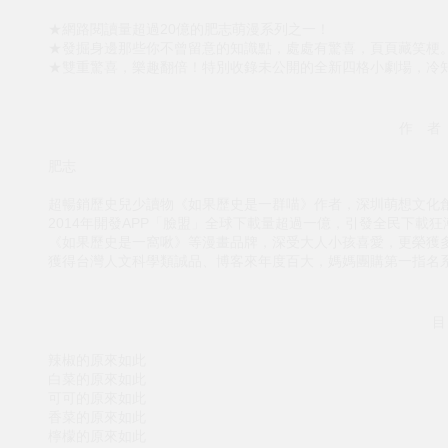
★網路閱讀量超過20億的肥志萌漫系列之一！
★發掘身邊那些你不曾留意的知識點，處處有驚喜，頁頁藏笑梗
★雙重驚喜，樂趣翻倍！特別收錄未公開的全新四格小劇場，冷
作 者
肥志
超暢銷歷史兒少讀物《如果歷史是一群喵》作者，深圳萌想文化
2014年開發APP「臉盟」全球下載量超過一億，引發全民下載
《如果歷史是一窩啾》等漫畫品牌，深受大人小孩喜愛，更榮獲多
獲得台灣人文科學類誠品、博客來年度百大，媽媽團購第一指名
目
辣椒的原來如此
白菜的原來如此
可可的原來如此
香菜的原來如此
檸檬的原來如此