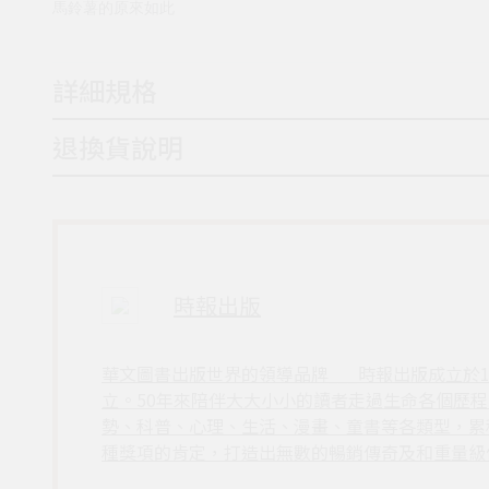
馬鈴薯的原來如此
詳細規格
退換貨說明
時報出版
華文圖書出版世界的領導品牌___時報出版成立於
立。50年來陪伴大大小小的讀者走過生命各個歷
勢、科普、心理、生活、漫畫、童書等各類型，累
種獎項的肯定，打造出無數的暢銷傳奇及和重量級