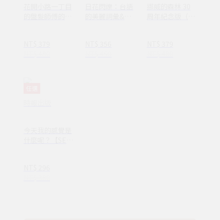
花開小路一丁目
日花閃爍：台語
挪威的森林 30
的盤髮師傅的丈
的美麗詞彙&一
周年紀念版（平
夫
百首詩
裝套書不分售）
(1AY1037)
NT$ 379
NT$ 356
NT$ 379
NT$ 480
NT$ 450
NT$ 480
任選
時報出版
今天我的感覺是
什麼呢？【SEL
情緒素養繪本】
—完整收錄日常
NT$ 296
16種情緒認知
NT$ 380
(ND00107)