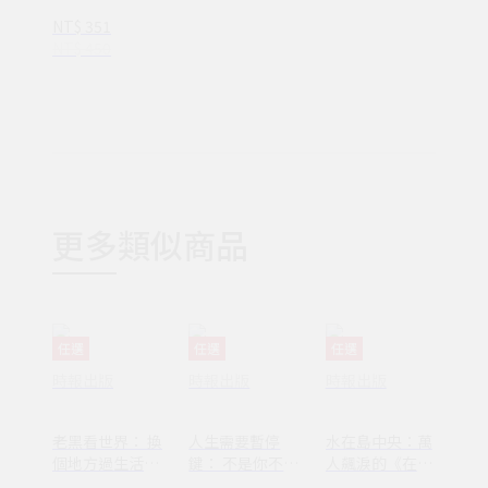
2)
NT$ 351
NT$ 450
更多類似商品
任選
任選
任選
時報出版
時報出版
時報出版
老黑看世界： 換
人生需要暫停
水在島中央：萬
個地方過生活，
鍵： 不是你不夠
人飆淚的《在小
換個方式過人生
努力，只是需要
山和小山之間》