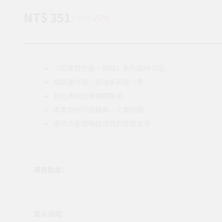
NT$ 351
$ 450
-22%
《如果歷史是一群喵》系列姐妹作品
知識量炸裂，超強系列第一集
有些真相比傳聞還獵奇
本書為你引經據典，化繁為簡
帶領大家領略植物界的酸甜苦辣
購買數量
1
加入追蹤