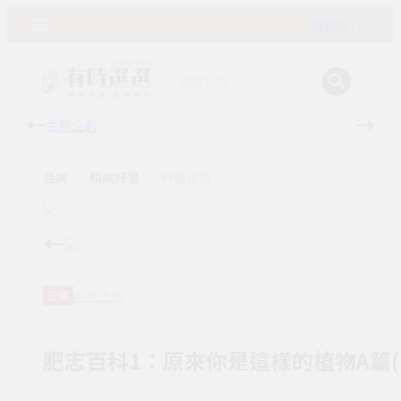
購物車 ( 0 )
主題企劃
有時
品牌
精選好書
時報出版
時報出版
任選
肥志百科1：原來你是這樣的植物A篇(NB