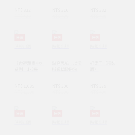
休息一下
作者李停全新感
NT$ 332
NT$ 316
NT$ 332
動力作
NT$ 420
NT$ 400
NT$ 420
任選
任選
任選
時報出版
時報出版
時報出版
《命運藏畫中》
點亮思維：以清
好妻子（精裝
系列：1-3集套
晰邏輯破除決策
版）
書組 【隨書附
焦慮減少絕大多
贈：木質磁吸式
數無效努力
NT$ 1,035
NT$ 300
NT$ 379
掛軸＋布朗〈告
NT$ 1,380
NT$ 380
NT$ 480
別英國〉名畫海
報】
任選
任選
任選
時報出版
時報出版
時報出版