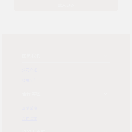
載入更多
關於我們
公司介紹
發展歷程
合作專區
團購業務
合作洽詢