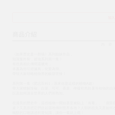
加入
商品介紹
內 容
《如果歷史是一群喵》系列姐妹作品，
知識量炸裂，超強系列第一集！
有些真相比傳聞還獵奇，
本書為你引經據典，化繁為簡。
帶領大家領略植物界的酸甜苦辣！
系列第一集《肥志百科1：原來你是這樣的植物A篇》
帶大家瞭解辣椒、白菜、可可、香菜、檸檬和馬鈴薯等植物的由
以及如何讓全世界的人們所熟知。
在漫長的歷史中，這些植物一開始甚至被貼上「有毒」、「僅限
桌？又是誰把它們從起源地傳到世界各地？人類的祖先又是如何
幽默的口吻講述科普知識，讓你一看就上癮！