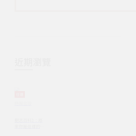
近期瀏覽
任選
時報出版
肥志百科1：原
來你是這樣的植
物A篇(NB0001