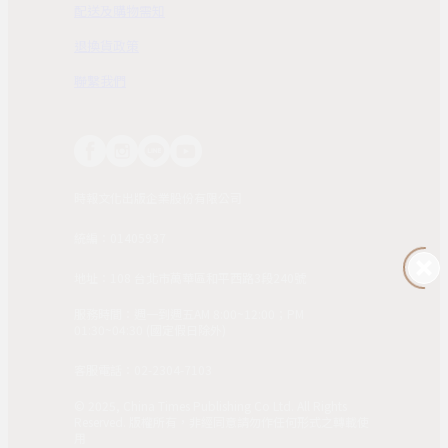
配送及購物需知
退換貨政策
聯繫我們
時報文化出版企業股份有限公司
統編：01405937
地址：108 台北市萬華區和平西路3段240號
服務時間：週一到週五AM 8:00~12:00；PM
01:30~04:30 (國定假日除外)
客服電話：02-2304-7103
© 2025, China Times Publishing Co Ltd. All Rights
Reserved. 版權所有，非經同意請勿作任何形式之轉載使
用