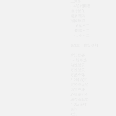
三葉脈
3-4通補開潛
通行補住
開展潛陽
廻圈無窮
‧通補不二
‧開潛不二
‧大小不二
第3章 體質簡判
辨證提要
3-1辨寒熱
熱性體質
寒性體質
寒熱夾雜
3-2辨虛實
實證與虛證
虛實夾雜
心律總司令
總按辨脈勢
4-3辨表裡
表證
裡證