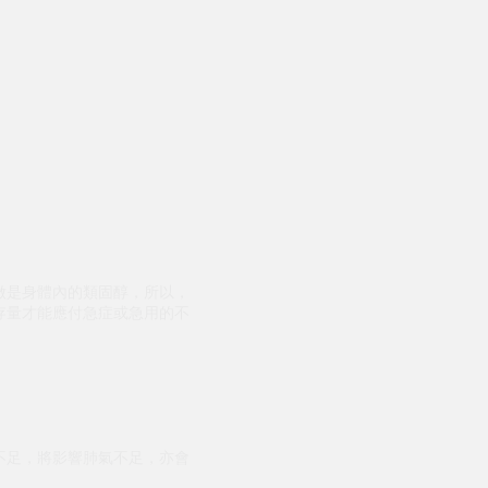
做是身體內的類固醇，所以，
存量才能應付急症或急用的不
不足，將影響肺氣不足，亦會