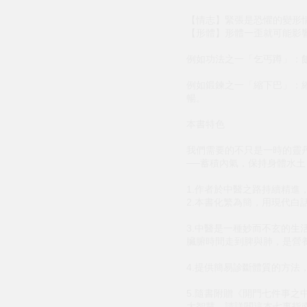
【情志】緊張是恐懼的變形
【形體】形體一歪就可能影
例如功法之一「乞丐蹲」：
例如鍛鍊之一「縮下巴」：
暢。
本書特色
我們需要的不只是一時的靈
──蓄積內氣，保持身體水
1.作者於中醫之路持續精
2.本書化繁為簡，用現代白
3.中醫是一種妙而不玄的生
臟腑時間走到脾與肺，是營
4.提供簡易診斷體質的方
5.隨書附贈《開門七件事
大智慧，請詳閱這本七事指