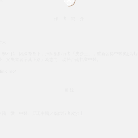
作 者 簡 介
祈未
所學不精，因緣際會下，拜師藥師行者「皮沙士」，重新習得中醫奧妙以
醫，於失道者示其正路」為志向，現於台南執業中醫。
inic.mo/
目 錄
中醫、愛上中醫、展現中醫／藥師行者皮沙士