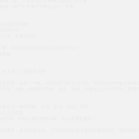
我健康力量，一本為人們帶來無限期待的養生書
書附贈《開門七件事之中醫生活化》手冊
行分泌的類固醇！
暢的病所致，
病可去，未來病可防！
影響，提供讓內氣茁壯的生活建議與方法！
種鍛鍊
「令人安心」的健康狀態
健康與否，端看「內氣」的積累和消耗是否平衡。我們可以將內氣之根看
法平衡「內氣」的蓄積與釋放，甚至「內氣」的蓄積必須大於釋放，齊備
落實方法：體質判斷、作息、飲食、情志、形體
別自己的體質
點未熟睡，就難以補充新的內氣，所以應避免熬夜！
肪超重要，應有恰當比例。尤其身體的能量多數須由醣類供給，醣類攝取