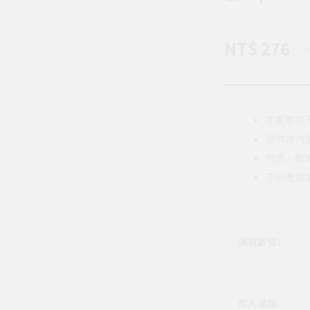
NT$ 276
$ 3
本書帶您
提供讓內
作息、飲
不分體質
購買數量
1
加入追蹤