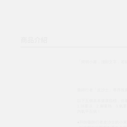
商品介紹
「簡明小書，淺顯文字，若
藥師行者「皮沙士」專序推
以下五個基本健康指標，你
1.頭要涼 2.腳要熱 3.氣
內氣平百病！
●拜師藥師行者皮沙士的小末