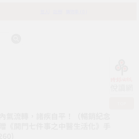
登入
註冊
購物車 ( 0 )
有時書房
TOP
內氣流轉，諸疾自平！（暢銷紀念
贈《開門七件事之中醫生活化》手
60)