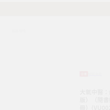
時報出版
任選
大氣中醫：
版）（隨書
冊）(VU002