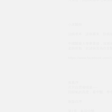
小末醫師
治病求本 診病審末 防病
中國醫藥大學畢業後，深感
老師所勉「於諸病苦為作良
https://www.facebook.com/cl
推薦序
片片白雲催犢還──
回歸氣的高度，看中醫、學
新版自序
第1章 氣與中醫