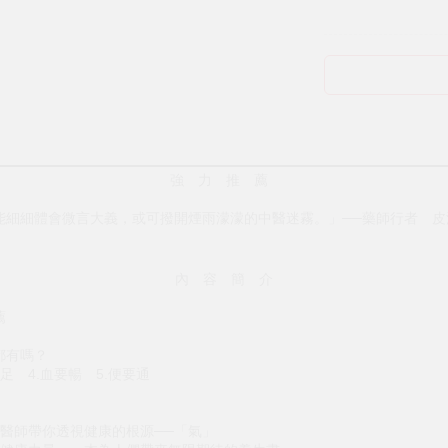
強 力 推 薦
能細細體會微言大義，或可撥開煙雨濛濛的中醫迷霧。」──藥師行者 皮
內 容 簡 介
薦
都有嗎？
要足 4.血要暢 5.便要通
醫師帶你透視健康的根源──「氣」