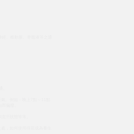
。
神經、椎動脈、脊髓液等之通
通。
氣。例如：晚上7點～11點
由而偏廢。
和流汗狀態等等。
之處，如何使用得當成為養生