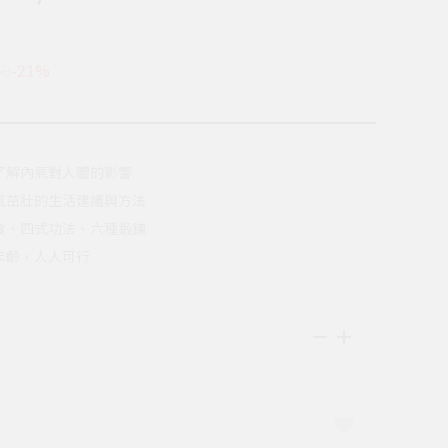
50
-21%
了解內氣對人體的影響
氣茁壯的生活建議與方法
食、四式功法、六種鍛鍊
年齡，人人可行