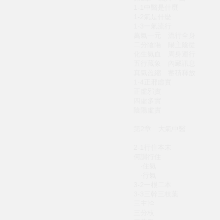
1-1中醫是什麼
1-2氣是什麼
1-3一氣流行
萬氣一元 流行全身
二分陰陽 陽主陰從
化生氣血 周身運行
五行藏象 內藏訊息
真氣盈縮 蓄積釋放
1-4正邪虛實
正虛邪實
四虛多實
陰陽虛實
第2章 大氣中醫
2-1行住本末
何謂行住
‧住氣
‧行氣
3-2一根二本
3-3三幹三枝葉
三主幹
三分枝