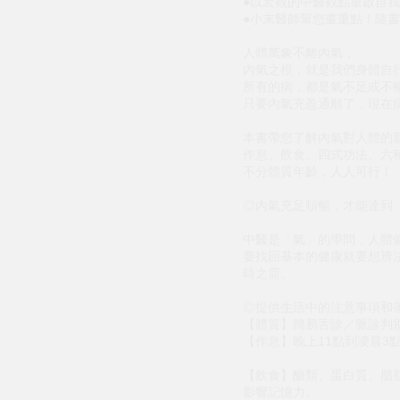
●以宏觀的中醫觀點重啟自
●小末醫師幫您畫重點！隨
人體萬象不離內氣，
內氣之根，就是我們身體自
所有的病，都是氣不足或不
只要內氣充盈通順了，現在
本書帶您了解內氣對人體的
作息、飲食、四式功法、六
不分體質年齡，人人可行！
◎內氣充足順暢，才能達到
中醫是「氣」的學問，人體
要找回基本的健康就要想辨
時之需。
◎提供生活中的注意事項和
【體質】簡易舌診／脈診判
【作息】晚上11點到凌晨3
【飲食】醣類、蛋白質、脂
影響記憶力。