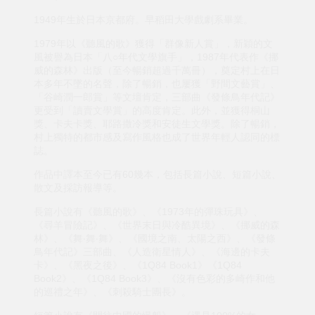
1949年生於日本京都府。早稻田大學戲劇系畢業。
1979年以《聽風的歌》獲得「群像新人賞」，新穎的文
風被譽為日本「八○年代文學旗手」，1987年代表作《挪
威的森林》出版（至今暢銷超過千萬冊），奠定村上在日
本多年不墜的名聲，除了暢銷，也屢獲「野間文藝賞」、
「谷崎潤一郎賞」等文壇肯定，三部曲《發條鳥年代記》
更受到「讀賣文學賞」的高度肯定。此外，並獲得桐山
獎、卡夫卡獎、耶路撒冷獎和安徒生文學獎。除了暢銷，
村上獨特的都市感及寫作風格也成了世界年輕人認同的標
誌。
作品中譯本至今已有60幾本，包括長篇小說、短篇小說、
散文及採訪報導等。
長篇小說有《聽風的歌》、《1973年的彈珠玩具》、
《尋羊冒險記》、《世界末日與冷酷異境》、《挪威的森
林》、《舞‧舞‧舞》、《國境之南、太陽之西》、《發條
鳥年代記》三部曲、《人造衛星情人》、《海邊的卡夫
卡》、《黑夜之後》、《1Q84 Book1》《1Q84
Book2》、《1Q84 Book3》、《沒有色彩的多崎作和他
的巡禮之年》、《刺殺騎士團長》。