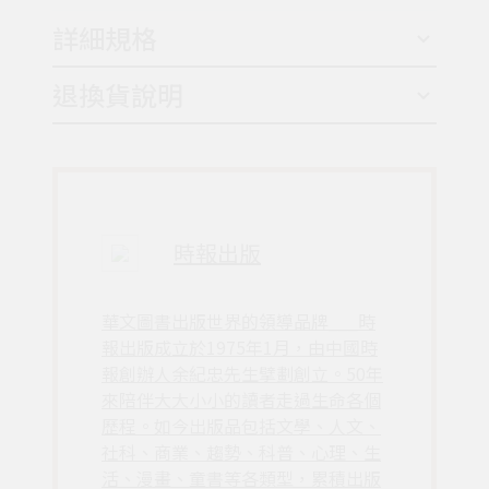
詳細規格
退換貨說明
時報出版
華文圖書出版世界的領導品牌___時
報出版成立於1975年1月，由中國時
報創辦人余紀忠先生擘劃創立。50年
來陪伴大大小小的讀者走過生命各個
歷程。如今出版品包括文學、人文、
社科、商業、趨勢、科普、心理、生
活、漫畫、童書等各類型，累積出版