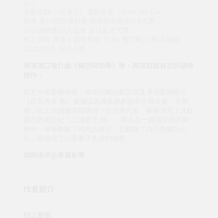
心！
本書收錄 《在車上》電影原著〈Drive My Car〉
榮獲 第74屆坎城影展 最佳劇本獎等4項大獎
2021紐約影評人協會 最佳影片大獎
村上春樹 原著 x 西島秀俊 主演x 濱口竜介 導演‧編劇
2022年2月 好評上映
導演濱口竜介繼《偶然與想像》後，再度超越自己的巔峰
傑作。
在意外喪妻兩年後，知名的舞台劇演員及導演家福裕介
（西島秀俊 飾）被邀請為廣島戲劇節製作舞台劇。在那
裡，因工作關係需要聘請一位汽車代駕，家福遇見了沈默
寡言的美沙紀（三浦透子 飾），兩人在一趟趟安靜的車
程中，漸漸瞭解了彼此的過往，也解開了自己難解的心
結，更發現了心愛妻子生前的秘密......
劇照提供@東昊影業
作者簡介
村上春樹