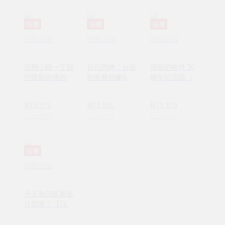
報】
任選
任選
任選
時報出版
時報出版
時報出版
花開小路一丁目
日花閃爍：台語
挪威的森林 30
的盤髮師傅的丈
的美麗詞彙&一
周年紀念版（平
夫
百首詩
裝套書不分售）
(1AY1037)
NT$ 379
NT$ 356
NT$ 379
NT$ 480
NT$ 450
NT$ 480
任選
時報出版
今天我的感覺是
什麼呢？【SEL
情緒素養繪本】
—完整收錄日常