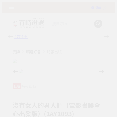
購物車 ( 0 )
主題企劃
有時
品牌
精選好書
時報出版
時報出版
任選
沒有女人的男人們（電影書腰全
心出發版）(1AY1093)