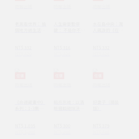
時報出版
時報出版
時報出版
老黑看世界： 換
人生需要暫停
水在島中央：萬
個地方過生活，
鍵： 不是你不夠
人飆淚的《在小
換個方式過人生
努力，只是需要
山和小山之間》
休息一下
作者李停全新感
NT$ 332
NT$ 316
NT$ 332
動力作
NT$ 420
NT$ 400
NT$ 420
任選
任選
任選
時報出版
時報出版
時報出版
《命運藏畫中》
點亮思維：以清
好妻子（精裝
系列：1-3集套
晰邏輯破除決策
版）
書組 【隨書附
焦慮減少絕大多
贈：木質磁吸式
數無效努力
NT$ 1,035
NT$ 300
NT$ 379
掛軸＋布朗〈告
NT$ 1,380
NT$ 380
NT$ 480
別英國〉名畫海