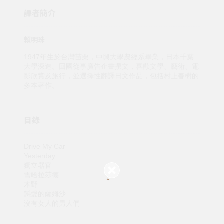
譯者簡介
賴明珠
1947年生於台灣苗栗，中興大學農經系畢業，日本千葉
大學深造。回國從事廣告企畫撰文，喜歡文學、藝術、電
影欣賞及旅行，並選擇性翻譯日文作品，包括村上春樹的
多本著作。
目錄
Drive My Car
Yesterday
獨立器官
雪哈拉莎德
木野
戀愛的薩姆沙
沒有女人的男人們