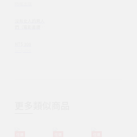
時報出版
沒有女人的男人
們（電影書腰全
心出發版）(1AY
1093)
NT$ 308
NT$ 390
更多類似商品
任選
任選
任選