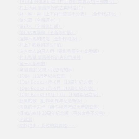
1973年的彈珠玩具（村上春樹 青春哀愁三部曲-2）
《
》
村上私藏 懷舊美好的古典樂唱片2
《
》
舞．舞．舞（上下兩冊套書不分售）（全新修訂版）
《
》
螢火蟲（全新譯本）
《
》
電視人（全新修訂版）
《
》
麵包店再襲擊（全新修訂版）
《
》
迴轉木馬的終端（全新修訂版）
《
》
村上T 我愛的那些T恤
《
》
沒有女人的男人們（電影書腰全心出發版）
《
》
村上私藏 懷舊美好的古典樂唱片
《
》
第一人稱單數
《
》
棄貓 關於父親，我想說的事
《
》
1Q84（10周年紀念套書）
《
》
1Q84 Book1 4月-6月（10周年紀念版）
《
》
1Q84 Book2 7月-9月（10周年紀念版）
《
》
1Q84 Book3 10月-12月（10周年紀念版）
《
》
聽風的歌（創作40周年紀念新版）
《
》
海邊的卡夫卡（創作40周年紀念新版套書）
《
》
挪威的森林 30周年紀念版（平裝套書不分售）
《
》
毛茸茸
《
》
關於跑步，我說的其實是……
《
》