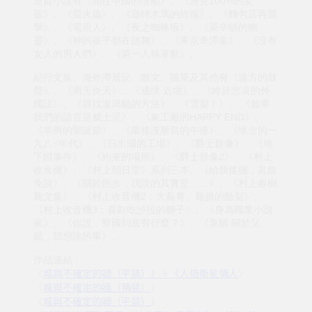
短篇小說有《開往中國的慢船》、《遇見100%的女
孩》、《螢火蟲》、《迴轉木馬的終端》、《麵包店再襲
擊》、《電視人》、《夜之蜘蛛猴》、《萊辛頓的幽
靈》、《神的孩子都在跳舞》、《東京奇譚集》、《沒有
女人的男人們》、《第一人稱單數》。
紀行文集、海外滯居記、散文、隨筆及其他有《遠方的鼓
聲》、《雨天炎天》、《邊境‧近境》、《終於悲哀的外
國語》、《尋找漩渦貓的方法》、《雪梨！》、 《如果
我們的語言是威士忌》、《象工廠的HAPPY END》、
《羊男的聖誕節》、《蘭格漢斯島的午後》、《懷念的一
九八○年代》、《日出國的工場》、《爵士群像》、《地
下鐵事件》、《約束的場所》、《爵士群像2》、《村上
收音機》、《村上朝日堂》系列三本、《給我搖擺，其餘
免談》、《關於跑步，我說的其實是……》、《村上春樹
雜文集》、《村上收音機2：大蕪菁、難挑的酪梨》、
《村上收音機3：喜歡吃沙拉的獅子》、《身為職業小說
家》、《你說，寮國到底有什麼？》、《棄貓 關於父
親，我想說的事》。
作品連結：
城與不確定的牆（平裝）》＋《人造衛星情人
《
》
城與不確定的牆（精裝）
《
》
城與不確定的牆（平裝）
《
》