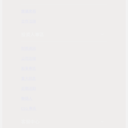
團購業務
合作洽詢
投資人專區
財務資訊
公司治理
股東專區
重大訊息
近期活動
聯絡人
ESG 專區
客服中心