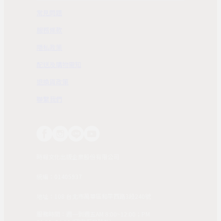
常見問題
服務條款
隱私政策
配送及購物需知
退換貨政策
聯繫我們
時報文化出版企業股份有限公司
統編：01405937
地址：108 台北市萬華區和平西路3段240號
服務時間：週一到週五AM 8:00~12:00；PM