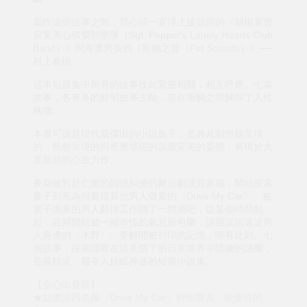
寫作這些故事之間，我心頭一直浮上披頭四的《胡椒軍曹
寂寞芳心俱樂部樂隊（Sgt. Pepper's Lonely Hearts Club
Band）》與海灘男孩的《寵物之聲（Pet Sounds）》──
村上春樹
這本短篇集中所有的故事彼此緊密相關，相互呼應。七篇
故事，各有各的鮮明故事主軸，並在筆觸之間觸探了人性
幽微。
本書可說是現代最傑出的小說旗手，是將此刻所能呈現
的、所想呈現的與所應呈現的以最完美的姿態，展現於大
眾面前的心血力作。
長期被對於亡妻的回憶糾擾的舞台劇演員家福，開始探索
妻子到底為何要跟其他男人做愛的〈Drive My Car〉。被
妻子拋棄的男人辭掉工作開了一間酒吧，從某個時間點
起，店裡開始被一種奇怪的氣息所包圍，謎團沉沉逼近男
人身邊的〈木野〉。要解開被封印的記憶，唯有此刻。七
個故事，探索隱匿在這見慣了的日常世界中隱幽的謎團，
是最精采、最令人目眩神迷的短篇小說集。
【全心出發版】
★如披頭四名曲〈Drive My Car〉輕快復古，駛進你的