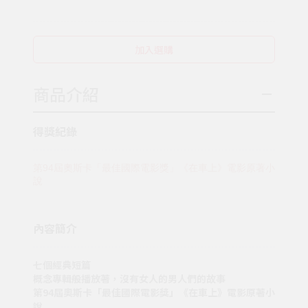
加入選購
商品介紹
得獎紀錄
第94屆奧斯卡「最佳國際電影獎」《在車上》電影原著小
說
內容簡介
七個經典短篇
概念專輯般播放著，沒有女人的男人們的故事
第94屆奧斯卡「最佳國際電影獎」《在車上》電影原著小
說