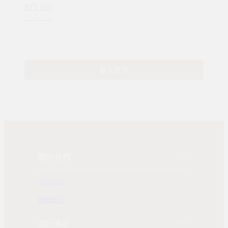
NT$ 296
16種情緒認知
NT$ 380
(ND00107)
載入更多
關於我們
公司介紹
發展歷程
合作專區