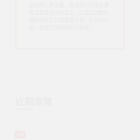
品超過一萬多種，獲得國內外專家讀
者及各種獎項的肯定，打造出無數的
暢銷傳奇及和重量級作者，在台灣引
爆一波波的閱讀議題及風潮。
近期瀏覽
任選