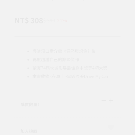
NT$ 308
$ 390
-21%
導演濱口竜介繼《偶然與想像》後
再度超越自己的巔峰傑作
榮獲74屆坎城影展最佳劇本獎等4項大獎
本書收錄<在車上>電影原著Drive My Car
購買數量
1
加入追蹤