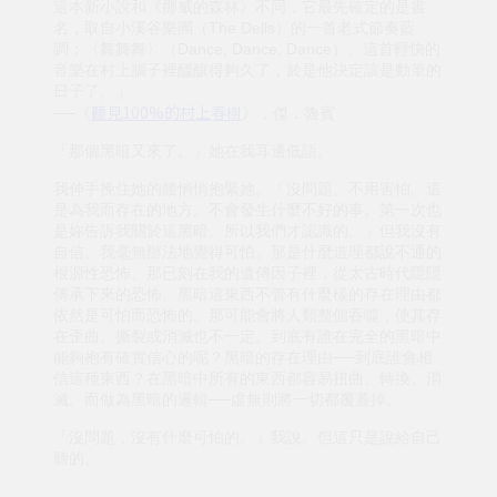
這本新小說和《挪威的森林》不同，它最先確定的是書
名，取自小溪谷樂團（The Dells）的一首老式節奏藍
調：〈舞舞舞〉（Dance, Dance, Dance）。這首輕快的
音樂在村上腦子裡醞釀得夠久了，於是他決定該是動筆的
日子了。」
聽見100%的村上春樹
──《
》，傑．魯賓
「那個黑暗又來了。」她在我耳邊低語。
我伸手挽住她的腰悄悄抱緊她。「沒問題。不用害怕。這
是為我而存在的地方。不會發生什麼不好的事。第一次也
是妳告訴我關於這黑暗。所以我們才認識的。」但我沒有
自信。我毫無辦法地覺得可怕。那是什麼道理都說不通的
根源性恐怖。那已刻在我的遺傳因子裡，從太古時代隱隱
傳承下來的恐怖。黑暗這東西不管有什麼樣的存在理由都
依然是可怕而恐怖的。那可能會將人類整個吞噬，使其存
在歪曲、撕裂或消滅也不一定。到底有誰在完全的黑暗中
能夠抱有確實信心的呢？黑暗的存在理由──到底誰會相
信這種東西？在黑暗中所有的東西都容易扭曲、轉換、消
滅。而做為黑暗的邏輯──虛無則將一切都覆蓋掉。
「沒問題，沒有什麼可怕的。」我說。但這只是說給自己
聽的。