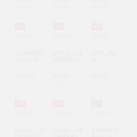
NT$ 420
NT$ 400
NT$ 420
任選
任選
任選
時報出版
時報出版
時報出版
《命運藏畫中》
點亮思維：以清
好妻子（精裝
系列：1-3集套
晰邏輯破除決策
版）
書組 【隨書附
焦慮減少絕大多
贈：木質磁吸式
數無效努力
NT$ 1,035
NT$ 300
NT$ 379
掛軸＋布朗〈告
NT$ 1,380
NT$ 380
NT$ 480
別英國〉名畫海
報】
任選
任選
任選
時報出版
時報出版
時報出版
花開小路一丁目
日花閃爍：台語
挪威的森林 30
的盤髮師傅的丈
的美麗詞彙&一
周年紀念版（平