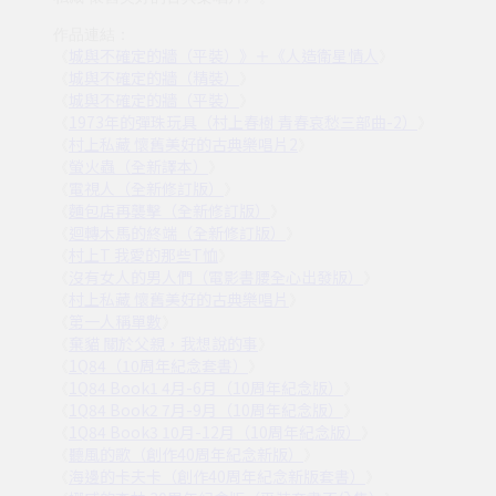
作品連結：
城與不確定的牆（平裝）》＋《人造衛星情人
《
》
城與不確定的牆（精裝）
《
》
城與不確定的牆（平裝）
《
》
1973年的彈珠玩具（村上春樹 青春哀愁三部曲-2）
《
》
村上私藏 懷舊美好的古典樂唱片2
《
》
螢火蟲（全新譯本）
《
》
電視人（全新修訂版）
《
》
麵包店再襲擊（全新修訂版）
《
》
迴轉木馬的終端（全新修訂版）
《
》
村上T 我愛的那些T恤
《
》
沒有女人的男人們（電影書腰全心出發版）
《
》
村上私藏 懷舊美好的古典樂唱片
《
》
第一人稱單數
《
》
棄貓 關於父親，我想說的事
《
》
1Q84（10周年紀念套書）
《
》
1Q84 Book1 4月-6月（10周年紀念版）
《
》
1Q84 Book2 7月-9月（10周年紀念版）
《
》
1Q84 Book3 10月-12月（10周年紀念版）
《
》
聽風的歌（創作40周年紀念新版）
《
》
海邊的卡夫卡（創作40周年紀念新版套書）
《
》