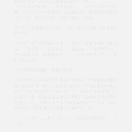
我抬起眼睛，又再注視著牆上的影子一會兒。
「不過只能夠跳舞。」羊男繼續說。「而且要跳得格外高
明。高明得讓大家都佩服。這樣的話或許我就可以幫助你
也不一定。所以跳舞吧。只要音樂還持續著。」
為了找回失落的心的顫抖，「我」經歷了各種失落和絕望
的世界。
從擁擠的澀谷到檀香山市中心。那裡什麼事情都有可能發
生。一個羊男、一個美少女、一個妓女、一個獨臂詩人、
一個電影明星、幾起謀殺案……。出道十年後，村上世界
的成熟代表作。
這個世界是脆弱的，而且危險的。
這個世界任何事情都可能很簡單地發生。而且那個房間裡
的白骨還留有一個。那是羊男的骨嗎？或者是別的什麼人
的死已經預先為我準備好了呢？不，或許那白骨是我自己
的也不一定。那在遙遠昏暗的房間裡一直繼續在等候我的
死也不一定。我在遙遠的地方聽見海豚飯店的聲音。簡直
就像從遠方乘著風傳來深夜火車的聲音一樣。
「一九八七年十二月十七日，村上在羅馬著手撰寫下一本
長篇。