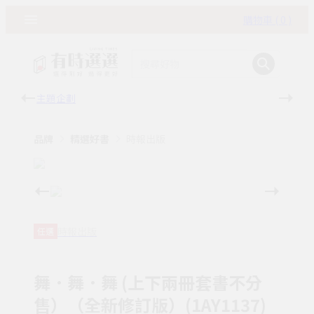
購物車 ( 0 )
主題企劃
有時
品牌
精選好書
時報出版
時報出版
任選
舞．舞．舞 (上下兩冊套書不分
售）（全新修訂版）(1AY1137)