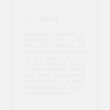
時報出版
華文圖書出版世界的領導品牌___時
報出版成立於1975年1月，由中國時
報創辦人余紀忠先生擘劃創立。50年
來陪伴大大小小的讀者走過生命各個
歷程。如今出版品包括文學、人文、
社科、商業、趨勢、科普、心理、生
活、漫畫、童書等各類型，累積出版
品超過一萬多種，獲得國內外專家讀
者及各種獎項的肯定，打造出無數的
暢銷傳奇及和重量級作者，在台灣引
爆一波波的閱讀議題及風潮。