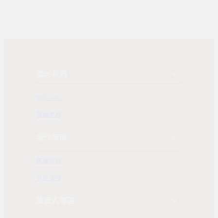
關於我們
公司介紹
發展歷程
合作專區
團購業務
合作洽詢
投資人專區