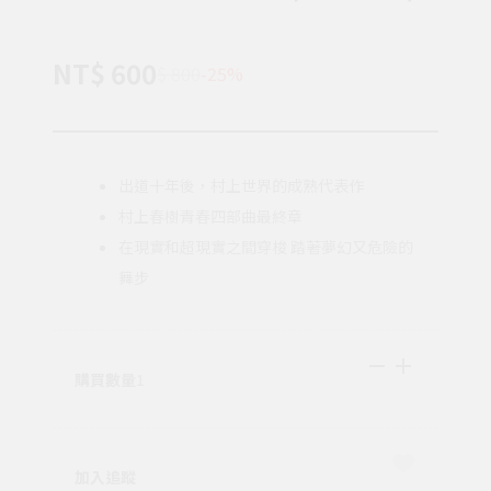
NT$ 600
$ 800
-25%
出道十年後，村上世界的成熟代表作
村上春樹青春四部曲最終章
在現實和超現實之間穿梭 踏著夢幻又危險的
舞步
購買數量
1
加入追蹤