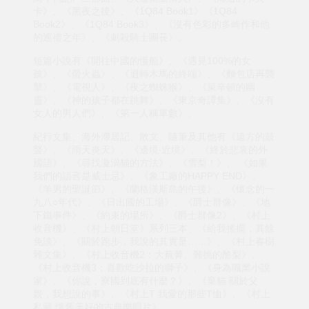
卡》、《黑夜之後》、《1Q84 Book1》《1Q84
Book2》、《1Q84 Book3》、《沒有色彩的多崎作和他
的巡禮之年》、《刺殺騎士團長》。
短篇小說有《開往中國的慢船》、《遇見100%的女
孩》、《螢火蟲》、《迴轉木馬的終端》、《麵包店再襲
擊》、《電視人》、《夜之蜘蛛猴》、《萊辛頓的幽
靈》、《神的孩子都在跳舞》、《東京奇譚集》、《沒有
女人的男人們》、《第一人稱單數》。
紀行文集、海外滯居記、散文、隨筆及其他有《遠方的鼓
聲》、《雨天炎天》、《邊境‧近境》、《終於悲哀的外
國語》、《尋找漩渦貓的方法》、《雪梨！》、 《如果
我們的語言是威士忌》、《象工廠的HAPPY END》、
《羊男的聖誕節》、《蘭格漢斯島的午後》、《懷念的一
九八○年代》、《日出國的工場》、《爵士群像》、《地
下鐵事件》、《約束的場所》、《爵士群像2》、《村上
收音機》、《村上朝日堂》系列三本、《給我搖擺，其餘
免談》、《關於跑步，我說的其實是……》、《村上春樹
雜文集》、《村上收音機2：大蕪菁、難挑的酪梨》、
《村上收音機3：喜歡吃沙拉的獅子》、《身為職業小說
家》、《你說，寮國到底有什麼？》、《棄貓 關於父
親，我想說的事》、《村上T 我愛的那些T恤》、《村上
私藏 懷舊美好的古典樂唱片》。