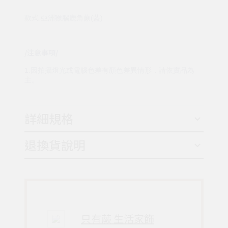
款式:亞洲猴腦鹿角蕨(藍)
/注意事項/
1.因拍攝燈光或電腦色差有顏色差異情形，請依實品為
主。
詳細規格
退換貨說明
只有蕨 生活家飾