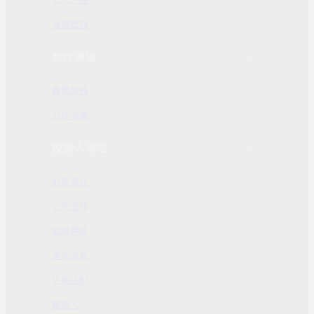
發展歷程
合作專區
團購業務
合作洽詢
投資人專區
財務資訊
公司治理
股東專區
重大訊息
近期活動
聯絡人