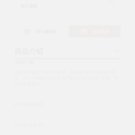
加入追蹤
放入購物車
直接購買
商品介紹
/商品介紹/
用壓克力裁切出蕨類的姿態，用壓克力刻印出柔和的色
彩，用小小的鑰匙圈變身成用途大大的手機架! 追劇、視
訊輕鬆架著走!
款式:崖薑蕨(綠)
款式:雙扇蕨(黃)