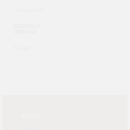
只有蕨 生活家飾
蕨飲玻璃杯2.0-
2款圖案可選
NT$ 228
關於我們
公司介紹