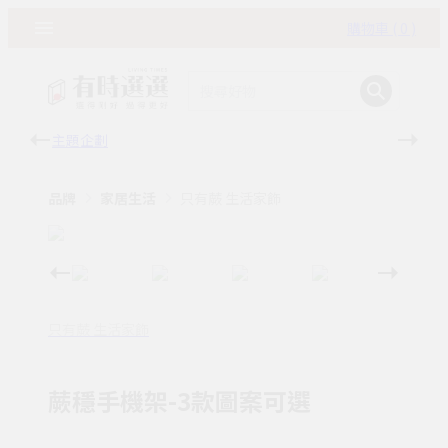
購物車 ( 0 )
主題企劃
有時
品牌
家居生活
只有蕨 生活家飾
只有蕨 生活家飾
蕨穩手機架-3款圖案可選