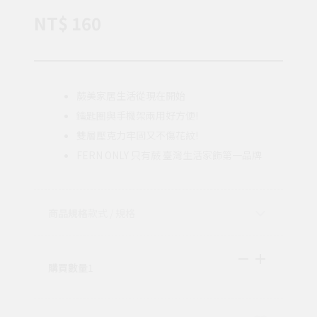
NT$ 160
蕨美家居生活從現在開始
鑰匙圈與手機架兩用好方便!
雙層壓克力牢固又不傷花紋!
FERN ONLY 只有蕨 臺灣生活家飾第一品牌
商品規格
款式 / 規格
購買數量
1