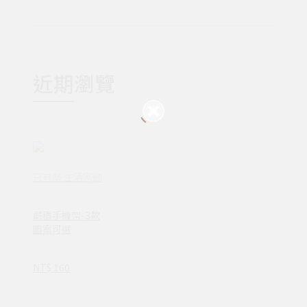
近期瀏覽
只有蕨 生活家飾
蕨穩手機架-3款
圖案可選
NT$ 160