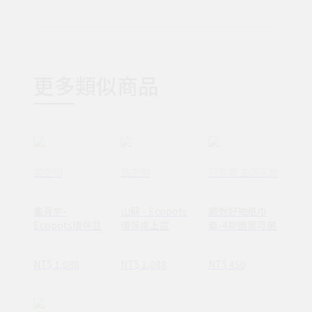
更多類似商品
盆空間
盆空間
只有蕨 生活家飾
龜背芋-
山蘇 - Ecopots
蕨對好抽紙巾
Ecopots環保盆
環保桌上盆
套-4款圖案可選
NT$ 1,088
NT$ 1,088
NT$ 450