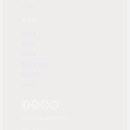
ESG 專區
客服中心
常見問題
服務條款
隱私政策
配送及購物需知
退換貨政策
聯繫我們
時報文化出版企業股份有限公司
統編：01405937