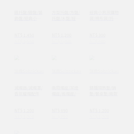
圓托盤/圓盤/裝
方型托盤/方盤/
經典小男孩購物
飾盤/經典小男
托盤/木盤/經典
袋/棉布袋/托特
孩/圓木盤
小男孩
包
NT$ 1,450
NT$ 1,200
NT$ 300
NT$ 1,550
NT$ 1,300
NT$ 400
瑞典Solstickan
瑞典Solstickan
瑞典Solstickan
滅燭器/滅燭罩/
兩用燭座/茶燈
鑄鐵隔熱墊/鍋
香氛蠟燭配件
燭座/長燭座/一
墊/餐桌墊/兩款
款兩用/三款
NT$ 1,200
NT$ 690
NT$ 1,200
NT$ 1,300
NT$ 790
NT$ 1,300