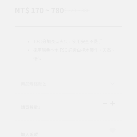
NT$ 170 ~ 780
$ 220 ~ 880
10公分加長型火柴，使用安全不燙手
採用瑞典本地 FSC 認證白楊木製作，天然、
環保
商品規格
顏色
購買數量
1
加入追蹤