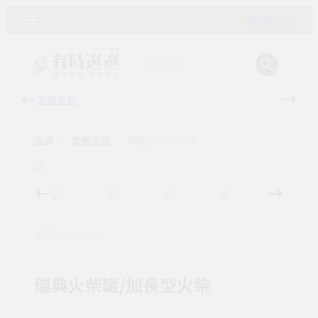
購物車 ( 0 )
主題企劃
有時
品牌
家居生活
瑞典Solstickan
瑞典Solstickan
瑞典火柴罐/加長型火柴