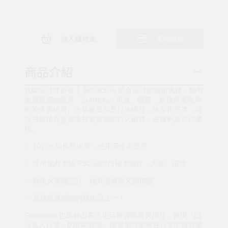
放入購物車
直接購買
商品介紹
北歐設計迷必收！ Solstickan 結合設計師藝術風格，飾有
金屬質感的經典「Solstickan 男孩」圖騰，是瑞典家喻戶
曉的懷舊經典。火柴罐底部是打火磷片，火柴用完後，可
以另購補充盒替換並更換底部打火磷片，各種色系可供選
擇。
✨ 10公分加長型火柴，使用安全不燙手
✨ 採用瑞典本地 FSC 認證白楊木製作，天然、環保
✨ 藝術火柴罐設計，極具收藏與裝飾價值
✨ 是瑞典最暢銷的藝術品之一！
Solstickan 也延伸出各式生活雜貨與廚房用品，實現「設
計進入日常」的北歐理念。讓實用與美學在日常中自然展