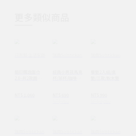
更多類似商品
只有蕨 生活家飾
瑞典Solstickan
瑞典Solstickan
蕨印飄逸圍巾
經典小男孩馬克
餐墊2入組/桌
2.0-共2款圖案
杯/茶杯/咖啡杯/
墊/三款/軟木墊
可選
兩款
NT$ 1,060
NT$ 690
NT$ 990
NT$ 790
NT$ 1,090
瑞典Solstickan
瑞典Solstickan
瑞典Solstickan