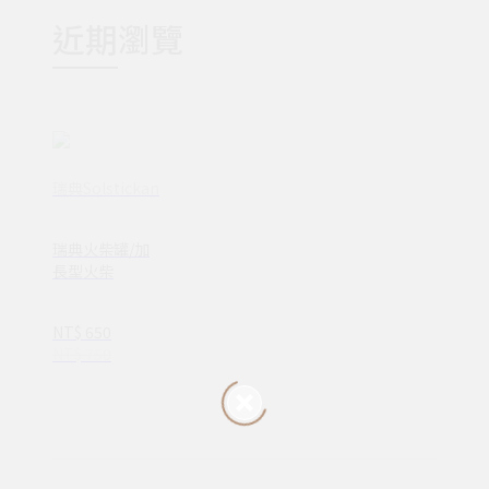
近期瀏覽
瑞典Solstickan
瑞典火柴罐/加
長型火柴
NT$ 650
NT$ 750