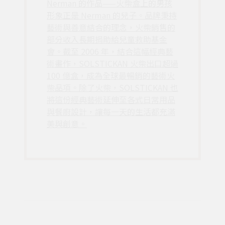
Nerman 的作品——火柴盒上的男孩
形象正是 Nerman 的兒子。品牌秉持
藝術與善意結合的理念，火柴銷售的
部分收入長期捐助給兒童救助基金
會。截至 2006 年，結合這幅經典藝
術畫作，SOLSTICKAN 火柴出口超過
100 億盒，成為全球最暢銷的藝術火
柴品項。除了火柴，SOLSTICKAN 也
將這份經典藝術延伸至各式日常用品
與餐廚設計，讓每一天的生活都充滿
美與創意。