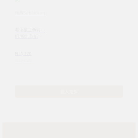
瑞典Solstickan
餐巾紙三色各一
組/設計款紙巾/
小男孩經典設計
NT$ 720
NT$ 820
載入更多