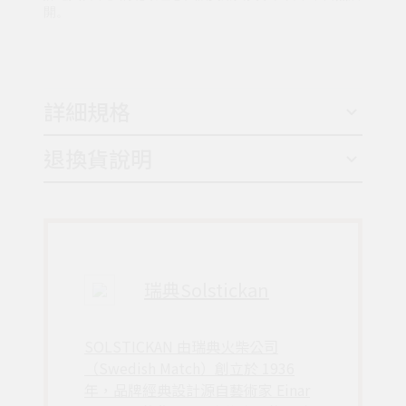
開。
詳細規格
退換貨說明
瑞典Solstickan
SOLSTICKAN 由瑞典火柴公司
（Swedish Match）創立於 1936
年，品牌經典設計源自藝術家 Einar