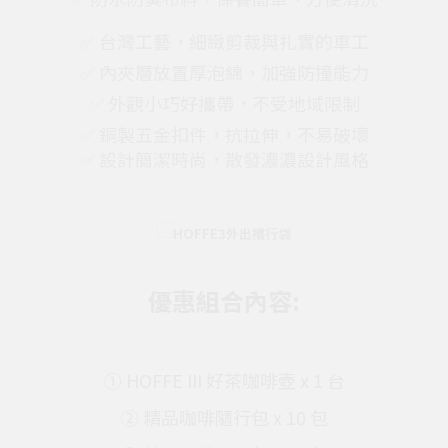
✅ 台灣工藝，細緻剪裁與扎實的車工
✅ 內夾層放置厚泡綿，加強防撞能力
✅ 外觀小巧好攜帶，不受地域限制
✅ 銅製五金扣件，抗拉伸，不易破壞
✅ 設計簡潔時尚，散發濃濃設計風格
優惠組合內容:
① HOFFE III 好茶咖啡壺 x 1 台
② 精品咖啡隨行包 x 10 包