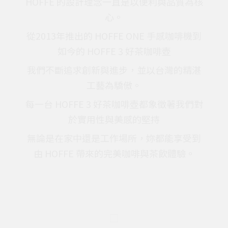
HOFFE 的設計理念一直是以便利與品質為核
心。
從2013年推出的 HOFFE ONE 手感咖啡機到
如今的 HOFFE 3 好茶咖啡壺
我們不斷追求創新與進步，並以台灣的精湛
工藝為驕傲。
每一台 HOFFE 3 好茶咖啡壺都象徵著我們對
於實用性與美感的堅持
無論是在家中還是工作場所，妳都能享受到
由 HOFFE 帶來的完美咖啡與茶飲體驗。