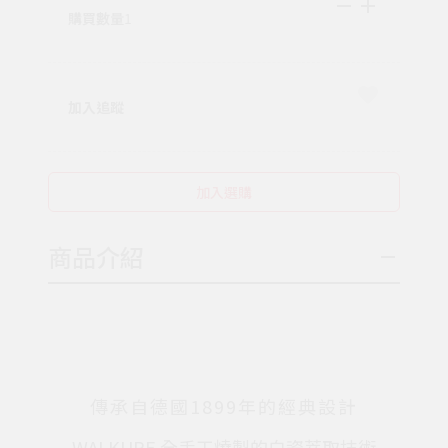
購買數量
1
加入追蹤
加入選購
商品介紹
傳承自德國1899年的經典設計
WALKURE 全手工燒製的白瓷萃取技術