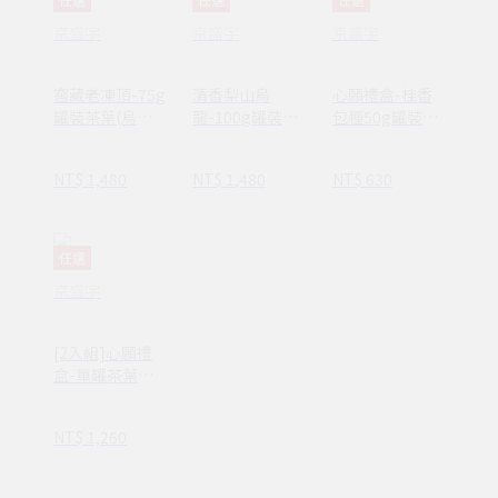
京盛宇
京盛宇
京盛宇
窖藏老凍頂-75g
清香梨山烏
心願禮盒-桂香
罐裝茶葉(烏龍
龍-100g罐裝茶
包種50g罐裝茶
茶/100%台灣茶
葉(高山烏龍
葉(100%台灣茶
葉)
茶/100%台灣茶
葉/附提袋)
NT$ 1,480
NT$ 1,480
NT$ 630
葉)
任選
京盛宇
[2入組]心願禮
盒-單罐茶葉
(100%台灣茶
葉/附提袋)
NT$ 1,260