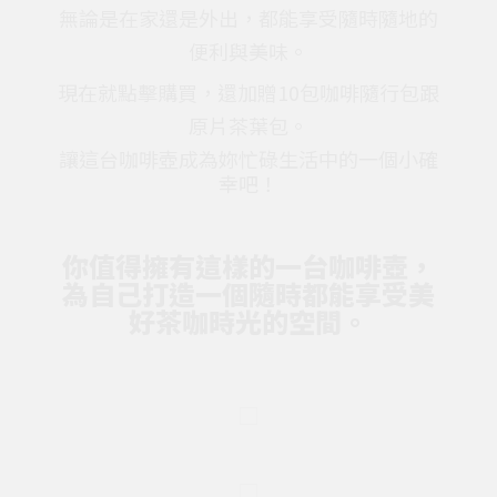
無論是在家還是外出，都能享受隨時隨地的
便利與美味。
現在就點擊購買，還加贈10包咖啡隨行包跟
原片茶葉包。
讓這台咖啡壺成為妳忙碌生活中的一個小確
幸吧！
你值得擁有這樣的一台咖啡壺，
為自己打造一個隨時都能享受美
好茶咖時光的空間。