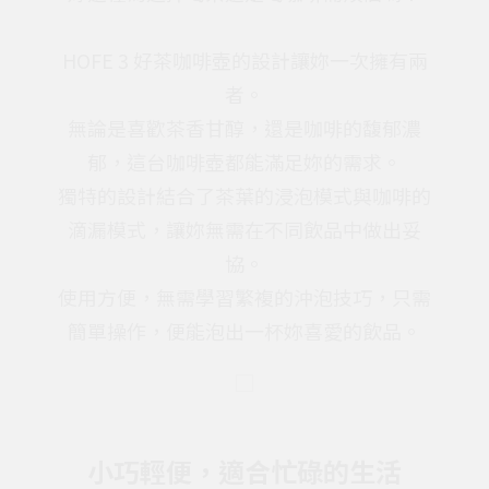
HOFE 3 好茶咖啡壺的設計讓妳一次擁有兩
者。
無論是喜歡茶香甘醇，還是咖啡的馥郁濃
郁，這台咖啡壺都能滿足妳的需求。
獨特的設計結合了茶葉的浸泡模式與咖啡的
滴漏模式，讓妳無需在不同飲品中做出妥
協。
使用方便，無需學習繁複的沖泡技巧，只需
簡單操作，便能泡出一杯妳喜愛的飲品。
小巧輕便，適合忙碌的生活