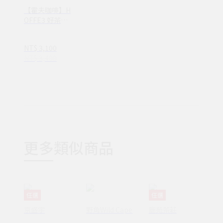
【霍夫咖啡】H
OFFE3 好茶咖
啡壺｜攜帶式小
型咖啡機｜一機
NT$ 3,100
兩用｜泡茶 泡咖
NT$ 3,400
啡｜雙功能 免插
電 免濾紙｜台灣
設計製造
更多類似商品
任選
任選
京盛宇
野角Wild Cape
鹿苑茶莊