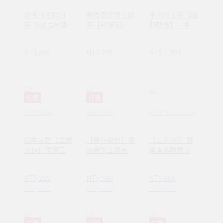
珍稀白毛猴白
野角南非博士紅
手採高山茶【經
茶-30g品味罐裝
茶【40茶包/
典獻禮】--手採
茶葉(白
罐】
阿里山烏龍/金
茶/100%台灣茶
萱茶_台灣蛇紋
NT$ 880
NT$ 299
NT$ 1,399
葉)
石高質感禮盒
NT$ 359
NT$ 1,599
任選
任選
鹿苑茶莊
鹿苑茶莊
野角Wild Cape
四季茶香【立體
【窨花尋芳】傳
【三入/組】野
茶包】環保玉米
統窨製工藝台灣
角南非國寶茶
纖維材質 三種風
味花茶 x 剪紙藝
(共120茶包)
味
術_附提袋
NT$ 229
NT$ 580
NT$ 800
NT$ 250
NT$ 680
NT$ 850
任選
任選
任選