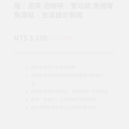
用｜泡茶 泡咖啡｜雙功能 免插電
免濾紙｜台灣設計製造
NT$ 3,100
$ 3,400
-9%
適合帶著走的全瓷咖啡機
完美將浸泡茶葉與滴漏咖啡雙重功能集於一
身
提袋有雙層泡棉保護，完整收納，不怕碰撞
無須一堆器具，也不用練習沖泡技能
輕鬆優閒的享受精品咖啡與甘甜茶飲