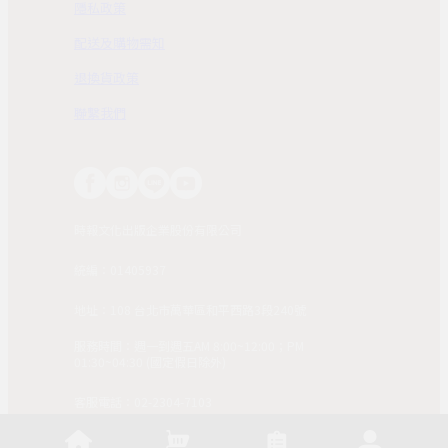
隱私政策
配送及購物需知
退換貨政策
聯繫我們
時報文化出版企業股份有限公司
統編：01405937
地址：108 台北市萬華區和平西路3段240號
服務時間：週一到週五AM 8:00~12:00；PM
01:30~04:30 (國定假日除外)
客服電話：02-2304-7103
© 2025, China Times Publishing Co Ltd. All Rights