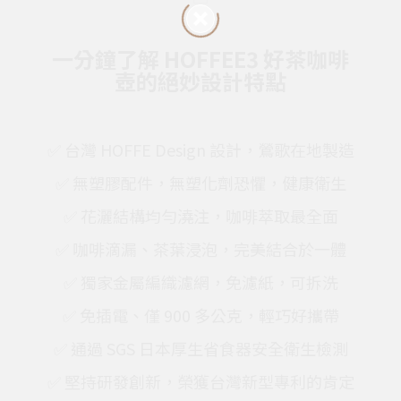
一分鐘了解 HOFFEE3 好茶咖啡
壺的絕妙設計特點
✅ 台灣 HOFFE Design 設計，鶯歌在地製造
✅ 無塑膠配件，無塑化劑恐懼，健康衛生
✅ 花灑結構均勻澆注，咖啡萃取最全面
✅ 咖啡滴漏、茶葉浸泡，完美結合於一體
✅ 獨家金屬編織濾網，免濾紙，可拆洗
✅ 免插電、僅 900 多公克，輕巧好攜帶
✅ 通過 SGS 日本厚生省食器安全衛生檢測
✅ 堅持研發創新，榮獲台灣新型專利的肯定