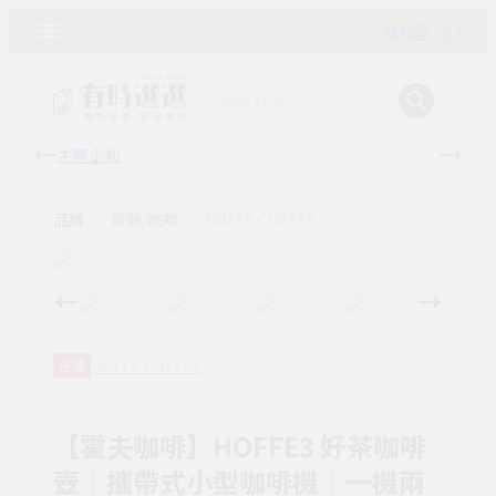
購物車 ( 0 )
主題企劃
有時
品牌
茶類/咖啡
HOFFE COFFEE
HOFFE COFFEE
任選
【霍夫咖啡】HOFFE3 好茶咖啡
壺｜攜帶式小型咖啡機｜一機兩