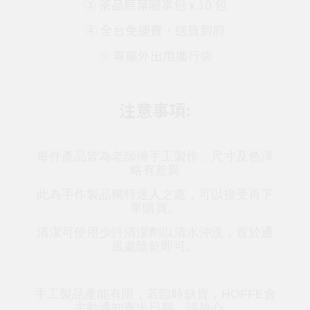
③ 茶品原葉隨享包 x 10 包
④ 全台免運費，送貨到府
⑤ 專屬外出用攜行袋
注意事項:
每件產品皆為老師傅手工製作，尺寸及色澤
略有差異
此為手作製品獨特迷人之處，可以接受再下
單購買。
清潔可使用少許清潔劑以清水沖洗，置於通
風處陰乾即可。
手工製品產能有限，若臨時缺貨，HOFFE會
主動通知寄出日期，請放心。