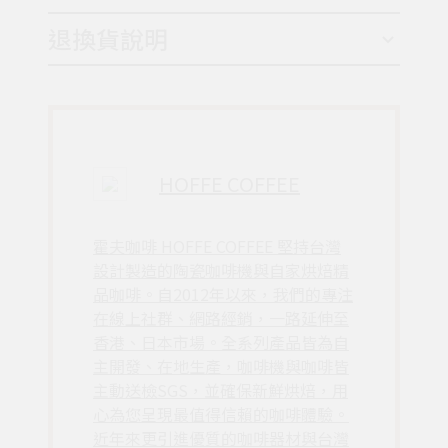
退換貨說明
HOFFE COFFEE
霍夫咖啡 HOFFE COFFEE 堅持台灣
設計製造的陶瓷咖啡機與自家烘焙精
品咖啡。自2012年以來，我們的專注
在線上社群、網路經銷，一路延伸至
香港、日本市場。全系列產品皆為自
主開發、在地生產，咖啡機與咖啡皆
主動送檢SGS，並確保新鮮烘焙，用
心為您呈現最值得信賴的咖啡體驗。
近年來更引進優質的咖啡器材與台灣