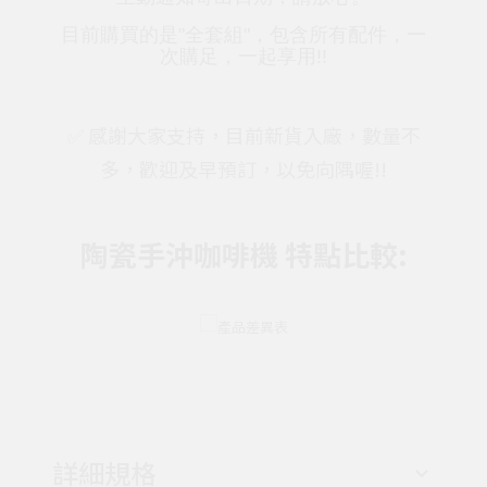
目前購買的是"全套組"，包含所有配件，一
次購足，一起享用!!
✅ 感謝大家支持，目前新貨入廠，數量不
多，歡迎及早預訂，以免向隅喔!!
陶瓷手沖咖啡機 特點比較:
詳細規格