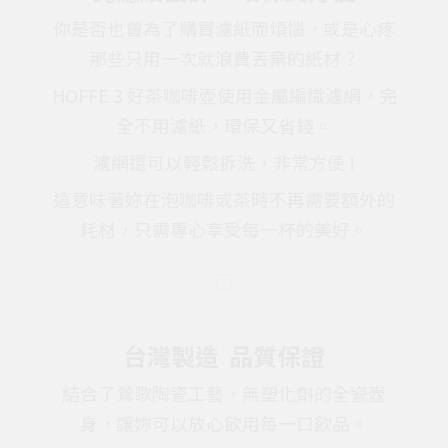
你是否也曾為了購買濾紙而煩惱，或是心疼
那些只用一次就浪費丟棄的紙材？
HOFFE 3 好茶咖啡壺使用金屬編織濾網，完
全不用濾紙，環保又省錢。
濾網還可以輕鬆拆洗，非常方便 !
這意味著妳在泡咖啡或茶時不再需要額外的
耗材，只需專心享受每一杯的美好。
台灣製造 品質保證
結合了鶯歌陶瓷工藝，無塑化劑的全瓷壺
身，讓妳可以放心飲用每一口飲品。