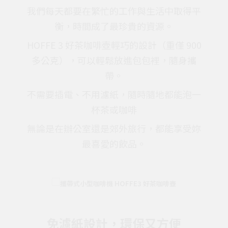
我們每天都要在繁忙的工作與生活中取得平
衡，時間成了最珍貴的資源。
HOFFE 3 好茶咖啡壺輕巧的設計（重僅 900
多公克），可以輕鬆放進包包裡，隨身攜
帶。
不需要插電、不用濾紙，隨時隨地都能泡一
杯茶或咖啡
無論是在辦公室還是郊外旅行，都能享受妳
最喜愛的飲品。
免濾紙設計，環保又方便