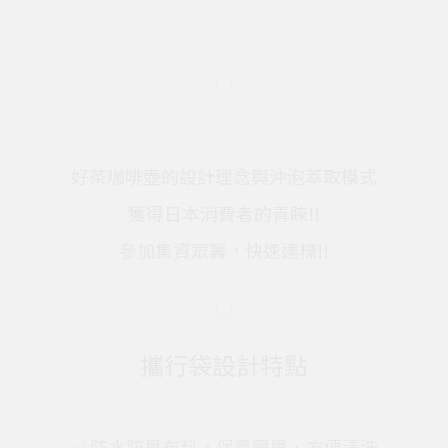
好茶咖啡壺的設計理念與沖泡萃取模式
獲得日本消費者的青睞!!
參加集資眾籌，快速達標!!
攜行袋設計特點
✅ 防水防臭布料，保養簡單、方便清洗