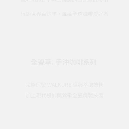
行銷世界百餘年，風靡全球咖啡愛好者
全瓷萃. 手沖咖啡系列
完整保留 WALKURE 經典萃取技術
加上現代設計與鶯歌全瓷燒製技術