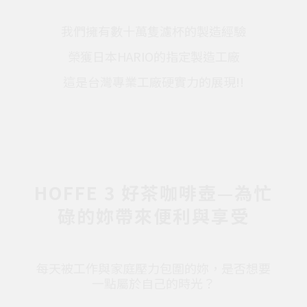
我們擁有數十萬隻濾杯的製造經驗
榮獲日本HARIO的指定製造工廠
這是台灣專業工廠硬實力的展現!!
HOFFE 3 好茶咖啡壺—為忙
碌的妳帶來便利與享受
每天被工作與家庭壓力包圍的妳，是否想要
一點屬於自己的時光？