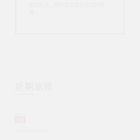
在地好茶，期盼提供更全方位的服
務。
近期瀏覽
任選
HOFFE COFFEE