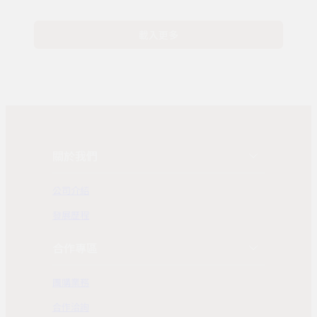
載入更多
關於我們
公司介紹
發展歷程
合作專區
團購業務
合作洽詢