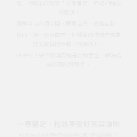
是一杯暖心的好茶 ? 又或者是一杯提神醒腦
的咖啡 ?
讓妳可以在須臾間，寵愛自己、放鬆自我。
然而，泡一壺茶或是一杯精品咖啡總是需要
許多繁瑣的步驟，耗時耗力。
HOFFE 3 好茶咖啡壺就是為妳而生，解決這
些問題的好幫手。
一壺搞定，輕鬆享受好茶與咖啡
妳還在為選擇喝茶還是喝咖啡而煩惱嗎？