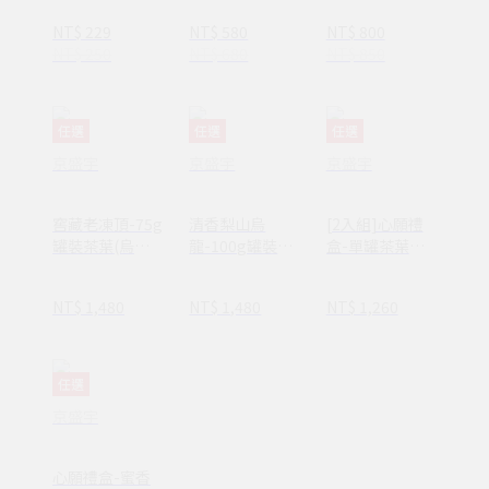
味
術_附提袋
NT$ 229
NT$ 580
NT$ 800
NT$ 250
NT$ 680
NT$ 850
任選
任選
任選
京盛宇
京盛宇
京盛宇
窖藏老凍頂-75g
清香梨山烏
[2入組]心願禮
罐裝茶葉(烏龍
龍-100g罐裝茶
盒-單罐茶葉
茶/100%台灣茶
葉(高山烏龍
(100%台灣茶
葉)
茶/100%台灣茶
葉/附提袋)
NT$ 1,480
NT$ 1,480
NT$ 1,260
葉)
任選
京盛宇
心願禮盒-蜜香