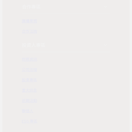
合作專區
團購業務
合作洽詢
投資人專區
財務資訊
公司治理
股東專區
重大訊息
近期活動
聯絡人
ESG 專區