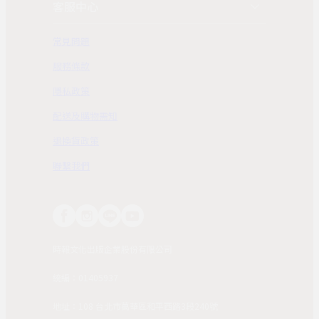
客服中心
常見問題
服務條款
隱私政策
配送及購物需知
退換貨政策
聯繫我們
時報文化出版企業股份有限公司
統編：01405937
地址：108 台北市萬華區和平西路3段240號