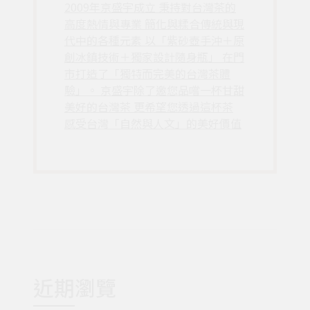
2009年京盛宇成立 秉持對台灣茶的
高度熱情與專業 簡化與糅合傳統與現
代中的各種元素 以「紫砂壺手沖＋原
創冰鎮技術＋獨家設計隨身瓶」 在門
市打造了「獨特而完美的台灣茶體
驗」。 京盛宇除了邀您品嚐一杯甘甜
美好的台灣茶 更希望您透過這杯茶
感受台灣「自然與人文」的美好價值
近期瀏覽