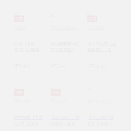
任選
任選
京盛宇
野角Wild Cape
鹿苑茶莊
珍稀白毛猴白
野角南非博士紅
手採高山茶【經
茶-30g品味罐裝
茶【40茶包/
典獻禮】--手採
茶葉(白
罐】
阿里山烏龍/金
茶/100%台灣茶
萱茶_台灣蛇紋
NT$ 880
NT$ 299
NT$ 1,399
葉)
石高質感禮盒
NT$ 359
NT$ 1,599
任選
任選
鹿苑茶莊
鹿苑茶莊
野角Wild Cape
四季茶香【立體
【窨花尋芳】傳
【三入/組】野
茶包】環保玉米
統窨製工藝台灣
角南非國寶茶
纖維材質 三種風
味花茶 x 剪紙藝
(共120茶包)