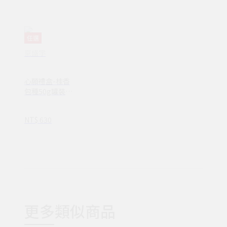
任選
京盛宇
心願禮盒-桂香
包種50g罐裝茶
葉(100%台灣茶
葉/附提袋)
NT$ 630
更多類似商品