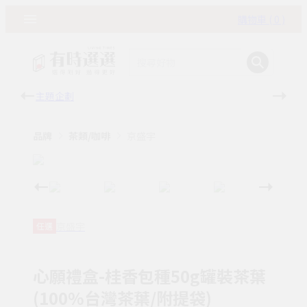
購物車 ( 0 )
主題企劃
有時
品牌
茶類/咖啡
京盛宇
京盛宇
任選
心願禮盒-桂香包種50g罐裝茶葉
(100%台灣茶葉/附提袋)