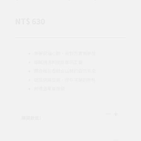
NT$ 630
帶著祝福心願，祝對方實現夢想
細膩精湛的揉捻製茶工藝
飄逸桂花香融合山林的自然氣息
鋁箔袋真空裝，保存茶葉的新鮮
附禮盒專屬提袋
購買數量
1