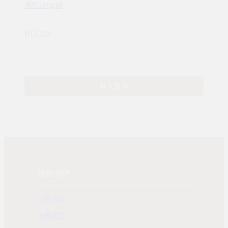
貴妃100g罐裝
茶葉(100%台灣
茶葉/附提袋)
NT$ 930
載入更多
關於我們
公司介紹
發展歷程