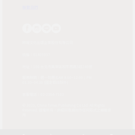
聯繫我們
時報文化出版企業股份有限公司
統編：01405937
地址：108 台北市萬華區和平西路3段240號
服務時間：週一到週五AM 8:00~12:00；PM
01:30~04:30 (國定假日除外)
客服電話：02-2304-7103
© 2025, China Times Publishing Co Ltd. All Rights
Reserved. 版權所有，非經同意請勿作任何形式之轉載使
用