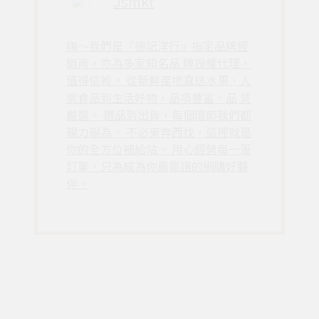
Jsmkt
嗨〜我們是『德記洋行』指定品牌經
銷商，亦為多家知名品 牌授權代理，
值得信赖。 從新鮮產地直送水果、人
氣食品到生活好物，品項豐富、品 質
嚴選。 選品到出貨，每個環節我們都
親力親為。 不必東奔西找，這裡就是
你的全方位補給站。 用心經營每一筆
訂單，只為成為你最靠譜的網購好夥
伴。