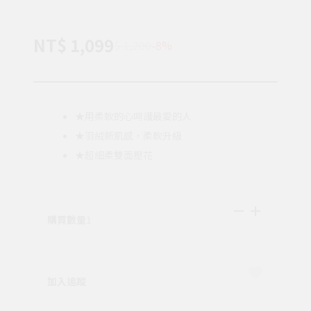
NT$ 1,099
$ 1,200
-8%
★用柔軟的心呵護最愛的人
★羽絨新肌感，柔軟升級
★超細柔雙面壓花
購買數量
1
加入追蹤