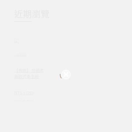
近期瀏覽
Jsmkt
【春風】 超細柔
抽取式衛生紙11
0抽x6包x10串/
箱
NT$ 1,099
NT$ 1,200