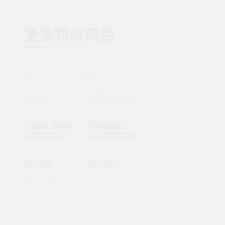
更多類似商品
Jsmkt
只有蕨 生活家飾
【春風】單抽式
蕨對好抽紙巾
抽取式衛生紙
套-4款圖案可選
250抽x48包/箱
正方形小抽
NT$ 896
NT$ 450
NT$ 1,200