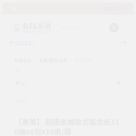
購物車 ( 0 )
主題企劃
有時
好感生活
食器/雜貨/日用
生活日用
Jsmkt
【春風】 超細柔抽取式衛生紙11
0抽x6包x10串/箱