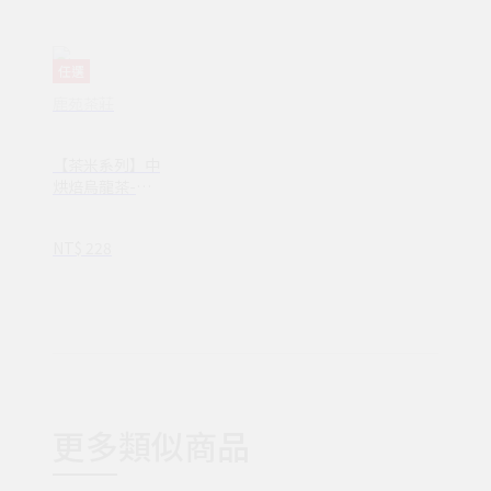
任選
鹿苑茶莊
【茶米系列】中
烘焙烏龍茶-半
熟茶-茶香帶微
炭香 甘醇不傷胃
NT$ 228
更多類似商品