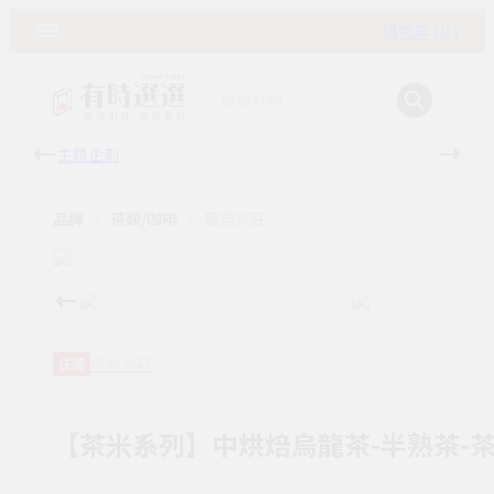
購物車 ( 0 )
主題企劃
有時
品牌
茶類/咖啡
鹿苑茶莊
鹿苑茶莊
任選
【茶米系列】中烘焙烏龍茶-半熟茶-