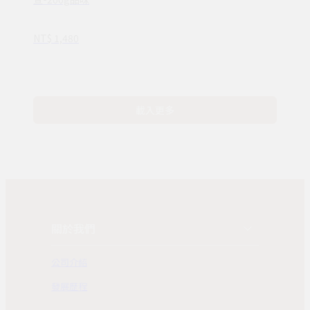
裝茶葉(金萱
茶/100%台灣茶
NT$ 1,480
葉)
載入更多
關於我們
公司介紹
發展歷程