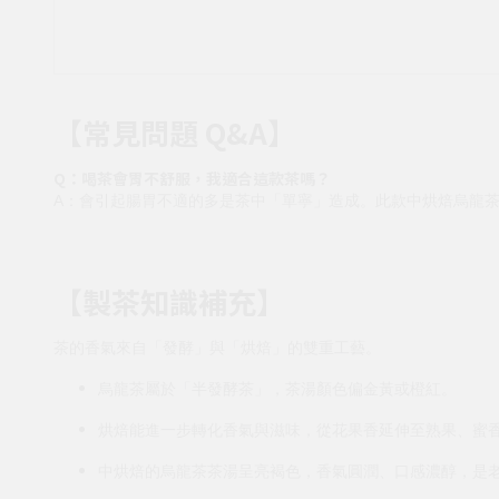
【常見問題 Q&A】
Q：喝茶會胃不舒服，我適合這款茶嗎？
A：會引起腸胃不適的多是茶中「單寧」造成。此款中烘焙烏龍
【製茶知識補充】
茶的香氣來自「發酵」與「烘焙」的雙重工藝。
烏龍茶屬於「半發酵茶」，茶湯顏色偏金黃或橙紅。
烘焙能進一步轉化香氣與滋味，從花果香延伸至熟果、蜜
中烘焙的烏龍茶茶湯呈亮褐色，香氣圓潤、口感濃醇，是