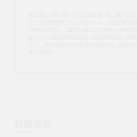
和每個人一樣，每一種茶葉都是獨一無二的 ! 好
味。 我們將茶葉分為三大系列，每一個系列都有
自的背後原因。 【鹿苑】創立於1935年，有代
程中人為工藝的發酵與烘焙、及特殊變異等，嚴選
23.5ﾟ、高山海島的地形正適合茶葉生長，台灣
識台灣精品。
近期瀏覽