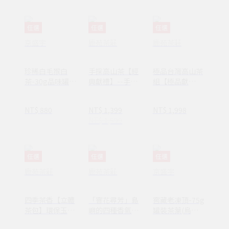
任選
任選
任選
京盛宇
鹿苑茶莊
鹿苑茶莊
珍稀白毛猴白
手採高山茶【經
極品台灣高山茶
茶-30g品味罐裝
典獻禮】--手採
組【極品獻
茶葉(白
阿里山烏龍/金
禮】--手採梨山
茶/100%台灣茶
萱茶_台灣蛇紋
烏龍/阿里山烏
NT$ 880
NT$ 1,399
NT$ 1,998
葉)
石高質感禮盒
龍_品牌玉石 人
NT$ 1,599
氣高質感伴手
任選
任選
任選
鹿苑茶莊
鹿苑茶莊
京盛宇
四季茶香【立體
「窨花尋芳」島
窖藏老凍頂-75g
茶包】環保玉米
嶼的四種香氣，
罐裝茶葉(烏龍
纖維材質 三種風
台灣味花茶-細
茶/100%台灣茶