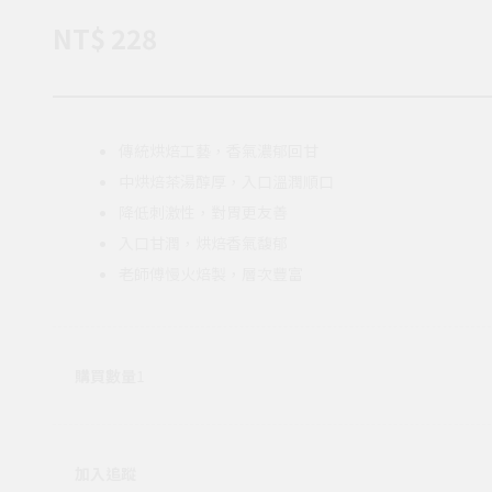
NT$ 228
傳統烘焙工藝，香氣濃郁回甘
中烘焙茶湯醇厚，入口溫潤順口
降低刺激性，對胃更友善
入口甘潤，烘焙香氣馥郁
老師傅慢火焙製，層次豐富
購買數量
1
加入追蹤