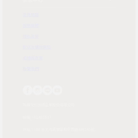
常見問題
服務條款
隱私政策
配送及購物需知
退換貨政策
聯繫我們
時報文化出版企業股份有限公司
統編：01405937
地址：108 台北市萬華區和平西路3段240號