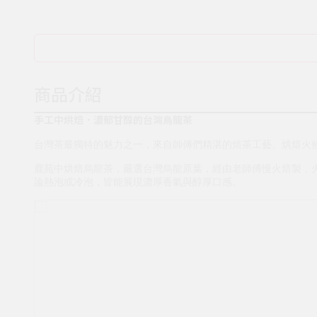
商品介紹
手工中烘焙．濃郁甘醇的台灣烏龍茶
台灣茶最獨特的魅力之一，來自師傅們精湛的焙茶工藝。烘焙火
鹿苑中烘焙烏龍茶，嚴選台灣烏龍原葉，經由老師傅慢火焙製，火
論熱泡或冷泡，皆能展現濃厚香氣與醇厚口感。