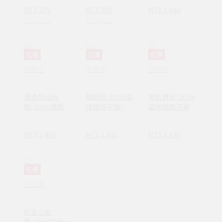
味
品台灣風土之美
葉)
NT$ 229
NT$ 380
NT$ 1,480
NT$ 250
NT$ 420
任選
任選
任選
京盛宇
京盛宇
京盛宇
清香梨山烏
鐵觀音-200g品
蜜香貴妃-200g
龍-100g罐裝茶
味罐裝茶葉(鐵
品味罐裝茶葉
葉(高山烏龍
觀音/100%台灣
(貴妃茶/100%
茶/100%台灣茶
茶葉)
台灣茶葉)
NT$ 1,480
NT$ 1,480
NT$ 1,480
葉)
任選
京盛宇
阿里山金
萱-200g品味罐