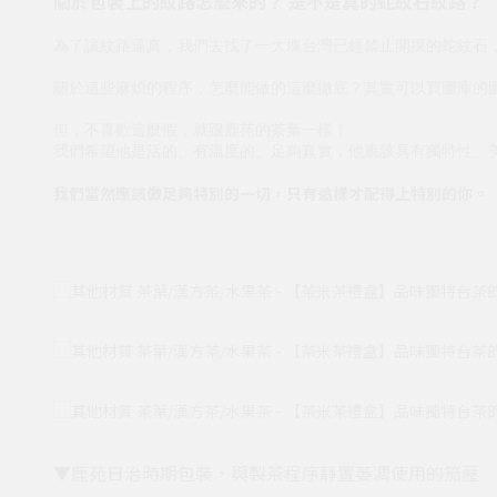
關於包裝上的紋路怎麼來的？ 是不是真的蛇紋石紋路？
為了讓紋路逼真，我們去找了一大塊台灣已經禁止開採的蛇紋石
關於這些麻煩的程序，怎麼能做的這麼徹底？其實可以買圖庫的
但，不喜歡這麼假，就跟鹿苑的茶葉一樣！
我們希望他是活的、有溫度的、足夠真實，他應該具有獨特性、
我們當然應該做足夠特別的一切，只有這樣才配得上特別的你。
▼鹿苑日治時期包裝，與製茶程序靜置萎凋使用的笳藶