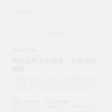
加入追蹤
加入選購
商品介紹
鹿苑品牌玉石禮盒｜台灣高山
雙璧
以台灣蛇紋石為靈感，紋理如玉，如茶葉歷經千迴百鍊，
終成經典。其紋路與茶樹葉脈相映成趣，象徵山林與土地
共生的美好循環，孕育出台灣最具代表性的高山烏龍。
內含：
阿里山手採烏龍茶
梨山手採烏龍茶
＋
雙款皆為高山手採、輕發酵輕焙火，保留最純粹的高山氣
韻。