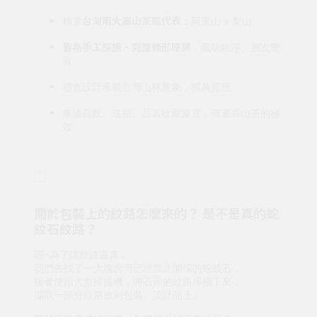
台灣兩大高山茶區代表
精選
：阿里山 × 梨山
皆為手工採摘、完整條形原葉
，風味純淨、層次豐
富
禮盒設計承載台灣山林意象，獨具質感
無論自飲、送禮、品茗收藏皆宜，傳遞高山茶的極
致
關於包裝上的紋路怎麼來的？ 是不是真的蛇
紋石紋路？
嗯~為了讓紋路逼真，
我們去找了一大塊台灣已經禁止開採的蛇紋石，
接者使用大型掃描機，將石頭的紋路掃描下來，
擷取一部分紋路放到包裝、設計品上。