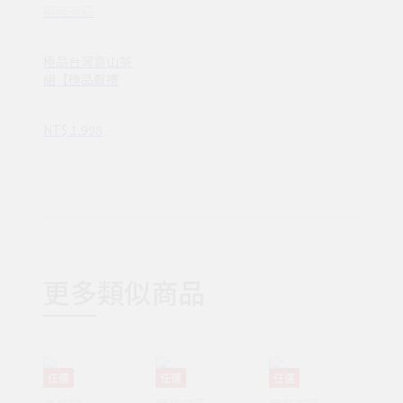
鹿苑茶莊
極品台灣高山茶
組【極品獻禮】
--手採梨山烏龍/
阿里山烏龍_品
NT$ 1,998
牌玉石 人氣高質
感伴手
更多類似商品
任選
任選
任選