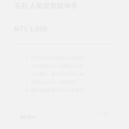
玉石 人氣高質感伴手
NT$ 1,998
阿里山與梨山雙高山烏龍典藏
手採烏龍珍品，封藏高山氣韻
玉石禮盒，雙茶共賞台灣之美
嚴選高山好茶，禮盒首選
蘭花香與梨香交織的茶香饗宴
購買數量
1