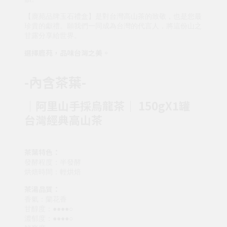
【鹿苑品牌玉石禮盒】是對台灣高山茶的致敬，也是您最
珍貴的獻禮。願我們一同成為台灣的代言人，將這份山之
甘露分享給世界。
選擇鹿苑，品味台灣之美。
-內含茶葉-
│阿里山手採烏龍茶│ 150gX1罐
台灣經典高山茶
茶葉特色：
發酵程度：半發酵
烘焙時間：輕烘焙
茶湯品質：
香氣：蘭花香
甘醇度：●●●●○
濃郁度：●●●●○