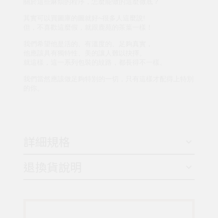
關於這些麻煩的程序，怎麼能做的這麼徹底？
其實可以買圖庫的圖就好~很多人這麼說!
但，不喜歡這麼假，就跟鹿苑的茶葉一樣！
我們希望他是活的、有溫度的、足夠真實，
他應該具有獨特性、美的讓人難以抉擇。
就這樣，這一系列包裝的紋路，都長得不一樣。
我們當然應該做足夠特別的一切，只有這樣才配得上特別
的你。
詳細規格
退換貨說明