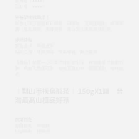
鮮爽度：●●●●○
回甘度：●●●●○
生長環境與風土：
阿里山茶區雲霧終日繚繞、日照短，溫濕度穩定，茶芽肥
嫩、葉質厚實、果膠豐富，適合製作高品質烏龍茶。
沖泡特點：
茶湯色澤：翠綠透黃
滋味口感：甘醇滑順、香氣優雅，耐泡度高
【鹿苑】精選一心二葉手採阿里山茶，沖泡後葉片舒展完
整，釋放天然蘭花香，彷彿置身山林，喉韻清甜，餘味悠
長。
│梨山手採烏龍茶│ 150gX1罐 台
灣最高山極品好茶
茶葉特色：
發酵程度：半發酵
烘焙時間：輕烘焙