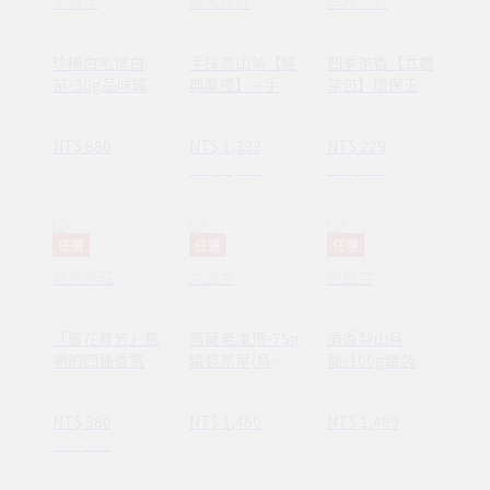
京盛宇
鹿苑茶莊
鹿苑茶莊
珍稀白毛猴白
手採高山茶【經
四季茶香【立體
茶-30g品味罐裝
典獻禮】--手採
茶包】環保玉米
茶葉(白
阿里山烏龍/金
纖維材質 三種風
茶/100%台灣茶
萱茶_台灣蛇紋
味
NT$ 880
NT$ 1,399
NT$ 229
葉)
石高質感禮盒
NT$ 1,599
NT$ 250
任選
任選
任選
鹿苑茶莊
京盛宇
京盛宇
「窨花尋芳」島
窖藏老凍頂-75g
清香梨山烏
嶼的四種香氣，
罐裝茶葉(烏龍
龍-100g罐裝茶
台灣味花茶-細
茶/100%台灣茶
葉(高山烏龍
品台灣風土之美
葉)
茶/100%台灣茶
NT$ 380
NT$ 1,480
NT$ 1,480
葉)
NT$ 420