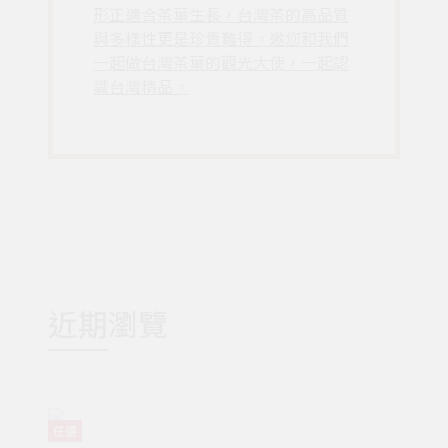
形正適合茶葉生長，台灣茶的高品質
與多樣性更是珍貴難得。邀您和我們
一起做台灣茶葉的觀光大使，一起認
識台灣精品。
近期瀏覽
任選