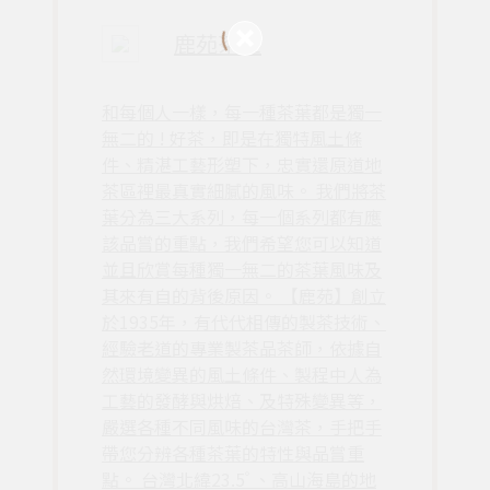
鹿苑茶莊
和每個人一樣，每一種茶葉都是獨一
無二的 ! 好茶，即是在獨特風土條
件、精湛工藝形塑下，忠實還原道地
茶區裡最真實細膩的風味。 我們將茶
葉分為三大系列，每一個系列都有應
該品嘗的重點，我們希望您可以知道
並且欣賞每種獨一無二的茶葉風味及
其來有自的背後原因。 【鹿苑】創立
於1935年，有代代相傳的製茶技術、
經驗老道的專業製茶品茶師，依據自
然環境變異的風土條件、製程中人為
工藝的發酵與烘焙、及特殊變異等，
嚴選各種不同風味的台灣茶，手把手
帶您分辨各種茶葉的特性與品嘗重
點。 台灣北緯23.5ﾟ、高山海島的地