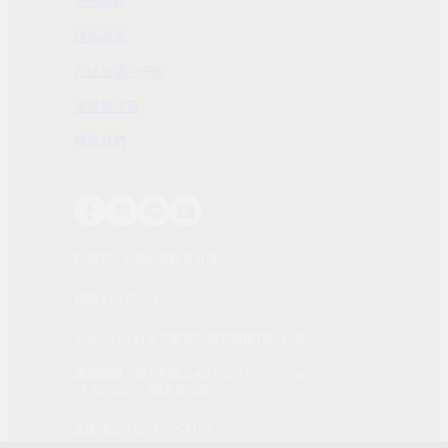
服務條款
隱私政策
配送及購物需知
退換貨政策
聯繫我們
時報文化出版企業股份有限公司
統編：01405937
地址：108 台北市萬華區和平西路3段240號
服務時間：週一到週五AM 8:00~12:00；PM
01:30~04:30 (國定假日除外)
客服電話：02-2304-7103