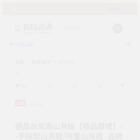
購物車 ( 0 )
主題企劃
有時
品牌
茶類/咖啡
鹿苑茶莊
鹿苑茶莊
任選
極品台灣高山茶組【極品獻禮】-
-手採梨山烏龍/阿里山烏龍_品牌