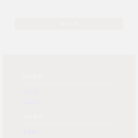
載入更多
關於我們
公司介紹
發展歷程
合作專區
團購業務