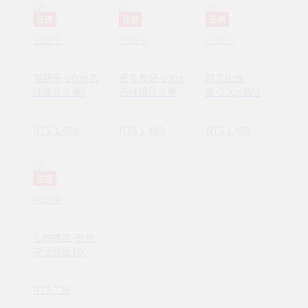
任選
任選
任選
京盛宇
京盛宇
京盛宇
鐵觀音-200g品
蜜香貴妃-200g
阿里山金
味罐裝茶葉(鐵
品味罐裝茶葉
萱-200g品味罐
觀音/100%台灣
(貴妃茶/100%
裝茶葉(金萱
茶葉)
台灣茶葉)
茶/100%台灣茶
NT$ 1,480
NT$ 1,480
NT$ 1,480
葉)
任選
京盛宇
心願禮盒-輕焙
凍頂烏龍100g
罐裝茶葉(100%
台灣茶葉/附提
NT$ 730
袋)