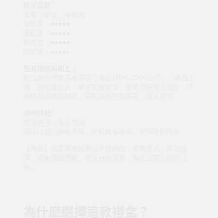
茶湯品質：
香氣：梨香、冷礦氣
甘醇度：●●●●●
濃郁度：●●●●●
鮮爽度：●●●●●
回甘度：●●●●◐
生長環境與風土：
梨山為台灣最高產茶區（海拔1800–2200公尺），礫石土
壤、日夜溫差大，常年雲霧籠罩。茶菁厚實富含膠質，沖
泡後茶湯清亮細膩，香氣冷冽中帶果香，層次豐富。
沖泡特點：
茶湯色澤：淡金帶綠
滋味口感：細緻滑順、香氣馥郁冷冽、尾韻甘甜持久
【鹿苑】嚴選高海拔梨山手採烏龍，香氣迷人、茶湯純
淨，宛如清風拂面，回甘自然深長，為高山茶之巔峰代
表。
為什麼選擇這款禮盒？