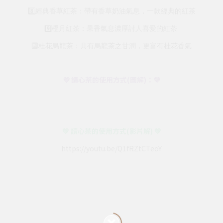
8️⃣經典香草紅茶：帶有香草奶油氣息，一款經典的紅茶
9️⃣橙月紅茶：果香氣息濃厚討人喜愛的紅茶
🔟桂花烏龍茶：具有烏龍茶之甘潤，更富有桂花香氣
💜 讀心茶的使用方式(圖解)：💜
💚 讀心茶的使用方式(影片解) 💚
https://youtu.be/Q1fRZtCTeoY