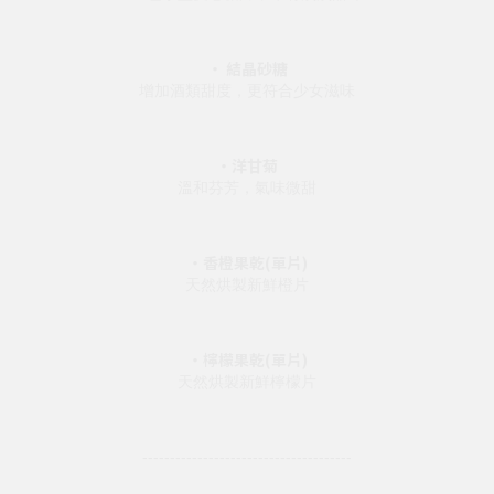
・ 結晶砂糖
增加酒類甜度，更符合少女滋味
・洋甘菊
溫和芬芳，氣味微甜
・香橙果乾(單片)
天然烘製新鮮橙片
・檸檬果乾(單片)
天然烘製新鮮檸檬片
--------------------------------------