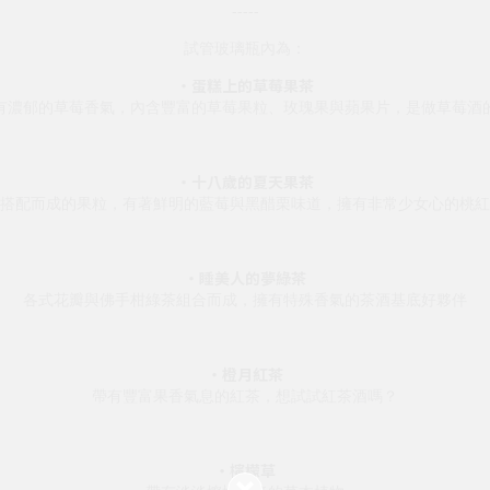
-----
試管玻璃瓶內為：
・蛋糕上的草莓果茶
有濃郁的草莓香氣，內含豐富的草莓果粒、玫瑰果與蘋果片，是做草莓酒
・十八歲的夏天果茶
搭配而成的果粒，有著鮮明的藍莓與黑醋栗味道，擁有非常少女心的桃紅
・睡美人的夢綠茶
各式花瓣與佛手柑綠茶組合而成，擁有特殊香氣的茶酒基底好夥伴
・橙月紅茶
帶有豐富果香氣息的紅茶，想試試紅茶酒嗎？
・檸檬草