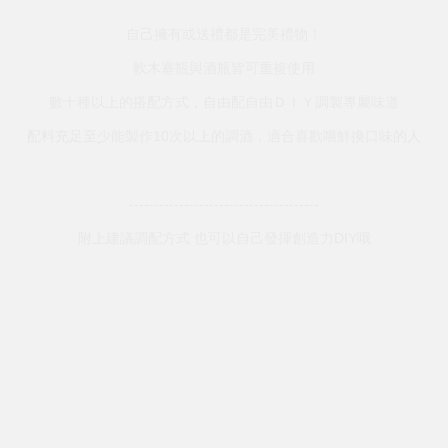
自己擁有或送禮都是完美禮物！
軟木塞瓶與酒瓶皆可重複使用
數十種以上的搭配方式，自由配自由ＤＩＹ調製專屬味道
配料充足至少能製作10次以上的調酒，適合喜歡嚐鮮換口味的人
--------------------------------------
附上建議調配方式 也可以自己發揮創造力DIY哦