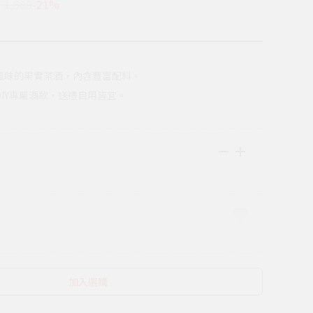
 1,580
-21%
風味的果實茶酒，內含豐富配料。
DIY專屬酒款，送禮自用皆宜。
加入選購