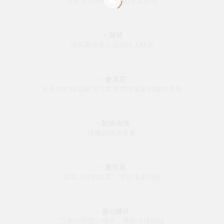
帶有淡淡檸檬香氣的草本植物
・薄荷
擁有著清香沁涼的迷人味道
・金盞花
金色的乾燥花瓣漂浮在液體裡擁有療癒的美感
・乾燥玫瑰
淡雅的經典香氣
・薰衣草
幫助入睡的首選，味道清香帶甜
・愛心糖片
三色小型愛心糖片，帶有淡淡甜味