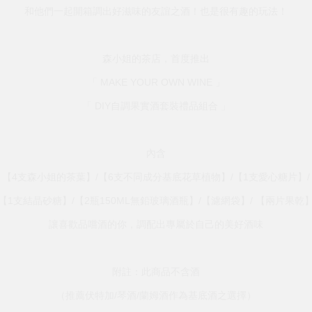
和他們一起開箱調出好滋味的友誼之酒！也是很有趣的玩法！
森小姐的茶店，首度推出
「 MAKE YOUR OWN WINE 」
「 DIY自調果實酒套裝禮品組合 」
內含
【4支森小姐的茶葉】/【6支不同成分基底花草植物】/【1支愛心糖片】/
【1支結晶砂糖】/【2瓶150ML無鉛玻璃酒瓶】/【濾網袋】/ 【兩片果乾
讓喜歡品嚐酒的你，調配出專屬於自己的美好酒味
附註：此商品不含酒
（推薦伏特加/琴酒/蘭姆酒作為基底酒之選擇）