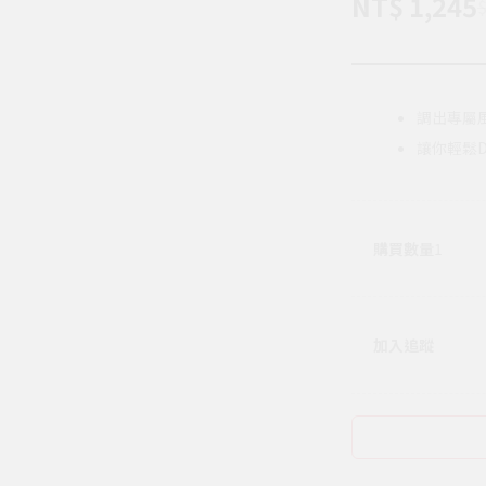
NT$ 1,245
$
調出專屬
讓你輕鬆
購買數量
1
加入追蹤