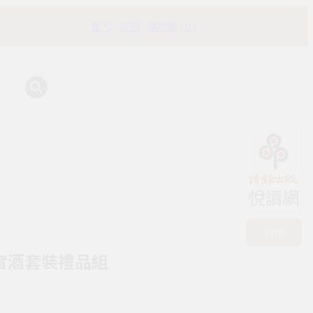
登入
註冊
購物車 ( 0 )
有時書房
TOP
果實酒套裝禮品組