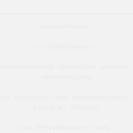
— | MAKE YOUR OWN WINE | —
— | DIY自調果實酒套裝禮品組合 | —
喜歡有點茫有點放鬆時刻的你，有想過專屬自己的酒，是什麼樣貌的嗎？
來動手做瓶專屬自己的酒吧
還是，想要依著心裡所愛之人的樣貌，為他/她特調出屬於其風情的酒？
那是多麽獨一無二、無可取代的心意
又或是，閨蜜們要來家裡窩在沙發聊小話、看電影，