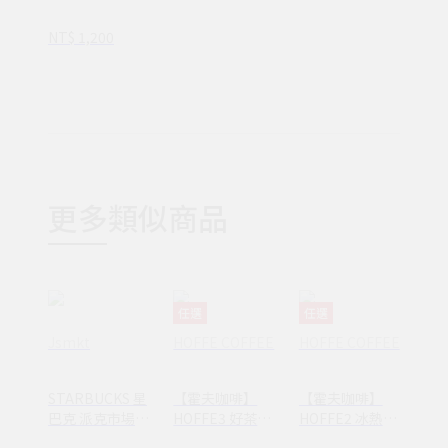
中焙 | 咖啡豆 20
0g
NT$ 1,200
更多類似商品
任選
任選
Jsmkt
HOFFE COFFEE
HOFFE COFFEE
STARBUCKS 星
【霍夫咖啡】
【霍夫咖啡】
巴克 派克市場黑
HOFFE3 好茶咖
HOFFE2 冰熱兩
咖啡/特濃咖啡
啡壺｜攜帶式小
用咖啡機｜雙功