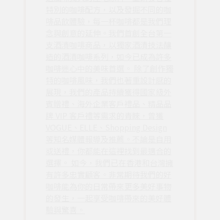
特別的咖啡配方，以及發掘不同的咖
啡品飲體驗，每一杯咖啡都是我們理
念與創意的延伸。我們首創全台第一
支酒漬咖啡商品，以獨家酒漬技法釀
造的酒漬咖啡系列，如今已成為許多
咖啡迷心中的美味首選。 除了創作獨
特的咖啡風味，我們也著重設計感的
展現，我們的產品持續獲得國家級外
賓贈禮、海外企業客戶禮品、精品品
牌 VIP 客戶禮等需求的青睞，曾獲
VOGUE、ELLE、Shopping Design
等知名媒體報導及推薦。不論是自用
或送禮，你都能在這裡找到最適合的
選擇。 如今，我們已在香港和台灣擁
有許多忠實顧客。非常期待我們的好
咖啡能為你的日常帶來更多美好事物
的發生，一起享受咖啡帶來的美好體
驗與驚喜。