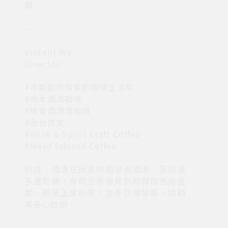
興。
--
Vincent Wu,
Director
#不斷創作探索的咖啡生活家
#哈本酒漬咖啡
#蜂蜜酒酒漬咖啡
#全台首支
#Wine & Spirit Craft Coffee
#Mead Infused Coffee
附註：酒漬豆因長時間浸泡酒液、及經過
多重乾燥，有時豆表會見到微微白色結晶
狀，那是正常的噢！並非受潮發霉，請顧
客安心飲用。