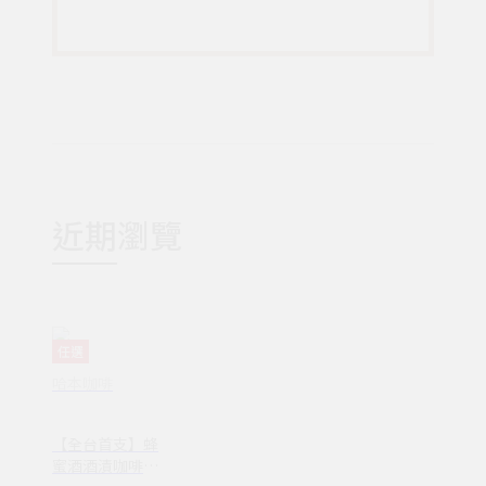
近期瀏覽
任選
哈本咖啡
【全台首支】蜂
蜜酒酒漬咖啡．