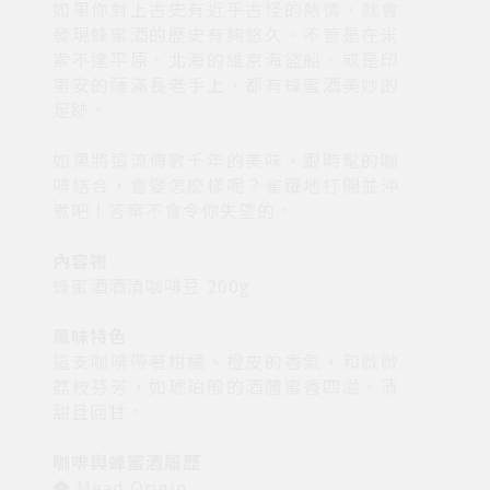
如果你對上古史有近乎古怪的熱情，就會
發現蜂蜜酒的歷史有夠悠久。不管是在米
索不達平原、北海的維京海盜船、或是印
第安的薩滿長老手上，都有蜂蜜酒美妙的
足跡。
如果將這流傳數千年的美味，跟時髦的咖
啡結合，會變怎麼樣呢？雀躍地打開並沖
煮吧！答案不會令你失望的。
內容物
蜂蜜酒酒漬咖啡豆 200g
風味特色
這支咖啡帶著柑橘、橙皮的香氣，和微微
荔枝芬芳，如琥珀般的酒體蜜香四溢，清
甜且回甘。
咖啡與蜂蜜酒履歷
◆ Mead Origin