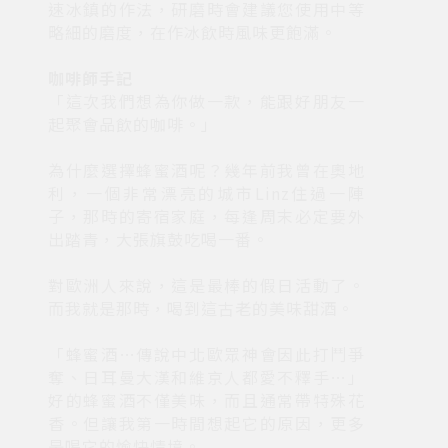
速冰鎮的作法，研磨時會建議您使用中等
略細的磨度，在作冰飲時風味更飽滿。
咖啡師手記
「這次我們想為你做一款，能跟好朋友一
起聚會品飲的咖啡。」
為什麼選擇蜂蜜酒呢？幾年前我曾在奧地
利，一個非常漂亮的城市Linz住過一陣
子，那時的寄宿家庭，每逢周末必定要外
出踏青，大張旗鼓吃喝一番。
對歐洲人來說，這是最棒的假日活動了。
而我就是那時，喝到這古老的美味甜酒。
「蜂蜜酒…傳說中北歐眾神會因此打鬥爭
奪、日耳曼大漢和維京人都愛不釋手…」
好的蜂蜜酒不僅美味，而且通常帶特殊花
香。但讓我第一時間想起它的原因，更多
是喝它的愉快情境。