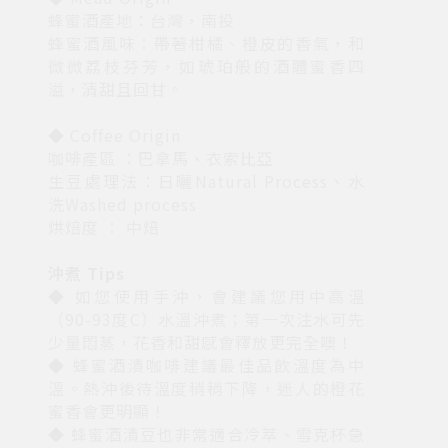
蜂蜜酒產地：台灣，南投
蜂蜜酒風味：帶著柑橘、橙皮的香氣，和
微微荔枝芬芳，如琥珀般的酒體蜜香四
溢，清甜且回甘。
◆ Coffee Origin
咖啡產區 ：巴拿馬、衣索比亞
生豆處理法：日曬Natural Process、水
洗Washed process
烘焙度 ： 中焙
沖煮 Tips
◆ 如您使用手沖，會建議您用中高溫
（90-93度C）水溫沖煮；第一次注水可先
少量悶蒸，花香和甜感會釋放更完全噢！
◆ 蜂蜜酒漬咖啡建議最佳品飲溫度為中
溫。熱沖後待溫度稍稍下降，迷人的橙花
蜜香會更明顯！
◆ 蜂蜜酒漬豆也非常適合冷萃、雪克杯急