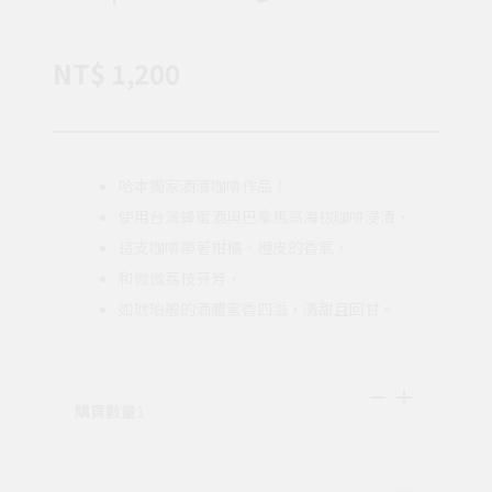
NT$ 1,200
哈本獨家酒漬咖啡作品！
使用台灣蜂蜜酒與巴拿馬高海拔咖啡浸漬，
這支咖啡帶著柑橘、橙皮的香氣，
和微微荔枝芬芳，
如琥珀般的酒體蜜香四溢，清甜且回甘。
購買數量
1