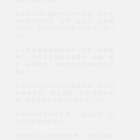
蜂蜜酒自帶一種歡快同樂的氣氛，在奧地
利和煦的秋天裡︐我們一邊聊天一邊微醺
的回憶，多年之後想起來，仍然令人暖洋
洋的。
在以蜂蜜酒浸漬的過程中，看著一顆顆咖
啡豆，將充滿蜜香的酒液吸收、醞釀、昇
華，隔著瓶身，彷彿也能感受即將到訪的
美味。
如果說同系列的威士忌酒漬咖啡，可以用
來餵養靈感、適合獨酌；蜂蜜酒酒漬咖
啡，我想像起來更適合和朋友情人共飲。
期待你在好友的聚會裡，一端出咖啡，就
引起大家稱讚的驚呼。
想到你開心的時刻有我們，我們就很高