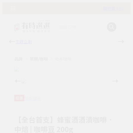
購物車 ( 0 )
主題企劃
有時
品牌
茶類/咖啡
哈本咖啡
哈本咖啡
任選
【全台首支】蜂蜜酒酒漬咖啡．
中焙 | 咖啡豆 200g