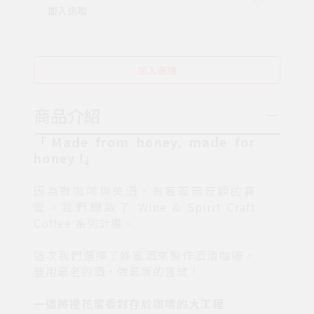
加入追蹤
加入選購
商品介紹
「Made from honey, made for
honey !」
因為對咖啡與美酒、有著義無反顧的真
愛。我們開啟了 Wine & Spirit Craft
Coffee 系列計畫。
這次我們選擇了蜂蜜酒來製作酒漬咖啡，
要用最老的酒，做最新的嘗試！
一道將橙花蜜香封存於咖啡的大工程