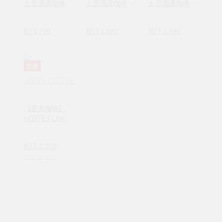
士忌酒漬咖啡．
士忌酒漬咖啡禮
士忌酒漬咖啡禮
中焙 | 掛耳包
盒【掛耳包版】
盒 | 瓶裝豆版
NT$ 750
NT$ 1,080
NT$ 1,080
任選
HOFFE COFFEE
【霍夫咖啡】
HOFFE3 Lite 馬
卡龍咖啡機｜單
人獨享 你的手沖
NT$ 2,200
咖啡神器｜台灣
NT$ 2,600
設計 鶯歌製造｜
高溫全瓷｜免插
電 免濾紙