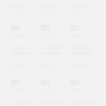
拿鐵x24罐/箱
型咖啡機｜一機
能 免插電 免濾
NT$ 2,040
NT$ 3,100
NT$ 3,230
(275ml/罐)
兩用｜泡茶 泡咖
紙｜台灣設計 鶯
NT$ 2,856
NT$ 3,400
NT$ 3,590
啡｜雙功能 免插
歌製造｜熱泡 冰
電 免濾紙｜台灣
滴 一機兩用｜暢
設計製造
銷香港 日本
任選
任選
任選
哈本咖啡
哈本咖啡
哈本咖啡
【全台首支】威
【全台首支】蜂
【全台首支】威
士忌酒漬咖啡 |
蜜酒酒漬咖啡．
士忌酒漬咖啡．
中焙 | 冷萃咖啡
中焙 | 掛耳包
中焙 | 咖啡豆
濾泡包 15g x 10
200g
NT$ 830
NT$ 750
NT$ 1,200
入
任選
任選
任選
哈本咖啡
哈本咖啡
哈本咖啡
【全台首支】威
【全台首支】威
【全台首支】威