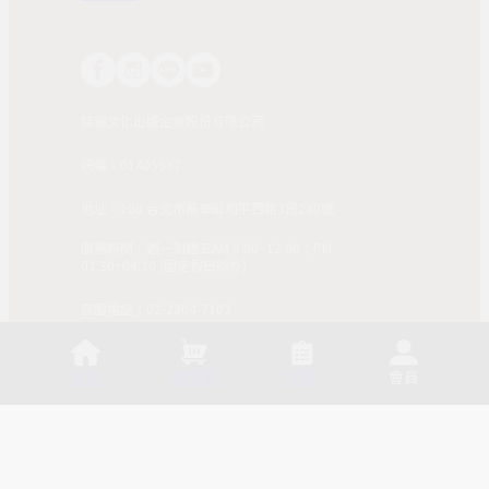
時報文化出版企業股份有限公司
統編：01405937
地址：108 台北市萬華區和平西路3段240號
服務時間：週一到週五AM 8:00~12:00；PM
01:30~04:30 (國定假日除外)
客服電話：02-2304-7103
© 2025, China Times Publishing Co Ltd. All Rights
Reserved. 版權所有，非經同意請勿作任何形式之轉載使
首頁
購物車
訂單
會員
用