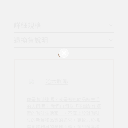
詳細規格
退換貨說明
哈本咖啡
你是咖啡迷嗎？或是著迷於品味生活
的人們呢？ 我們自詡為「不斷創作探
索的咖啡生活家」，不僅止於對咖啡
豆的新鮮和品質的追求，更致力於挑
選風味獨具的產地原料，並研發各種