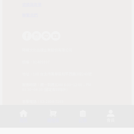
退換貨政策
聯繫我們
時報文化出版企業股份有限公司
統編：01405937
地址：108 台北市萬華區和平西路3段240號
服務時間：週一到週五AM 8:00~12:00；PM
01:30~04:30 (國定假日除外)
客服電話：02-2304-7103
© 2025, China Times Publishing Co Ltd. All Rights
Reserved. 版權所有，非經同意請勿作任何形式之轉載使
首頁
購物車
訂單
會員
用