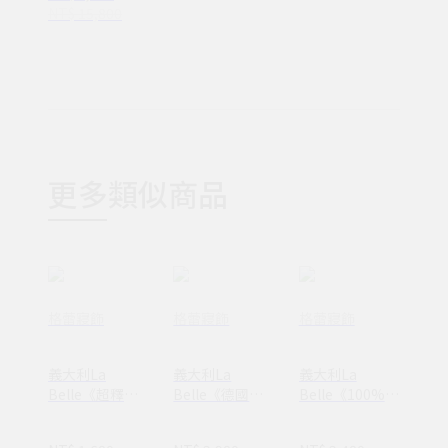
NT$ 15,800
更多類似商品
格蕾寢飾
格蕾寢飾
格蕾寢飾
義大利La
義大利La
義大利La
Belle《超釋壓
Belle《德國防
Belle《100%法
3D護頸蝶型工
蹣抗菌水鳥羽毛
國水鳥羽毛絨暖
學記憶枕》
絨暖冬被》--雙
冬被》--雙人