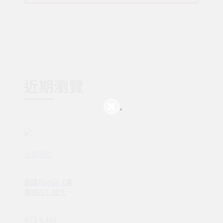
近期瀏覽
格蕾寢飾
英國Abelia《紫
紫戀花》加大天
絲木漿纖維拼接
四件式兩用被床
NT$ 4,480
包組