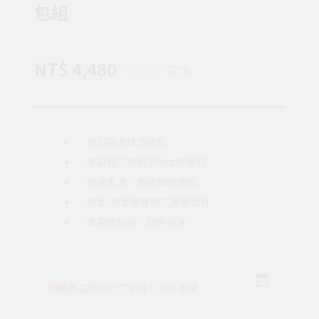
包組
NT$ 4,480
$ 15,800
-72%
．良好吸濕排濕特性
．來自純天然的天絲木槳素材
．親膚柔滑，觸感細膩滑順
．枕套/被套優雅韓式鑲邊設計
．兩用被設計，四季皆宜
預購商品
預計於下單後 5 天後出貨