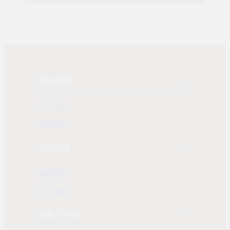
關於我們
公司介紹
發展歷程
合作專區
團購業務
合作洽詢
投資人專區