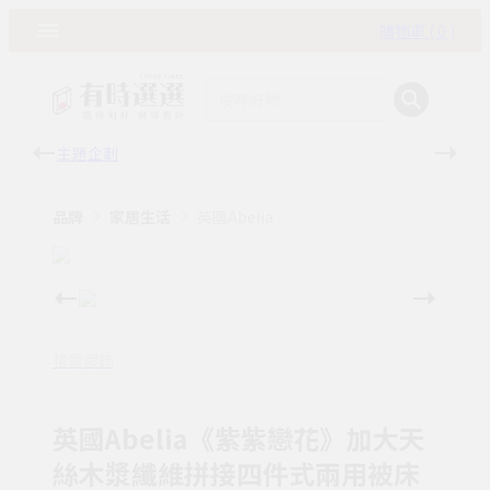
購物車 ( 0 )
主題企劃
有時
品牌
家居生活
英國Abelia
格蕾寢飾
英國Abelia《紫紫戀花》加大天
絲木漿纖維拼接四件式兩用被床