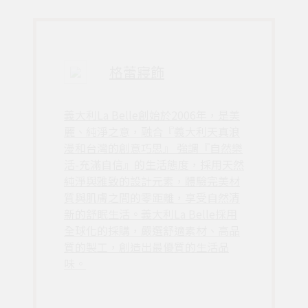
格蕾寢飾
義大利La Belle創始於2006年，是美
麗、純淨之意，融合『義大利天真浪
漫和台灣的創意巧思』 強調『自然樂
活-充滿自信』的生活態度，採用天然
純淨與雅致的設計元素，體驗完美材
質與肌膚之間的零距離，享受自然清
新的舒眠生活。義大利La Belle採用
全球化的採購，嚴選舒適素材、高品
質的製工，創造出最優質的生活品
味。