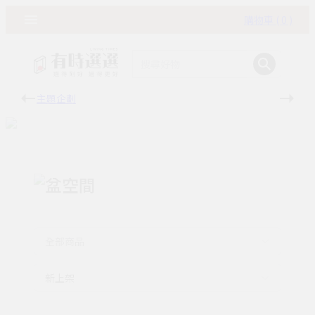
購物車 ( 0 )
主題企劃
有時
盆空間
全部商品
新上架