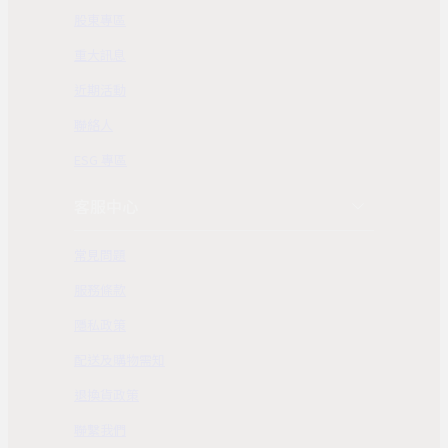
股東專區
重大訊息
近期活動
聯絡人
ESG 專區
客服中心
常見問題
服務條款
隱私政策
配送及購物需知
退換貨政策
聯繫我們