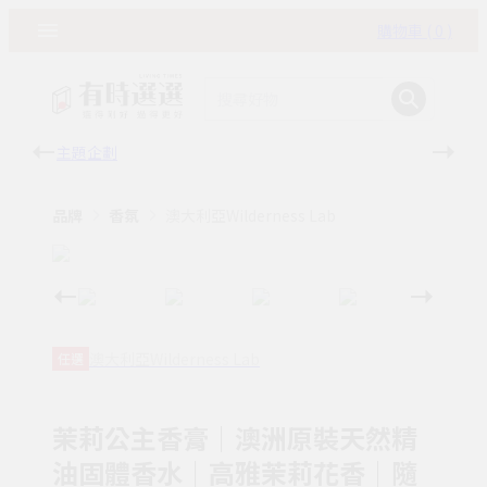
購物車 ( 0 )
主題企劃
有時
品牌
香氛
澳大利亞Wilderness Lab
澳大利亞Wilderness Lab
任選
茉莉公主香膏｜澳洲原裝天然精
油固體香水｜高雅茉莉花香｜隨