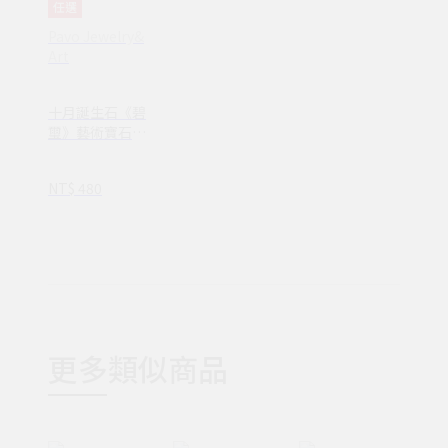
任選
Pavo Jewelry&
Art
十月誕生石《碧
璽》藝術寶石皂
共生系列
NT$ 480
更多類似商品