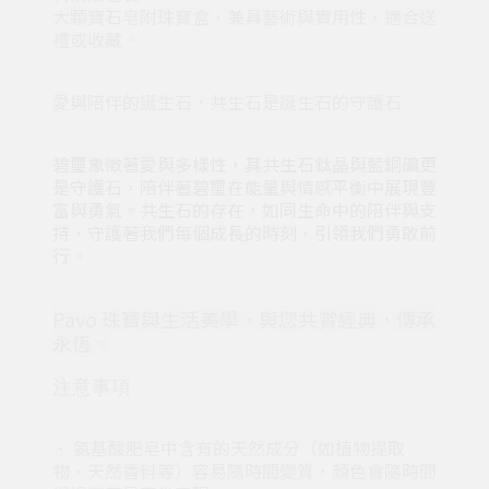
大顆寶石皂附珠寶盒，兼具藝術與實用性，適合送
禮或收藏。
愛與陪伴的誕生石，共生石是誕生石的守護石
碧璽象徵著愛與多樣性，其共生石鈦晶與藍銅礦更
是守護石，陪伴著碧璽在能量與情感平衡中展現豐
富與勇氣。共生石的存在，如同生命中的陪伴與支
持，守護著我們每個成長的時刻，引領我們勇敢前
行。
Pavo 珠寶與生活美學，與您共賞經典，傳承
永恆。
注意事項
• 氨基酸肥皂中含有的天然成分（如植物提取
物、天然香料等）容易隨時間變質，顏色會隨時間