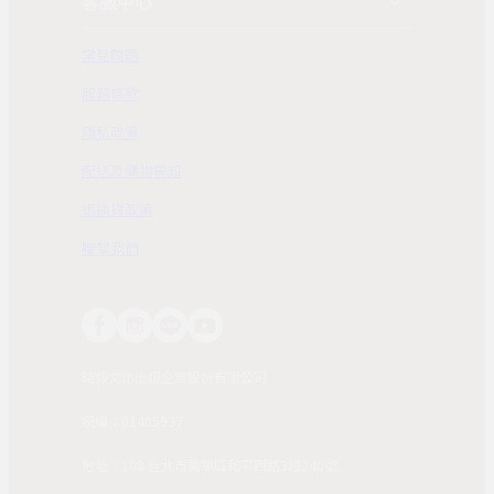
客服中心
常見問題
服務條款
隱私政策
配送及購物需知
退換貨政策
聯繫我們
時報文化出版企業股份有限公司
統編：01405937
地址：108 台北市萬華區和平西路3段240號