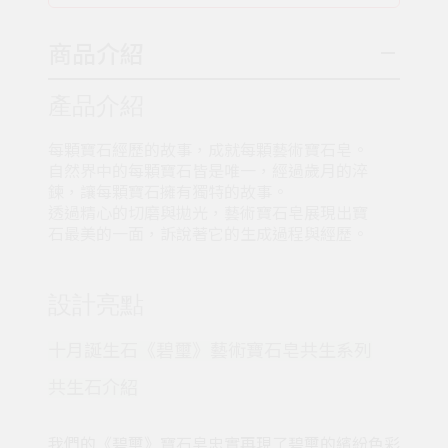
商品介紹
產品介紹
每顆寶石經歷的故事，成就每顆藝術寶石皂。
自然界中的每顆寶石皆是唯一，
經過歲月的淬
鍊，讓每顆寶石擁有獨特的故事。
透過精心的切磨與拋光，藝術寶石皂展現出寶
石最美的一面，訴說著它的生成過程與經歷。
設計亮點
十月誕生石《碧璽》藝術寶石皂共生系列
共生石介紹
我們的《碧璽》寶石皂忠實再現了碧璽的繽紛色彩