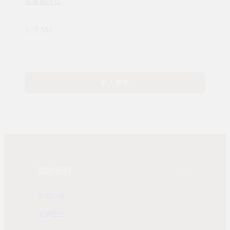
名畫擴香石
NT$ 380
載入更多
關於我們
公司介紹
發展歷程