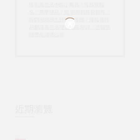
術化為生活中的小驚喜。從展覽聯
名、美學禮品，到 香氛與珠寶創作，
我們用細緻工藝與故事感，讓每份作
品都成為生活裡溫柔的 陪伴，也讓送
禮更能傳遞心意
近期瀏覽