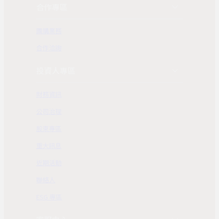
合作專區
團購業務
合作洽詢
投資人專區
財務資訊
公司治理
股東專區
重大訊息
近期活動
聯絡人
ESG 專區