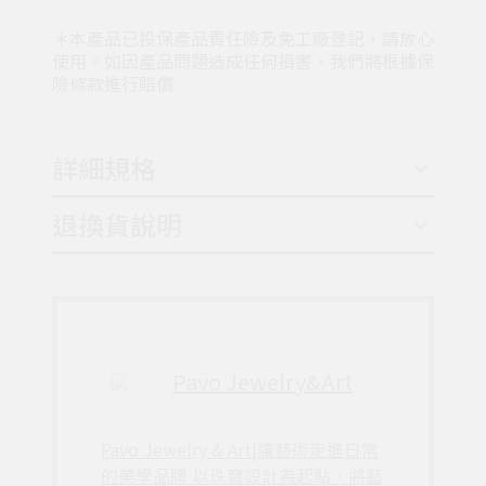
＊本產品已投保產品責任險及免工廠登記，請放心
使用。如因產品問題造成任何損害，我們將根據保
險條款進行賠償
詳細規格
退換貨說明
Pavo Jewelry&Art
Pavo Jewelry & Art|讓藝術走進日常
的美學品牌 以珠寶設計為起點，將藝