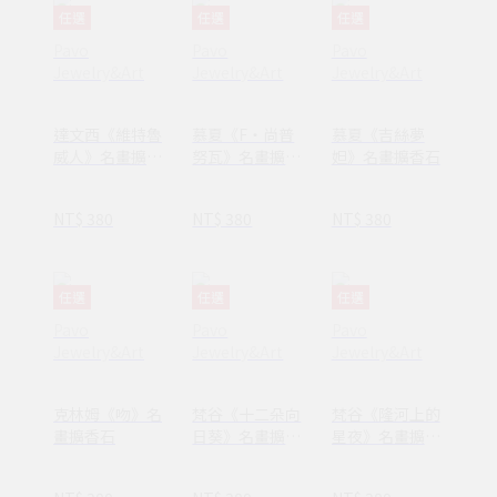
任選
任選
任選
Pavo
Pavo
Pavo
Jewelry&Art
Jewelry&Art
Jewelry&Art
達文西《維特魯
慕夏《F‧尚普
慕夏《吉絲夢
威人》名畫擴香
努瓦》名畫擴香
妲》名畫擴香石
石
石
NT$ 380
NT$ 380
NT$ 380
任選
任選
任選
Pavo
Pavo
Pavo
Jewelry&Art
Jewelry&Art
Jewelry&Art
克林姆《吻》名
梵谷《十二朵向
梵谷《隆河上的
畫擴香石
日葵》名畫擴香
星夜》名畫擴香
石
石