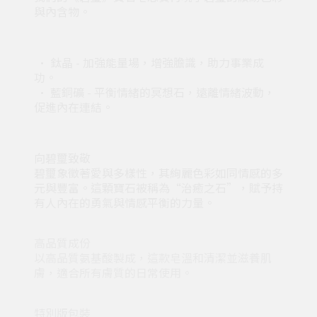
與內含物。
• 鈦晶 - 加強能量場，增強膽識，助力事業成
功。
• 藍銅礦 - 平衡情緒的冥想石，遠離情緒波動，
促進內在連結。
向碧璽致敬
碧璽象徵著愛與多樣性，其絢麗色彩如同情感的多
元與豐富。這顆寶石被稱為“治癒之石”，賦予持
有人內在的勇氣與情感平衡的力量。
高品質成份
以高品質氨基酸製成，這款皂溫和清潔並滋養肌
膚，適合所有膚質的日常使用。
特別版包裝