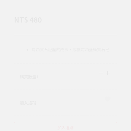
NT$ 480
每顆寶石經歷的故事，成就每顆藝術寶石皂
購買數量
1
加入追蹤
加入選購