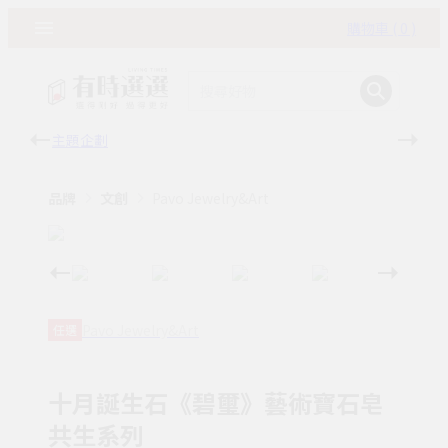
購物車 ( 0 )
主題企劃
有時
品牌
文創
Pavo Jewelry&Art
Pavo Jewelry&Art
任選
十月誕生石《碧璽》藝術寶石皂
共生系列