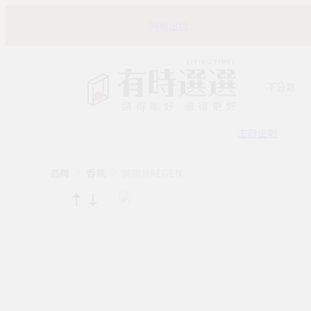
時報出版
不分類
主題企劃
品牌
香氛
英國MAEGEN