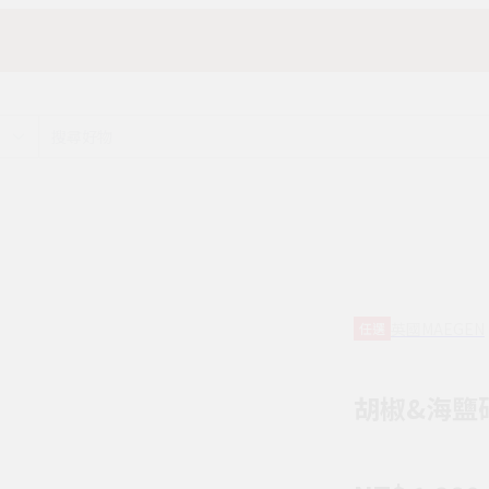
英國MAEGEN
任選
胡椒&海鹽