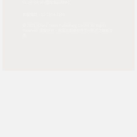
01:30~04:30 (國定假日除外)
客服電話：02-2304-7103
© 2025, China Times Publishing Co Ltd. All Rights
Reserved. 版權所有，非經同意請勿作任何形式之轉載使
用