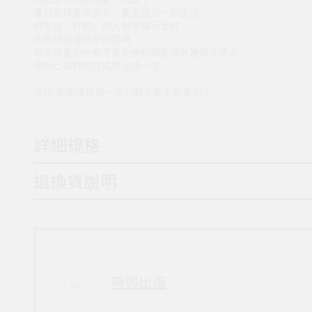
像我這樣愚笨的人，要更用力一點生活
經常說「好的」的人都過得不太好
比失戀更慘的是你窮啊
長大就是把一個可愛的神經病變成無趣的正常人
用自己喜歡的方式過完這一生
後記 那個讓我再一次心動又奮不顧身的人
詳細規格
退換貨說明
時報出版