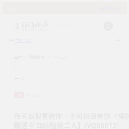
購物車 ( 0 )
主題企劃
有時
品牌
精選好書
時報出版
時報出版
任選
我可以很喜歡你，也可以沒有你（暢銷
霧透卡 四款隨機二入】(VQ00072)