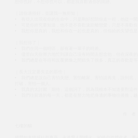
想你也好，不想你也可以，都是我喜歡過你的痕跡。
｜請你過得好，並讓我一無所知｜
• 有些人出現在你的生命中，只是剛好想陪你走一程，他從一
• 可是你終究要知道，他不是不喜歡遠距離戀愛，只是不喜歡
• 我想你是真的，我想和你在一起也是真的，但你給的失望也是
｜我想你了｜
• 我們在同一個時區，卻有著一輩子的時差。
• 儘管白天你努力地忙到讓自己沒有時間去想念他，但在深夜
• 我們總是在等待和反覆猶豫之間錯失了很多，真正的喜歡是
｜長大注定要失去的那些｜
• 我們總是說自己害怕失戀、害怕離家、害怕說再見，說到底
打破，害怕一個人。
• 我真的太討厭「期待」這個詞了，因為我根本不知道要對這
• 我們往前過的每一天，都是在努力地把身邊的事物往後推，
作 者
七樓的貓
經營知名情感社群專頁，永遠愛人間煙火。90後自媒體作者，是