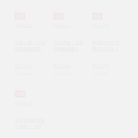
報】
任選
任選
任選
時報出版
時報出版
時報出版
花開小路一丁目
日花閃爍：台語
挪威的森林 30
的盤髮師傅的丈
的美麗詞彙&一
周年紀念版（平
夫
百首詩
裝套書不分售）
(1AY1037)
NT$ 379
NT$ 356
NT$ 379
NT$ 480
NT$ 450
NT$ 480
任選
時報出版
今天我的感覺是
什麼呢？【SEL
情緒素養繪本】