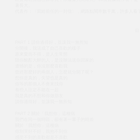
著長大。
代表作：〈寫給前任的一封信〉，網路點閱率數千萬，許多人看了
目
PART 1 請你過得好，並讓我一無所知
分開後，我活成了自己喜歡的樣子
原來愛而不得，是人生常態
陪你酩酊大醉的人，是沒辦法送你回家的
遺憾的是，你沒那麼喜歡我
曾經那麼好的兩個人，怎麼就分開了呢？
想你是真的，失望也是真的
你等的那個人不會來找你
有些人注定不能在一起
我是真的不想和你做朋友
請你過得好，並讓我一無所知
PART 2 關於「我想你」這種病
我們在同一個時區，卻有著一輩子的時差
關於「我想你」這種病
你別哭好不好，我抱不到你
感受不到的喜歡都是不喜歡