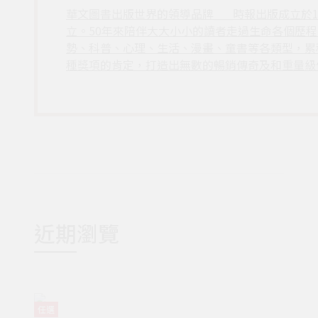
華文圖書出版世界的領導品牌___時報出版成立於
立。50年來陪伴大大小小的讀者走過生命各個歷
勢、科普、心理、生活、漫畫、童書等各類型，累
種獎項的肯定，打造出無數的暢銷傳奇及和重量級
近期瀏覽
任選