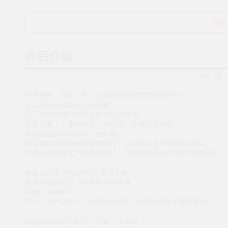
加入
商品介紹
內 容
現在想想，喜歡一個人怎麼可以卑微到那種樣子呢？
不去看他不喜歡自己的事實，
又不停尋找或許他還喜歡自己的蹤跡。
真是太累了，那時的我，為什麼這樣樂此不疲呢？
每個女生的心裡都有七樓的貓。
她在你暗戀隔壁班男孩時陪你，在你收到分手簡訊時陪妳，
在你蜷縮在無光的房間時陪你，在你卑微到找不到自己時陪你。
★隨書贈送 時光的夾層 霧透卡★
將愛過你的日子，存在時光的角落。
共4款，隨機2入。
尺寸：8.5*5.4cm，PVC防水材質，可用於牆面布置或書籤。
找到屬於自己的句子，哭過，失望過，