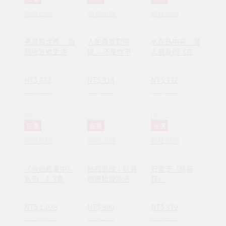
時報出版
時報出版
時報出版
老黑看世界： 換
人生需要暫停
水在島中央：萬
個地方過生活，
鍵： 不是你不夠
人飆淚的《在小
換個方式過人生
努力，只是需要
山和小山之間》
休息一下
作者李停全新感
NT$ 332
NT$ 316
NT$ 332
動力作
NT$ 420
NT$ 400
NT$ 420
任選
任選
任選
時報出版
時報出版
時報出版
《命運藏畫中》
點亮思維：以清
好妻子（精裝
系列：1-3集套
晰邏輯破除決策
版）
書組 【隨書附
焦慮減少絕大多
贈：木質磁吸式
數無效努力
NT$ 1,035
NT$ 300
NT$ 379
掛軸＋布朗〈告
NT$ 1,380
NT$ 380
NT$ 480
別英國〉名畫海