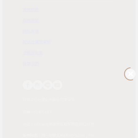
常見問題
服務條款
隱私政策
配送及購物需知
退換貨政策
聯繫我們
時報文化出版企業股份有限公司
統編：01405937
地址：108 台北市萬華區和平西路3段240號
服務時間：週一到週五AM 8:00~12:00；PM