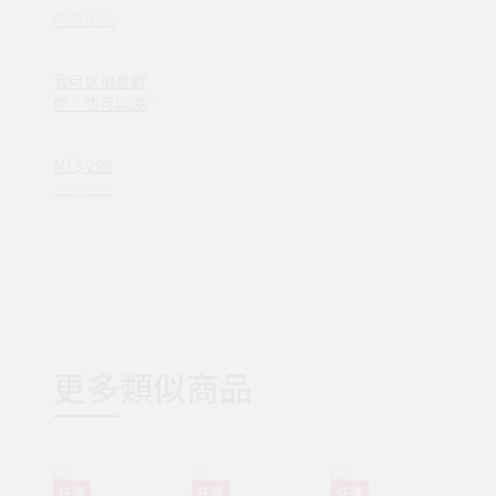
時報出版
我可以很喜歡
你，也可以沒有
你（暢銷紀念
版） 【隨書贈送
NT$ 296
「時光的夾層」
NT$ 380
霧透卡 四款隨機
二入】(VQ0007
2)
更多類似商品
任選
任選
任選