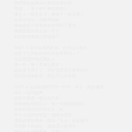
我們最後會嫁給什麼樣的男孩呢
那個「一輩子都不會找我的人」
像大人一樣去生活，像孩子一樣去愛人
如果去見你，我會用跑的
最後總是不懂事的女孩得到了愛情
會曬恩愛的男生加一千分
好的愛情會讓你變成孩子
PART 3 我可以很喜歡你，也可以沒有你
我愛了七年的男孩明天就要娶別人了
訊息要發給會回覆的人
萬一我一輩子單身怎麼辦？
因為是大孩子了，所以我們是不會和好的
我可以很喜歡你，我也可以沒有你
PART 4 成長的過程裡有一節叫「失去」的必修課
改天一起吃飯啊
封鎖其實是一種垃圾分類
媽媽發給我的訊息，每一句都是我愛你
原來好朋友和好朋友不一樣
長大之後的友情是一個減法過程
成長的過程裡有一節叫「失去」的必修課
那些殺不死你的，總會讓你更強大
我私立大學剛畢業，怎麼了？