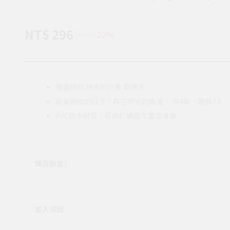
NT$ 296
$ 380
-22%
隨書贈送 時光的夾層 霧透卡
將愛過你的日子，存在時光的角落。 共4款，隨機2入
PVC防水材質，可用於牆面布置或書籤
購買數量
1
加入追蹤