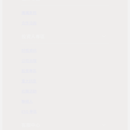
團購業務
合作洽詢
投資人專區
財務資訊
公司治理
股東專區
重大訊息
近期活動
聯絡人
ESG 專區
客服中心