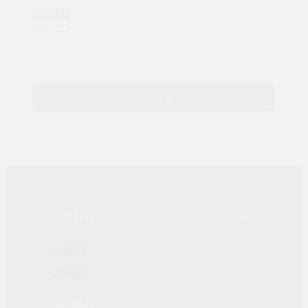
—完整收錄日常
NT$ 296
16種情緒認知
NT$ 380
(ND00107)
載入更多
關於我們
公司介紹
發展歷程
合作專區